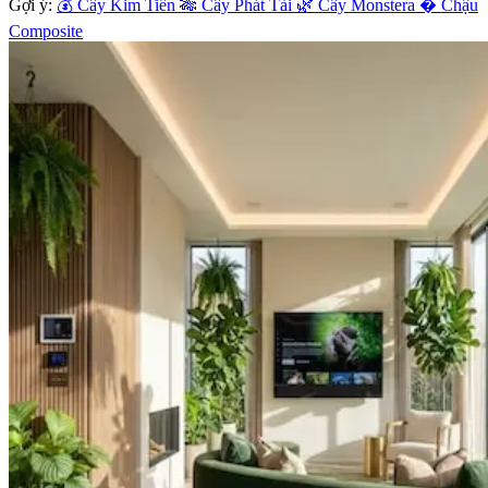
Gợi ý:
💰 Cây Kim Tiền
🎋 Cây Phát Tài
🌿 Cây Monstera
� Chậu
Composite