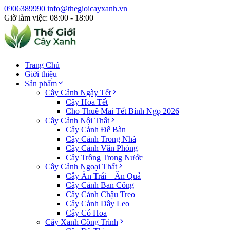
0906389990
info@thegioicayxanh.vn
Giờ làm việc: 08:00 - 18:00
Trang Chủ
Giới thiệu
Sản phẩm
Cây Cảnh Ngày Tết
Cây Hoa Tết
Cho Thuê Mai Tết Bính Ngọ 2026
Cây Cảnh Nội Thất
Cây Cảnh Để Bàn
Cây Cảnh Trong Nhà
Cây Cảnh Văn Phòng
Cây Trồng Trong Nước
Cây Cảnh Ngoại Thất
Cây Ăn Trái – Ăn Quả
Cây Cảnh Ban Công
Cây Cảnh Chậu Treo
Cây Cảnh Dây Leo
Cây Có Hoa
Cây Xanh Công Trình