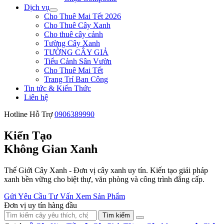
Dịch vụ
Cho Thuê Mai Tết 2026
Cho Thuê Cây Xanh
Cho thuê cây cảnh
Tường Cây Xanh
TƯỜNG CÂY GIẢ
Tiểu Cảnh Sân Vườn
Cho Thuê Mai Tết
Trang Trí Ban Công
Tin tức & Kiến Thức
Liên hệ
Hotline Hỗ Trợ
0906389990
Kiến Tạo
Không Gian Xanh
Thế Giới Cây Xanh - Đơn vị cây xanh uy tín. Kiến tạo giải pháp
xanh bền vững cho biệt thự, văn phòng và công trình đẳng cấp.
Gửi Yêu Cầu Tư Vấn
Xem Sản Phẩm
Đơn vị uy tín hàng đầu
Tìm kiếm