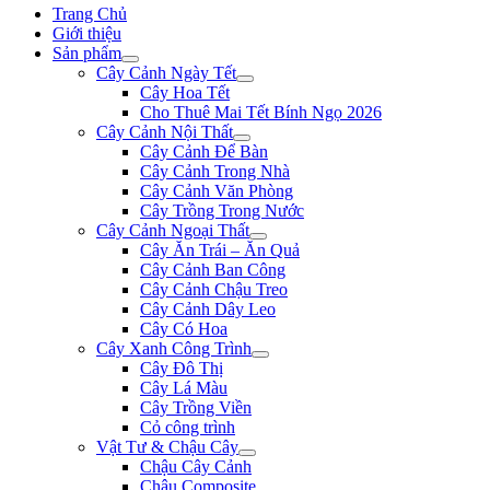
Trang Chủ
Giới thiệu
Sản phẩm
Cây Cảnh Ngày Tết
Cây Hoa Tết
Cho Thuê Mai Tết Bính Ngọ 2026
Cây Cảnh Nội Thất
Cây Cảnh Để Bàn
Cây Cảnh Trong Nhà
Cây Cảnh Văn Phòng
Cây Trồng Trong Nước
Cây Cảnh Ngoại Thất
Cây Ăn Trái – Ăn Quả
Cây Cảnh Ban Công
Cây Cảnh Chậu Treo
Cây Cảnh Dây Leo
Cây Có Hoa
Cây Xanh Công Trình
Cây Đô Thị
Cây Lá Màu
Cây Trồng Viền
Cỏ công trình
Vật Tư & Chậu Cây
Chậu Cây Cảnh
Chậu Composite