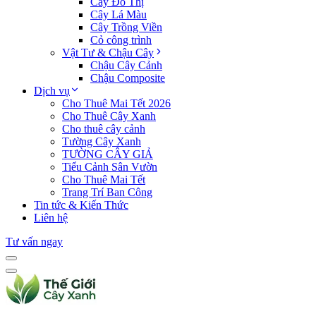
Cây Đô Thị
Cây Lá Màu
Cây Trồng Viền
Cỏ công trình
Vật Tư & Chậu Cây
Chậu Cây Cảnh
Chậu Composite
Dịch vụ
Cho Thuê Mai Tết 2026
Cho Thuê Cây Xanh
Cho thuê cây cảnh
Tường Cây Xanh
TƯỜNG CÂY GIẢ
Tiểu Cảnh Sân Vườn
Cho Thuê Mai Tết
Trang Trí Ban Công
Tin tức & Kiến Thức
Liên hệ
Tư vấn ngay