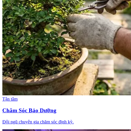
Tận tâm
Chăm Sóc Bảo Dưỡng
Đội ngũ chuyên gia chăm sóc định kỳ.