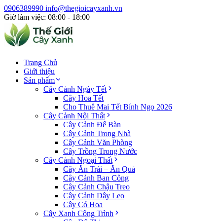
0906389990
info@thegioicayxanh.vn
Giờ làm việc: 08:00 - 18:00
Trang Chủ
Giới thiệu
Sản phẩm
Cây Cảnh Ngày Tết
Cây Hoa Tết
Cho Thuê Mai Tết Bính Ngọ 2026
Cây Cảnh Nội Thất
Cây Cảnh Để Bàn
Cây Cảnh Trong Nhà
Cây Cảnh Văn Phòng
Cây Trồng Trong Nước
Cây Cảnh Ngoại Thất
Cây Ăn Trái – Ăn Quả
Cây Cảnh Ban Công
Cây Cảnh Chậu Treo
Cây Cảnh Dây Leo
Cây Có Hoa
Cây Xanh Công Trình