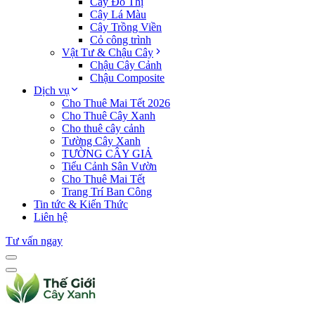
Cây Đô Thị
Cây Lá Màu
Cây Trồng Viền
Cỏ công trình
Vật Tư & Chậu Cây
Chậu Cây Cảnh
Chậu Composite
Dịch vụ
Cho Thuê Mai Tết 2026
Cho Thuê Cây Xanh
Cho thuê cây cảnh
Tường Cây Xanh
TƯỜNG CÂY GIẢ
Tiểu Cảnh Sân Vườn
Cho Thuê Mai Tết
Trang Trí Ban Công
Tin tức & Kiến Thức
Liên hệ
Tư vấn ngay