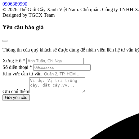
0906389990
© 2026
Thế Giới Cây Xanh Việt Nam
. Chủ quản: Công ty TNHH Xâ
Designed by
TGCX Team
Yêu cầu báo giá
Thông tin của quý khách sẽ được dùng để nhân viên liên hệ tư vấn kỹ
Xưng Hô
*
Số điện thoại
*
Khu vực cần tư vấn
Ghi chú thêm
Gửi yêu cầu