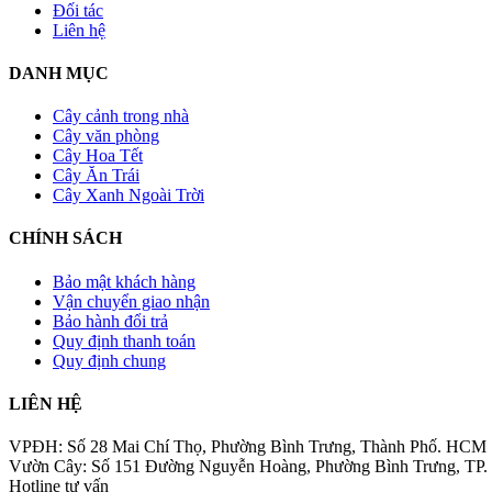
Đối tác
Liên hệ
DANH MỤC
Cây cảnh trong nhà
Cây văn phòng
Cây Hoa Tết
Cây Ăn Trái
Cây Xanh Ngoài Trời
CHÍNH SÁCH
Bảo mật khách hàng
Vận chuyển giao nhận
Bảo hành đổi trả
Quy định thanh toán
Quy định chung
LIÊN HỆ
VPĐH: Số 28 Mai Chí Thọ, Phường Bình Trưng, Thành Phố. HCM
Vườn Cây: Số 151 Đường Nguyễn Hoàng, Phường Bình Trưng, TP
Hotline tư vấn