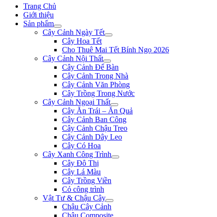
Trang Chủ
Giới thiệu
Sản phẩm
Cây Cảnh Ngày Tết
Cây Hoa Tết
Cho Thuê Mai Tết Bính Ngọ 2026
Cây Cảnh Nội Thất
Cây Cảnh Để Bàn
Cây Cảnh Trong Nhà
Cây Cảnh Văn Phòng
Cây Trồng Trong Nước
Cây Cảnh Ngoại Thất
Cây Ăn Trái – Ăn Quả
Cây Cảnh Ban Công
Cây Cảnh Chậu Treo
Cây Cảnh Dây Leo
Cây Có Hoa
Cây Xanh Công Trình
Cây Đô Thị
Cây Lá Màu
Cây Trồng Viền
Cỏ công trình
Vật Tư & Chậu Cây
Chậu Cây Cảnh
Chậu Composite