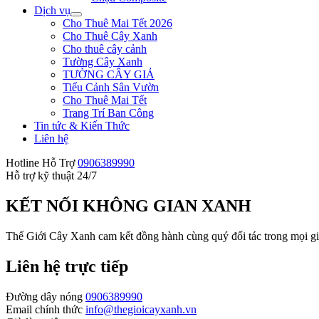
Dịch vụ
Cho Thuê Mai Tết 2026
Cho Thuê Cây Xanh
Cho thuê cây cảnh
Tường Cây Xanh
TƯỜNG CÂY GIẢ
Tiểu Cảnh Sân Vườn
Cho Thuê Mai Tết
Trang Trí Ban Công
Tin tức & Kiến Thức
Liên hệ
Hotline Hỗ Trợ
0906389990
Hỗ trợ kỹ thuật 24/7
KẾT NỐI
KHÔNG GIAN XANH
Thế Giới Cây Xanh cam kết đồng hành cùng quý đối tác trong mọi gi
Liên hệ trực tiếp
Đường dây nóng
0906389990
Email chính thức
info@thegioicayxanh.vn