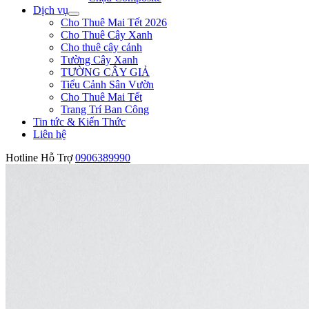
Dịch vụ
Cho Thuê Mai Tết 2026
Cho Thuê Cây Xanh
Cho thuê cây cảnh
Tường Cây Xanh
TƯỜNG CÂY GIẢ
Tiểu Cảnh Sân Vườn
Cho Thuê Mai Tết
Trang Trí Ban Công
Tin tức & Kiến Thức
Liên hệ
Hotline Hỗ Trợ
0906389990