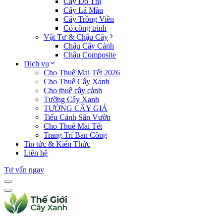
Cây Đô Thị
Cây Lá Màu
Cây Trồng Viền
Cỏ công trình
Vật Tư & Chậu Cây
Chậu Cây Cảnh
Chậu Composite
Dịch vụ
Cho Thuê Mai Tết 2026
Cho Thuê Cây Xanh
Cho thuê cây cảnh
Tường Cây Xanh
TƯỜNG CÂY GIẢ
Tiểu Cảnh Sân Vườn
Cho Thuê Mai Tết
Trang Trí Ban Công
Tin tức & Kiến Thức
Liên hệ
Tư vấn ngay