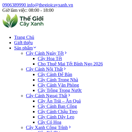
0906389990
info@thegioicayxanh.vn
Giờ làm việc: 08:00 - 18:00
Trang Chủ
Giới thiệu
Sản phẩm
Cây Cảnh Ngày Tết
Cây Hoa Tết
Cho Thuê Mai Tết Bính Ngọ 2026
Cây Cảnh Nội Thất
Cây Cảnh Để Bàn
Cây Cảnh Trong Nhà
Cây Cảnh Văn Phòng
Cây Trồng Trong Nước
Cây Cảnh Ngoại Thất
Cây Ăn Trái – Ăn Quả
Cây Cảnh Ban Công
Cây Cảnh Chậu Treo
Cây Cảnh Dây Leo
Cây Có Hoa
Cây Xanh Công Trình