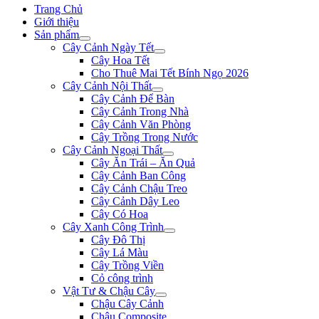
Trang Chủ
Giới thiệu
Sản phẩm
Cây Cảnh Ngày Tết
Cây Hoa Tết
Cho Thuê Mai Tết Bính Ngọ 2026
Cây Cảnh Nội Thất
Cây Cảnh Để Bàn
Cây Cảnh Trong Nhà
Cây Cảnh Văn Phòng
Cây Trồng Trong Nước
Cây Cảnh Ngoại Thất
Cây Ăn Trái – Ăn Quả
Cây Cảnh Ban Công
Cây Cảnh Chậu Treo
Cây Cảnh Dây Leo
Cây Có Hoa
Cây Xanh Công Trình
Cây Đô Thị
Cây Lá Màu
Cây Trồng Viền
Cỏ công trình
Vật Tư & Chậu Cây
Chậu Cây Cảnh
Chậu Composite