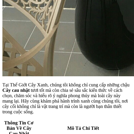
Tại Thế Giới Cây Xanh, chúng tôi không chỉ cung cấp những chậu
Cây cau nhật
tươi tốt mà còn chia sẻ sâu sắc kiến thức về cách
chọn, chăm sóc và hiểu rõ ý nghĩa phong thủy mà loài cây này
mang lại. Hãy cùng khám phá hành trình xanh cùng chúng tôi, nơi
cây cối không chỉ là vật trang trí mà còn là người bạn thân thiết
trong cuộc sống.
Thông Tin Cơ
Bản Về
Cây
Mô Tả Chi Tiết
Cau Nhật