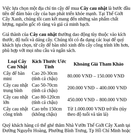
Việc lựa chọn một địa chỉ tin cậy để mua
Cây cau nhật
là bước đầu
tiên để đảm bảo cây của bạn phát triển khỏe mạnh. Tại Thế Giới
Cây Xanh, chúng tôi cam kết mang đến những sản phẩm chất
lượng, nguồn gốc rõ ràng và giá cả minh bạch.
Giá thành của
Cây cau nhật
thường dao động tùy thuộc vào kích
thước, độ tuổi và dáng cây. Chúng tôi có đa dạng các loại để quý
khách lựa chọn, từ cây để bàn nhỏ xinh đến cây công trình lớn hơn,
phù hợp với mọi nhu cầu và ngân sách.
Loại
Cây
Kích Thước Ước
Khoảng Giá Tham Khảo
Cau Nhật
Tính
Cây để bàn
Cao 20-30cm
80.000 VNĐ – 150.000 VNĐ
mini
(tính cả chậu)
Cây cau nhật
Cao 50-70cm
200.000 VNĐ – 400.000 VNĐ
trung bình
(tính cả chậu)
Cây cau nhật
Cao 80-120cm
450.000 VNĐ – 800.000 VNĐ
lớn
(tính cả chậu)
Cây cau nhật
Cao trên 150cm
Từ 1.000.000 VNĐ trở lên (tùy
công trình
(không chậu)
theo độ tuổi và tán lá)
Quý khách hàng có thể ghé thăm Nhà Vườn Thế Giới Cây Xanh tại
Đường Nguyễn Hoàng, Phường Bình Trưng, Tp Hồ Chí Minh hoặc