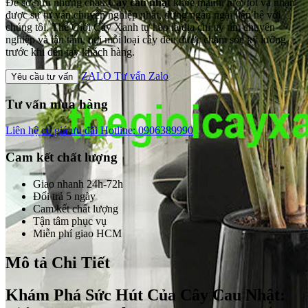
Để sở hữu những chậu
Cây cau nhật
khỏe mạnh, tươi tốt và nhận
được sự tư vấn chuyên nghiệp nhất, đừng ngần ngại liên hệ với
chúng tôi. Thế Giới Cây Xanh tự hào là địa chỉ uy tín, chuyên
nghiệp và tận tâm, nơi mỗi loại cây đều được chăm sóc kỹ lưỡng
trước khi đến tay khách hàng.
ZALO
Tư vấn Zalo
Yêu cầu tư vấn
Tư vấn mua hàng
Liên hệ có giá ưu đãi
Hotline: 0906389990
Cam kết chất lượng
Giao nhanh 24h-72h
Đổi trả 5 ngày
Cam kết chất lượng
Tận tâm phục vụ
Miễn phí giao HCM
Mô tả Chi Tiết
Khám Phá Sức Hút Của
Cây Cau Nhật
: