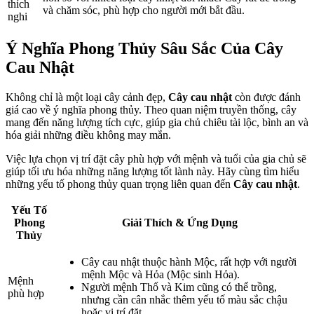
thích
và chăm sóc, phù hợp cho người mới bắt đầu.
nghi
Ý Nghĩa Phong Thủy Sâu Sắc Của
Cây
Cau Nhật
Không chỉ là một loại cây cảnh đẹp,
Cây cau nhật
còn được đánh
giá cao về ý nghĩa phong thủy. Theo quan niệm truyền thống, cây
mang đến năng lượng tích cực, giúp gia chủ chiêu tài lộc, bình an và
hóa giải những điều không may mắn.
Việc lựa chọn vị trí đặt cây phù hợp với mệnh và tuổi của gia chủ sẽ
giúp tối ưu hóa những năng lượng tốt lành này. Hãy cùng tìm hiểu
những yếu tố phong thủy quan trọng liên quan đến
Cây cau nhật
.
Yếu Tố
Phong
Giải Thích & Ứng Dụng
Thủy
Cây cau nhật thuộc hành Mộc, rất hợp với người
mệnh Mộc và Hỏa (Mộc sinh Hỏa).
Mệnh
Người mệnh Thổ và Kim cũng có thể trồng,
phù hợp
nhưng cần cân nhắc thêm yếu tố màu sắc chậu
hoặc vị trí đặt.