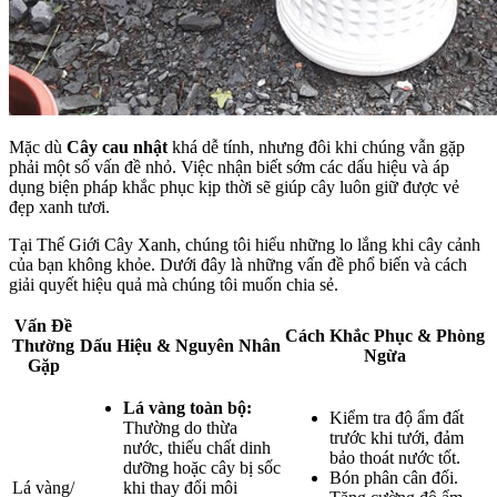
Mặc dù
Cây cau nhật
khá dễ tính, nhưng đôi khi chúng vẫn gặp
phải một số vấn đề nhỏ. Việc nhận biết sớm các dấu hiệu và áp
dụng biện pháp khắc phục kịp thời sẽ giúp cây luôn giữ được vẻ
đẹp xanh tươi.
Tại Thế Giới Cây Xanh, chúng tôi hiểu những lo lắng khi cây cảnh
của bạn không khỏe. Dưới đây là những vấn đề phổ biến và cách
giải quyết hiệu quả mà chúng tôi muốn chia sẻ.
Vấn Đề
Cách Khắc Phục & Phòng
Thường
Dấu Hiệu & Nguyên Nhân
Ngừa
Gặp
Lá vàng toàn bộ:
Kiểm tra độ ẩm đất
Thường do thừa
trước khi tưới, đảm
nước, thiếu chất dinh
bảo thoát nước tốt.
dưỡng hoặc cây bị sốc
Bón phân cân đối.
Lá vàng/
khi thay đổi môi