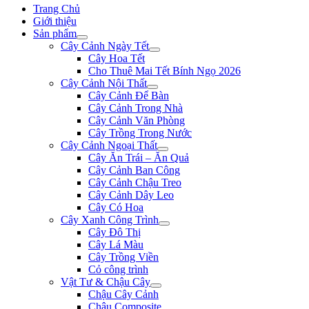
Trang Chủ
Giới thiệu
Sản phẩm
Cây Cảnh Ngày Tết
Cây Hoa Tết
Cho Thuê Mai Tết Bính Ngọ 2026
Cây Cảnh Nội Thất
Cây Cảnh Để Bàn
Cây Cảnh Trong Nhà
Cây Cảnh Văn Phòng
Cây Trồng Trong Nước
Cây Cảnh Ngoại Thất
Cây Ăn Trái – Ăn Quả
Cây Cảnh Ban Công
Cây Cảnh Chậu Treo
Cây Cảnh Dây Leo
Cây Có Hoa
Cây Xanh Công Trình
Cây Đô Thị
Cây Lá Màu
Cây Trồng Viền
Cỏ công trình
Vật Tư & Chậu Cây
Chậu Cây Cảnh
Chậu Composite