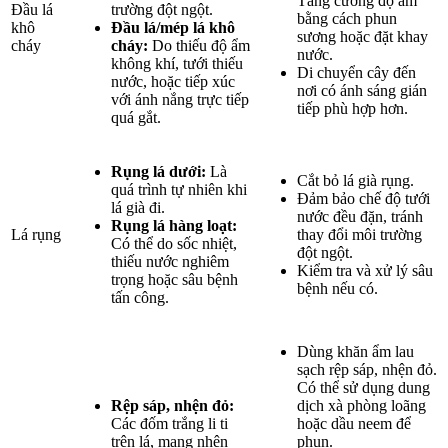
Tăng cường độ ẩm
Đầu lá
trường đột ngột.
bằng cách phun
khô
Đầu lá/mép lá khô
sương hoặc đặt khay
cháy
cháy:
Do thiếu độ ẩm
nước.
không khí, tưới thiếu
Di chuyển cây đến
nước, hoặc tiếp xúc
nơi có ánh sáng gián
với ánh nắng trực tiếp
tiếp phù hợp hơn.
quá gắt.
Rụng lá dưới:
Là
Cắt bỏ lá già rụng.
quá trình tự nhiên khi
Đảm bảo chế độ tưới
lá già đi.
nước đều đặn, tránh
Rụng lá hàng loạt:
Lá rụng
thay đổi môi trường
Có thể do sốc nhiệt,
đột ngột.
thiếu nước nghiêm
Kiểm tra và xử lý sâu
trọng hoặc sâu bệnh
bệnh nếu có.
tấn công.
Dùng khăn ẩm lau
sạch rệp sáp, nhện đỏ.
Có thể sử dụng dung
Rệp sáp, nhện đỏ:
dịch xà phòng loãng
Các đốm trắng li ti
hoặc dầu neem để
trên lá, mạng nhện
phun.