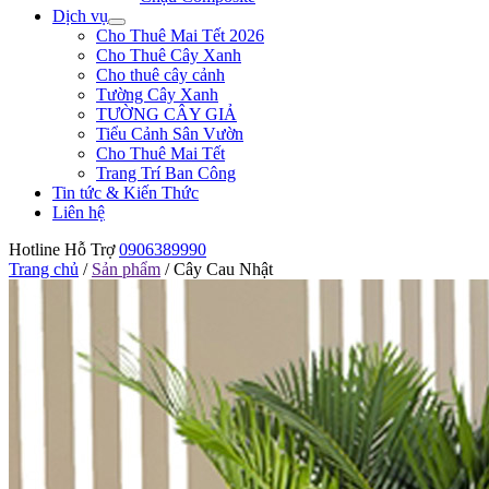
Dịch vụ
Cho Thuê Mai Tết 2026
Cho Thuê Cây Xanh
Cho thuê cây cảnh
Tường Cây Xanh
TƯỜNG CÂY GIẢ
Tiểu Cảnh Sân Vườn
Cho Thuê Mai Tết
Trang Trí Ban Công
Tin tức & Kiến Thức
Liên hệ
Hotline Hỗ Trợ
0906389990
Trang chủ
/
Sản phẩm
/
Cây Cau Nhật