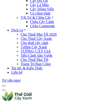
Cây Đô Thị
Cây Lá Màu
Cây Trồng Viền
Cỏ công trình
Vật Tư & Chậu Cây
Chậu Cây Cảnh
Chậu Composite
Dịch vụ
Cho Thuê Mai Tết 2026
Cho Thuê Cây Xanh
Cho thuê cây cảnh
Tường Cây Xanh
TƯỜNG CÂY GIẢ
Tiểu Cảnh Sân Vườn
Cho Thuê Mai Tết
Trang Trí Ban Công
Tin tức & Kiến Thức
Liên hệ
Tư vấn ngay