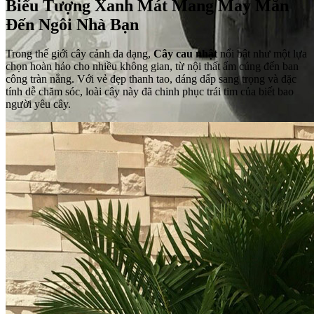
Biểu Tượng Xanh Mát Mang May Mắn
Đến Ngôi Nhà Bạn
Trong thế giới cây cảnh đa dạng,
Cây cau nhật
nổi bật như một lựa
chọn hoàn hảo cho nhiều không gian, từ nội thất ấm cúng đến ban
công tràn nắng. Với vẻ đẹp thanh tao, dáng dấp sang trọng và đặc
tính dễ chăm sóc, loài cây này đã chinh phục trái tim của biết bao
người yêu cây.