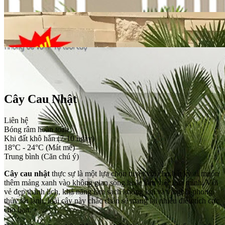
Cây Cau Nhật
Liên hệ
Bóng râm hoàn toàn
Khi đất khô hẳn (7-10 ngày)
18°C - 24°C (Mát mẻ)
Trung bình (Căn chú ý)
Cây cau nhật
thực sự là một lựa chọn tuyệt vời cho bất kỳ ai muốn
thêm mảng xanh vào không gian sống hoặc làm việc của mình. Với
vẻ đẹp thanh lịch, khả năng làm sạch không khí và ý nghĩa phong
thủy tốt lành, loài cây này chắc chắn sẽ mang lại nhiều điều tích cực
cho bạn.