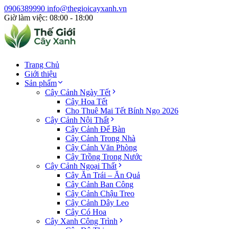
0906389990
info@thegioicayxanh.vn
Giờ làm việc: 08:00 - 18:00
Trang Chủ
Giới thiệu
Sản phẩm
Cây Cảnh Ngày Tết
Cây Hoa Tết
Cho Thuê Mai Tết Bính Ngọ 2026
Cây Cảnh Nội Thất
Cây Cảnh Để Bàn
Cây Cảnh Trong Nhà
Cây Cảnh Văn Phòng
Cây Trồng Trong Nước
Cây Cảnh Ngoại Thất
Cây Ăn Trái – Ăn Quả
Cây Cảnh Ban Công
Cây Cảnh Chậu Treo
Cây Cảnh Dây Leo
Cây Có Hoa
Cây Xanh Công Trình