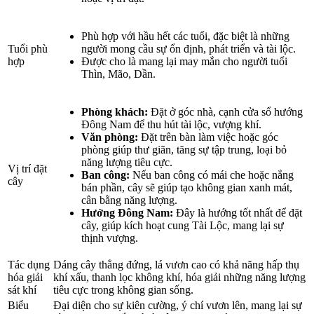
Phù hợp với hầu hết các tuổi, đặc biệt là những
Tuổi phù
người mong cầu sự ổn định, phát triển và tài lộc.
hợp
Được cho là mang lại may mắn cho người tuổi
Thìn, Mão, Dần.
Phòng khách:
Đặt ở góc nhà, cạnh cửa sổ hướng
Đông Nam để thu hút tài lộc, vượng khí.
Văn phòng:
Đặt trên bàn làm việc hoặc góc
phòng giúp thư giãn, tăng sự tập trung, loại bỏ
năng lượng tiêu cực.
Vị trí đặt
Ban công:
Nếu ban công có mái che hoặc nắng
cây
bán phần, cây sẽ giúp tạo không gian xanh mát,
cân bằng năng lượng.
Hướng Đông Nam:
Đây là hướng tốt nhất để đặt
cây, giúp kích hoạt cung Tài Lộc, mang lại sự
thịnh vượng.
Tác dụng
Dáng cây thẳng đứng, lá vươn cao có khả năng hấp thụ
hóa giải
khí xấu, thanh lọc không khí, hóa giải những năng lượng
sát khí
tiêu cực trong không gian sống.
Biểu
Đại diện cho sự kiên cường, ý chí vươn lên, mang lại sự