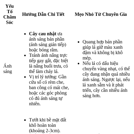
Yếu
Tố
Hướng Dẫn Chi Tiết
Mẹo Nhỏ Từ Chuyên Gia
Chăm
Sóc
Cây cau nhật
ưa
ánh sáng bán phần
Quang hợp bán phần
(ánh sáng gián tiếp)
giúp lá giữ màu xanh
hoặc bóng râm.
đậm và không bị khô
Tránh ánh nắng trực
mép.
tiếp gay gắt, đặc biệt
Nếu lá có dấu hiệu
Ánh
là nắng buổi trưa, có
chuyển vàng nhạt, có thể
sáng
thể làm cháy lá.
cây đang nhận quá nhiều
Vị trí lý tưởng: Gần
ánh sáng. Ngược lại, nếu
cửa sổ có rèm che,
lá xanh sẫm và ít phát
ban công có mái che,
triển, cây cần nhiều ánh
hoặc các góc phòng
sáng hơn.
có đủ ánh sáng tự
nhiên.
Tưới khi bề mặt đất
khô hoàn toàn
(khoảng 2-3cm).