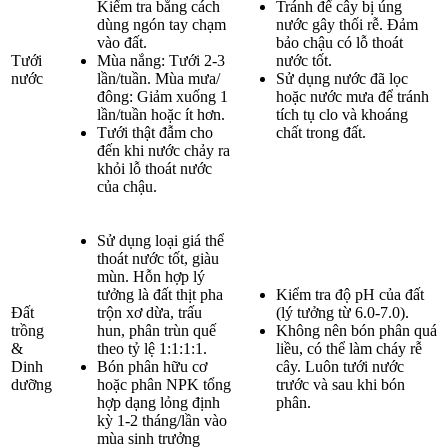
Kiểm tra bằng cách
Tránh để cây bị úng
dùng ngón tay chạm
nước gây thối rễ. Đảm
vào đất.
bảo chậu có lỗ thoát
Tưới
Mùa nắng: Tưới 2-3
nước tốt.
nước
lần/tuần. Mùa mưa/
Sử dụng nước đã lọc
đông: Giảm xuống 1
hoặc nước mưa để tránh
lần/tuần hoặc ít hơn.
tích tụ clo và khoáng
Tưới thật đẫm cho
chất trong đất.
đến khi nước chảy ra
khỏi lỗ thoát nước
của chậu.
Sử dụng loại giá thể
thoát nước tốt, giàu
mùn. Hỗn hợp lý
tưởng là đất thịt pha
Kiểm tra độ pH của đất
Đất
trộn xơ dừa, trấu
(lý tưởng từ 6.0-7.0).
trồng
hun, phân trùn quế
Không nên bón phân quá
&
theo tỷ lệ 1:1:1:1.
liều, có thể làm cháy rễ
Dinh
Bón phân hữu cơ
cây. Luôn tưới nước
dưỡng
hoặc phân NPK tổng
trước và sau khi bón
hợp dạng lỏng định
phân.
kỳ 1-2 tháng/lần vào
mùa sinh trưởng