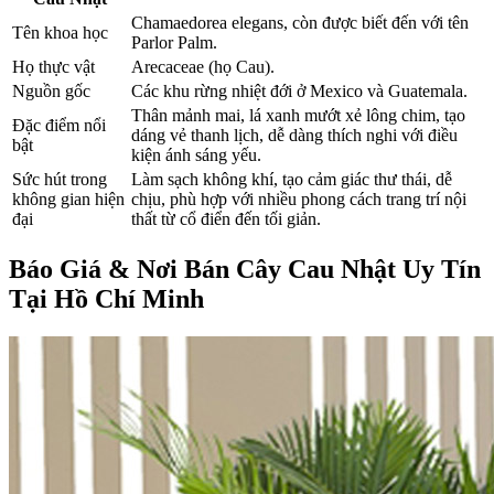
Chamaedorea elegans, còn được biết đến với tên
Tên khoa học
Parlor Palm.
Họ thực vật
Arecaceae (họ Cau).
Nguồn gốc
Các khu rừng nhiệt đới ở Mexico và Guatemala.
Thân mảnh mai, lá xanh mướt xẻ lông chim, tạo
Đặc điểm nổi
dáng vẻ thanh lịch, dễ dàng thích nghi với điều
bật
kiện ánh sáng yếu.
Sức hút trong
Làm sạch không khí, tạo cảm giác thư thái, dễ
không gian hiện
chịu, phù hợp với nhiều phong cách trang trí nội
đại
thất từ cổ điển đến tối giản.
Báo Giá & Nơi Bán
Cây Cau Nhật
Uy Tín
Tại Hồ Chí Minh