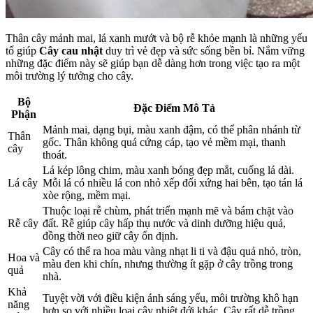
Thân cây mảnh mai, lá xanh mướt và bộ rễ khỏe mạnh là những yếu
tố giúp
Cây cau nhật
duy trì vẻ đẹp và sức sống bền bỉ. Nắm vững
những đặc điểm này sẽ giúp bạn dễ dàng hơn trong việc tạo ra một
môi trường lý tưởng cho cây.
Bộ
Đặc Điểm Mô Tả
Phận
Mảnh mai, dạng bụi, màu xanh đậm, có thể phân nhánh từ
Thân
gốc. Thân không quá cứng cáp, tạo vẻ mềm mại, thanh
cây
thoát.
Lá kép lông chim, màu xanh bóng đẹp mắt, cuống lá dài.
Lá cây
Mỗi lá có nhiều lá con nhỏ xếp đối xứng hai bên, tạo tán lá
xòe rộng, mềm mại.
Thuộc loại rễ chùm, phát triển mạnh mẽ và bám chặt vào
Rễ cây
đất. Rễ giúp cây hấp thụ nước và dinh dưỡng hiệu quả,
đồng thời neo giữ cây ổn định.
Cây có thể ra hoa màu vàng nhạt li ti và đậu quả nhỏ, tròn,
Hoa và
màu đen khi chín, nhưng thường ít gặp ở cây trồng trong
quả
nhà.
Khả
Tuyệt vời với điều kiện ánh sáng yếu, môi trường khô hạn
năng
hơn so với nhiều loại cây nhiệt đới khác. Cây rất dễ trồng