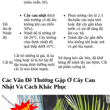
(mùa xuân, hè).
Cây cau nhật
thích
Phun sương cho lá 2-3
môi trường có độ ẩm
lần/tuần vào mùa khô
Độ
không khí cao (trên
hoặc đặt cây gần khay
ẩm &
50%).
nước có sỏi để tăng độ
Nhiệt
Nhiệt độ lý tưởng từ
ẩm cục bộ.
độ
18-29°C. Cây không
Tránh đặt cây gần điều
chịu được nhiệt độ
hòa không khí hoặc nơi
quá thấp dưới 10°C.
có gió lùa mạnh.
Cắt bỏ những lá già, lá úa
Sử dụng kéo sắc bén, đã khử
vàng hoặc lá bị hư hại để
Cắt tỉa
trùng để tránh lây lan bệnh. Cắt
tập trung dinh dưỡng nuôi
sát phần cuống lá.
các lá non khỏe mạnh.
Các Vấn Đề Thường Gặp Ở
Cây Cau
Nhật
Và Cách Khắc Phục