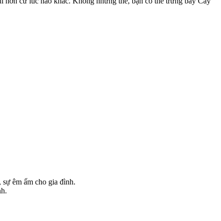
i hơn cứ lúc nào khác. Không những thế, bạn có thể trưng bày Cây
, sự êm ấm cho gia đình.
nh.