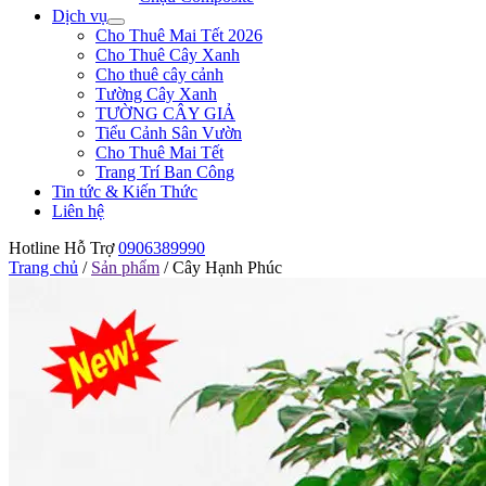
Dịch vụ
Cho Thuê Mai Tết 2026
Cho Thuê Cây Xanh
Cho thuê cây cảnh
Tường Cây Xanh
TƯỜNG CÂY GIẢ
Tiểu Cảnh Sân Vườn
Cho Thuê Mai Tết
Trang Trí Ban Công
Tin tức & Kiến Thức
Liên hệ
Hotline Hỗ Trợ
0906389990
Trang chủ
/
Sản phẩm
/
Cây Hạnh Phúc