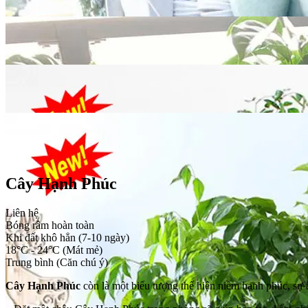
Cây Hạnh Phúc
Liên hệ
Bóng râm hoàn toàn
Khi đất khô hẳn (7-10 ngày)
18°C - 24°C (Mát mẻ)
Trung bình (Căn chú ý)
Cây Hạnh Phúc
còn là một biểu tượng thể hiện niềm hạnh phúc, sự 