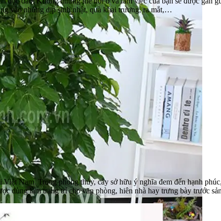
n độc đáo. Không những thế nơi ở và làm việc của bạn sẽ được gần gũ
ng vào những dịp sinh nhật, quà khai trương, ra mắt,…
ại Việt Nam. Trong phong thủy, cây sở hữu ý nghĩa đem đến hạnh phúc
ợc dùng làm trang trí cho văn phòng, hiên nhà hay trưng bày trước sả