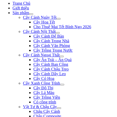
Trang Chủ
Giới thiệu
Sản phẩm
Cây Cảnh Ngày Tết
Cây Hoa Tết
Cho Thuê Mai Tết Bính Ngọ 2026
Cây Cảnh Nội Thất
Cây Cảnh Để Bàn
Cây Cảnh Trong Nhà
Cây Cảnh Văn Phòng
Cây Trồng Trong Nước
Cây Cảnh Ngoại Thất
Cây Ăn Trái – Ăn Quả
Cây Cảnh Ban Công
Cây Cảnh Chậu Treo
Cây Cảnh Dây Leo
Cây Có Hoa
Cây Xanh Công Trình
Cây Đô Thị
Cây Lá Màu
Cây Trồng Viền
Cỏ công trình
Vật Tư & Chậu Cây
Chậu Cây Cảnh
Chậu Composite