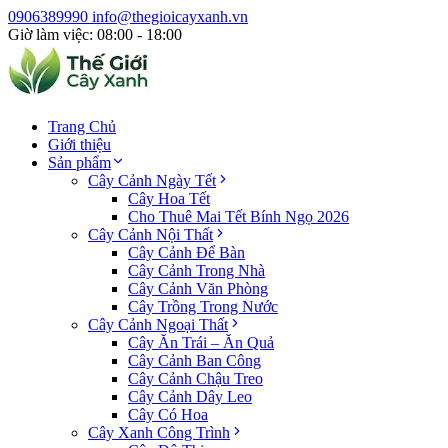
0906389990
info@thegioicayxanh.vn
Giờ làm việc: 08:00 - 18:00
Trang Chủ
Giới thiệu
Sản phẩm
Cây Cảnh Ngày Tết
Cây Hoa Tết
Cho Thuê Mai Tết Bính Ngọ 2026
Cây Cảnh Nội Thất
Cây Cảnh Để Bàn
Cây Cảnh Trong Nhà
Cây Cảnh Văn Phòng
Cây Trồng Trong Nước
Cây Cảnh Ngoại Thất
Cây Ăn Trái – Ăn Quả
Cây Cảnh Ban Công
Cây Cảnh Chậu Treo
Cây Cảnh Dây Leo
Cây Có Hoa
Cây Xanh Công Trình