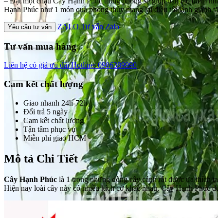
– Đặt một chậu Cây Hạnh Phúc trong phòng sẽ giúp bạn tạo điểm nhấ
Hạnh Phúc như 1 món quà phong thủy mang lại điều tốt lành giành tặ
ZALO
Tư vấn Zalo
Yêu cầu tư vấn
Tư vấn mua hàng
Liên hệ có giá ưu đãi
Hotline: 0906389990
Cam kết chất lượng
Giao nhanh 24h-72h
Đổi trả 5 ngày
Cam kết chất lượng
Tận tâm phục vụ
Miễn phí giao HCM
Mô tả Chi Tiết
Cây Hạnh Phúc
là 1 trong những dòng cây cảnh rất được ưa thích t
Hiện nay loài cây này có nhiều kích cỡ khác nhau, Cây Hạnh Phúc đư