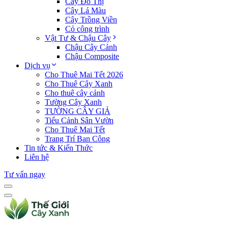
Cây Đô Thị
Cây Lá Màu
Cây Trồng Viền
Cỏ công trình
Vật Tư & Chậu Cây
Chậu Cây Cảnh
Chậu Composite
Dịch vụ
Cho Thuê Mai Tết 2026
Cho Thuê Cây Xanh
Cho thuê cây cảnh
Tường Cây Xanh
TƯỜNG CÂY GIẢ
Tiểu Cảnh Sân Vườn
Cho Thuê Mai Tết
Trang Trí Ban Công
Tin tức & Kiến Thức
Liên hệ
Tư vấn ngay