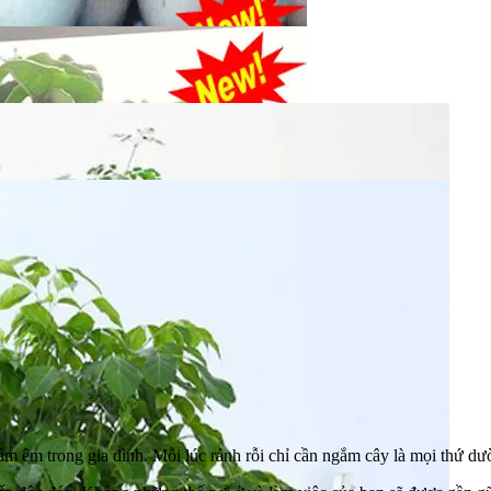
ấm êm trong gia đình. Mỗi lúc rảnh rỗi chỉ cần ngắm cây là mọi thứ dư