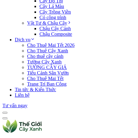
Cây Đô Thị
Cây Lá Màu
Cây Trồng Viền
Cỏ công trình
Vật Tư & Chậu Cây
Chậu Cây Cảnh
Chậu Composite
Dịch vụ
Cho Thuê Mai Tết 2026
Cho Thuê Cây Xanh
Cho thuê cây cảnh
Tường Cây Xanh
TƯỜNG CÂY GIẢ
Tiểu Cảnh Sân Vườn
Cho Thuê Mai Tết
Trang Trí Ban Công
Tin tức & Kiến Thức
Liên hệ
Tư vấn ngay