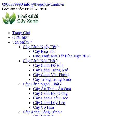
0906389990
info@thegioicayxanh.vn
Giờ làm việc: 08:00 - 18:00
Trang Chủ
Giới thiệu
Sản phẩm
Cây Cảnh Ngày Tết
Cây Hoa Tết
Cho Thuê Mai Tết Bính Ngọ 2026
Cây Cảnh Nội Thất
Cây Cảnh Để Bàn
Cây Cảnh Trong Nhà
Cây Cảnh Văn Phòng
Cây Trồng Trong Nước
Cây Cảnh Ngoại Thất
Cây Ăn Trái – Ăn Quả
Cây Cảnh Ban Công
Cây Cảnh Chậu Treo
Cây Cảnh Dây Leo
Cây Có Hoa
Cây Xanh Công Trình