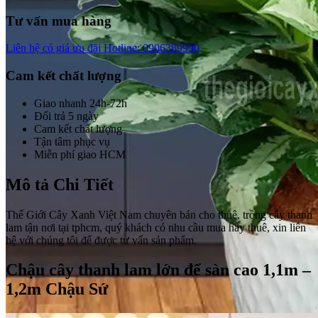
Tư vấn mua hàng
Liên hệ có giá ưu đãi
Hotline: 0906389990
Cam kết chất lượng
Giao nhanh 24h-72h
Đổi trả 5 ngày
Cam kết chất lượng
Tận tâm phục vụ
Miễn phí giao HCM
Mô tả Chi Tiết
Thế Giới Cây Xanh Việt Nam chuyên bán cho thuê, trồng cây thanh
lam tận nơi tại tphcm, quý khách có nhu cầu mua hay thuê, xin liên
hệ với chúng tôi để được tư vấn sản phẩm.
Chậu cây thanh lam lớn để sàn cao 1,1m –
1,2m Chậu Sứ