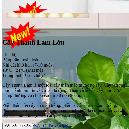
Cây Thanh Lam Lớn
Liên hệ
Bóng râm hoàn toàn
Khi đất khô hẳn (7-10 ngày)
18°C - 24°C (Mát mẻ)
Trung bình (Căn chú ý)
Cây Thanh Lam là một loại cây thân thảo thuộc họ ráy. Cây thường
mọc thành bụi lớn và có tán lá rộng. Thân và lá của cây mọc vươn
thẳng thường có chiều cao từ 30 đến 80cm.
Phần thân của cây có màu trắng, phần lá có có màu xanh trắng.
Phần rìa lá có màu xanh đậm, phần chính giữa lá có màu trắng. Lá
cây có hình bầu dục với các gân và sống lá rõ.
ZALO
Tư vấn Zalo
Yêu cầu tư vấn