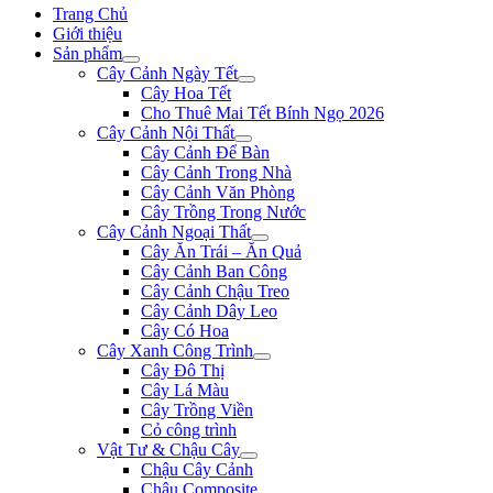
Trang Chủ
Giới thiệu
Sản phẩm
Cây Cảnh Ngày Tết
Cây Hoa Tết
Cho Thuê Mai Tết Bính Ngọ 2026
Cây Cảnh Nội Thất
Cây Cảnh Để Bàn
Cây Cảnh Trong Nhà
Cây Cảnh Văn Phòng
Cây Trồng Trong Nước
Cây Cảnh Ngoại Thất
Cây Ăn Trái – Ăn Quả
Cây Cảnh Ban Công
Cây Cảnh Chậu Treo
Cây Cảnh Dây Leo
Cây Có Hoa
Cây Xanh Công Trình
Cây Đô Thị
Cây Lá Màu
Cây Trồng Viền
Cỏ công trình
Vật Tư & Chậu Cây
Chậu Cây Cảnh
Chậu Composite