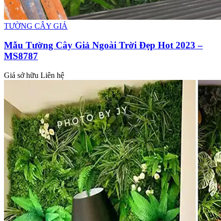
TƯỜNG CÂY GIẢ
Mẫu Tường Cây Giả Ngoài Trời Đẹp Hot 2023 –
MS8787
Giá sở hữu
Liên hệ