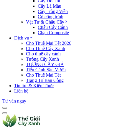
Cây Đô Thị
Cây Lá Màu
Cây Trồng Viền
Cỏ công trình
Vật Tư & Chậu Cây
Chậu Cây Cảnh
Chậu Composite
Dịch vụ
Cho Thuê Mai Tết 2026
Cho Thuê Cây Xanh
Cho thuê cây cảnh
Tường Cây Xanh
TƯỜNG CÂY GIẢ
Tiểu Cảnh Sân Vườn
Cho Thuê Mai Tết
Trang Trí Ban Công
Tin tức & Kiến Thức
Liên hệ
Tư vấn ngay