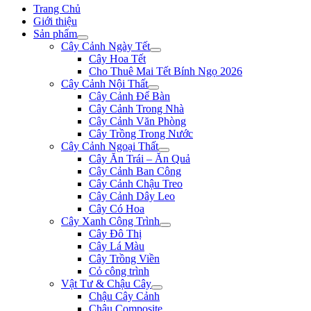
Trang Chủ
Giới thiệu
Sản phẩm
Cây Cảnh Ngày Tết
Cây Hoa Tết
Cho Thuê Mai Tết Bính Ngọ 2026
Cây Cảnh Nội Thất
Cây Cảnh Để Bàn
Cây Cảnh Trong Nhà
Cây Cảnh Văn Phòng
Cây Trồng Trong Nước
Cây Cảnh Ngoại Thất
Cây Ăn Trái – Ăn Quả
Cây Cảnh Ban Công
Cây Cảnh Chậu Treo
Cây Cảnh Dây Leo
Cây Có Hoa
Cây Xanh Công Trình
Cây Đô Thị
Cây Lá Màu
Cây Trồng Viền
Cỏ công trình
Vật Tư & Chậu Cây
Chậu Cây Cảnh
Chậu Composite