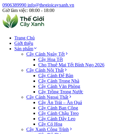
0906389990
info@thegioicayxanh.vn
Giờ làm việc: 08:00 - 18:00
Trang Chủ
Giới thiệu
Sản phẩm
Cây Cảnh Ngày Tết
Cây Hoa Tết
Cho Thuê Mai Tết Bính Ngọ 2026
Cây Cảnh Nội Thất
Cây Cảnh Để Bàn
Cây Cảnh Trong Nhà
Cây Cảnh Văn Phòng
Cây Trồng Trong Nước
Cây Cảnh Ngoại Thất
Cây Ăn Trái – Ăn Quả
Cây Cảnh Ban Công
Cây Cảnh Chậu Treo
Cây Cảnh Dây Leo
Cây Có Hoa
Cây Xanh Công Trình