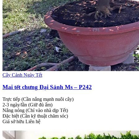
Cây Cảnh Ngày Tết
Mai tết chưng Đại Sảnh Ms – P242
Trực tiếp (Cần nắng mạnh nuôi cây)
2-3 ngày/lần (Giữ đủ ẩm)
Nắng nóng (Chỉ vào nhà dịp Tết)
Đặc biệt (Cần kỹ thuật chăm sóc)
Giá sở hữu
Liên hệ