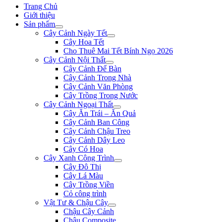
Trang Chủ
Giới thiệu
Sản phẩm
Cây Cảnh Ngày Tết
Cây Hoa Tết
Cho Thuê Mai Tết Bính Ngọ 2026
Cây Cảnh Nội Thất
Cây Cảnh Để Bàn
Cây Cảnh Trong Nhà
Cây Cảnh Văn Phòng
Cây Trồng Trong Nước
Cây Cảnh Ngoại Thất
Cây Ăn Trái – Ăn Quả
Cây Cảnh Ban Công
Cây Cảnh Chậu Treo
Cây Cảnh Dây Leo
Cây Có Hoa
Cây Xanh Công Trình
Cây Đô Thị
Cây Lá Màu
Cây Trồng Viền
Cỏ công trình
Vật Tư & Chậu Cây
Chậu Cây Cảnh
Chậu Composite