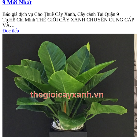
9 Mới Nhất
Báo giá dịch vụ Cho Thuê Cây Xanh, Cây cảnh Tại Quận 9 –
Tp.Hồ Chí Minh THẾ GIỚI CÂY XANH CHUYÊN CUNG CẤP
VÀ…
Đọc tiếp