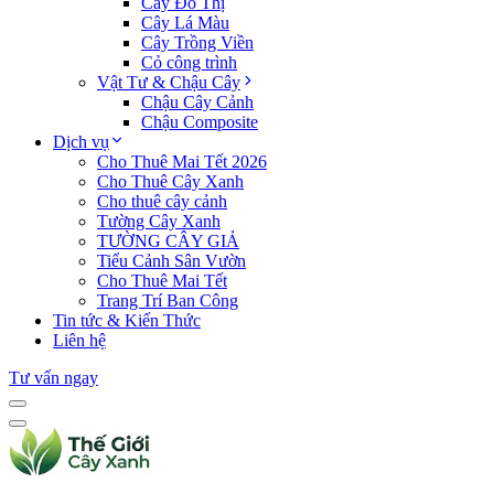
Cây Đô Thị
Cây Lá Màu
Cây Trồng Viền
Cỏ công trình
Vật Tư & Chậu Cây
Chậu Cây Cảnh
Chậu Composite
Dịch vụ
Cho Thuê Mai Tết 2026
Cho Thuê Cây Xanh
Cho thuê cây cảnh
Tường Cây Xanh
TƯỜNG CÂY GIẢ
Tiểu Cảnh Sân Vườn
Cho Thuê Mai Tết
Trang Trí Ban Công
Tin tức & Kiến Thức
Liên hệ
Tư vấn ngay