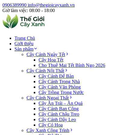
0906389990
info@thegioicayxanh.vn
Giờ làm việc: 08:00 - 18:00
Trang Chủ
Giới thiệu
Sản phẩm
Cây Cảnh Ngày Tết
Cây Hoa Tết
Cho Thuê Mai Tết Bính Ngọ 2026
Cây Cảnh Nội Thất
Cây Cảnh Để Bàn
Cây Cảnh Trong Nhà
Cây Cảnh Văn Phòng
Cây Trồng Trong Nước
Cây Cảnh Ngoại Thất
Cây Ăn Trái – Ăn Quả
Cây Cảnh Ban Công
Cây Cảnh Chậu Treo
Cây Cảnh Dây Leo
Cây Có Hoa
Cây Xanh Công Trình