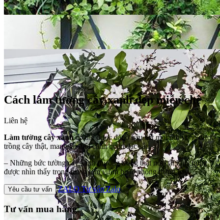
Cách làm tường cây xanh đẹp miễn chê
Liên hệ
Làm tường cây xanh
có thể được đặt ở hầu hết mọi nơi vì nó được
trồng cây thật, mang lại một cảnh quan đặc sắc.
– Những bức tường cây xanh thường trông thật nổi bật khi chúng
được nhìn thấy trong trung tâm vườn hoặc phòng trưng bày.
ZALO
Tư vấn Zalo
Yêu cầu tư vấn
Tư vấn mua hàng