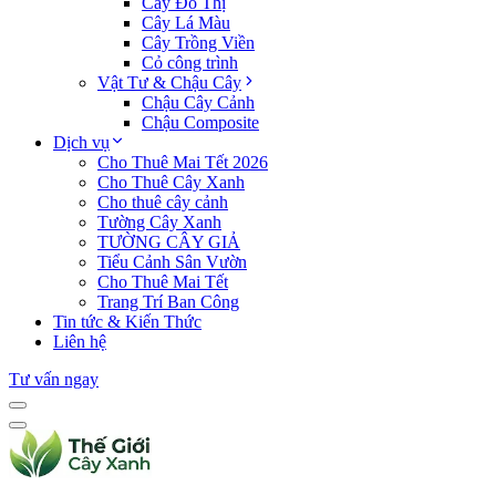
Cây Đô Thị
Cây Lá Màu
Cây Trồng Viền
Cỏ công trình
Vật Tư & Chậu Cây
Chậu Cây Cảnh
Chậu Composite
Dịch vụ
Cho Thuê Mai Tết 2026
Cho Thuê Cây Xanh
Cho thuê cây cảnh
Tường Cây Xanh
TƯỜNG CÂY GIẢ
Tiểu Cảnh Sân Vườn
Cho Thuê Mai Tết
Trang Trí Ban Công
Tin tức & Kiến Thức
Liên hệ
Tư vấn ngay