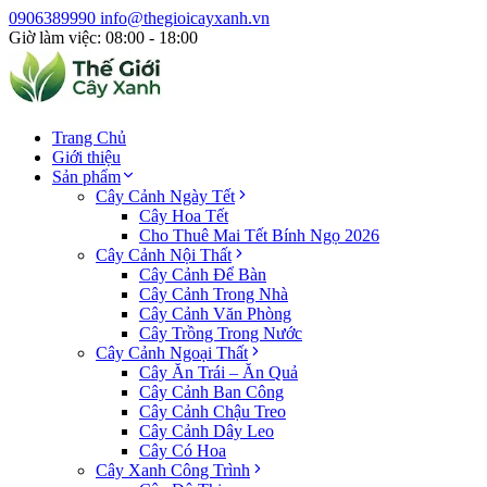
0906389990
info@thegioicayxanh.vn
Giờ làm việc: 08:00 - 18:00
Trang Chủ
Giới thiệu
Sản phẩm
Cây Cảnh Ngày Tết
Cây Hoa Tết
Cho Thuê Mai Tết Bính Ngọ 2026
Cây Cảnh Nội Thất
Cây Cảnh Để Bàn
Cây Cảnh Trong Nhà
Cây Cảnh Văn Phòng
Cây Trồng Trong Nước
Cây Cảnh Ngoại Thất
Cây Ăn Trái – Ăn Quả
Cây Cảnh Ban Công
Cây Cảnh Chậu Treo
Cây Cảnh Dây Leo
Cây Có Hoa
Cây Xanh Công Trình