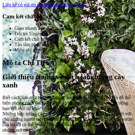
Liên hệ có giá ưu đãi
Hotline: 0906389990
Cam kết chất lượng
Giao nhanh 24h-72h
Đổi trả 5 ngày
Cam kết chất lượng
Tận tâm phục vụ
Miễn phí giao HCM
Mô tả Chi Tiết
Giới thiệu chung về cách làm tường cây
xanh
Biết cách làm một bức tường cây xanh có thể cho bạn cơ hội để thể
hiện phong cách thiết kế và phát triển khu vườn độc đáo của riêng
bạn với một sự khác biệt mà vốn dĩ không ai có.
Những bức tường cây xanh giống như là một sự thỏa hiệp tuyệt vời
cho những người tìm kiếm một chút gì đó khác biệt so với khu vườn
của họ và có thể mang lại một chút không gian xanh cho dù là
những nơi có không gian nhỏ nhất.