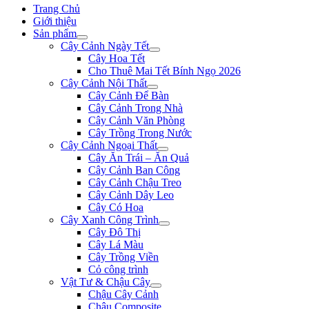
Trang Chủ
Giới thiệu
Sản phẩm
Cây Cảnh Ngày Tết
Cây Hoa Tết
Cho Thuê Mai Tết Bính Ngọ 2026
Cây Cảnh Nội Thất
Cây Cảnh Để Bàn
Cây Cảnh Trong Nhà
Cây Cảnh Văn Phòng
Cây Trồng Trong Nước
Cây Cảnh Ngoại Thất
Cây Ăn Trái – Ăn Quả
Cây Cảnh Ban Công
Cây Cảnh Chậu Treo
Cây Cảnh Dây Leo
Cây Có Hoa
Cây Xanh Công Trình
Cây Đô Thị
Cây Lá Màu
Cây Trồng Viền
Cỏ công trình
Vật Tư & Chậu Cây
Chậu Cây Cảnh
Chậu Composite