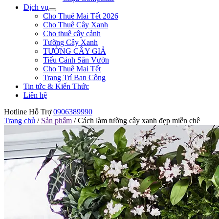
Dịch vụ
Cho Thuê Mai Tết 2026
Cho Thuê Cây Xanh
Cho thuê cây cảnh
Tường Cây Xanh
TƯỜNG CÂY GIẢ
Tiểu Cảnh Sân Vườn
Cho Thuê Mai Tết
Trang Trí Ban Công
Tin tức & Kiến Thức
Liên hệ
Hotline Hỗ Trợ
0906389990
Trang chủ
/
Sản phẩm
/
Cách làm tường cây xanh đẹp miễn chê