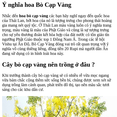
Ý nghĩa hoa Bò Cạp Vàng
Nhắc đến
hoa bò cạp vàng
các bạn hãy nghĩ ngay đến quốc hoa
của Thái Lan, bởi hoa của nó là tượng trưng cho phong thái hoàng
gia mang nét quý tộc. Ở Thái Lan màu vàng luôn có ý nghĩa trang
trọng, màu vàng là màu của Phật Giáo và cũng là sự tượng trưng
cho sự yêu thương đoàn kết hòa hợp của đát nước có tôn giáo tín
ngưỡng Phật Giáo thuộc top 1 Đông Nam Á. Trong các lễ hội
Vishu tại Ấn Độ, Bò Cạp Vàng đóng vai trò rất quan trọng với ý
nghĩa vô cùng thiêng liêng, đồng tiền 20 Rupi mà người dân Ấn
đang sử dụng có in hình loài hoa này.
Cây bò cạp vàng nên trồng ở đâu ?
Khi trưởng thành cây bò cạp vàng sẽ có nhiều rễ vừa mọc ngang
vừa bám chắc cộng thêm sức sống bền bỉ, chúng được xem xét sử
dụng trồng làm cảnh quan, phát triển đô thị, tạo nên màu sắc tươi
sáng cho các khu dân cư.