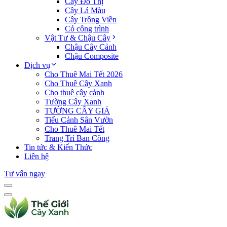
Cây Đô Thị
Cây Lá Màu
Cây Trồng Viền
Cỏ công trình
Vật Tư & Chậu Cây
Chậu Cây Cảnh
Chậu Composite
Dịch vụ
Cho Thuê Mai Tết 2026
Cho Thuê Cây Xanh
Cho thuê cây cảnh
Tường Cây Xanh
TƯỜNG CÂY GIẢ
Tiểu Cảnh Sân Vườn
Cho Thuê Mai Tết
Trang Trí Ban Công
Tin tức & Kiến Thức
Liên hệ
Tư vấn ngay