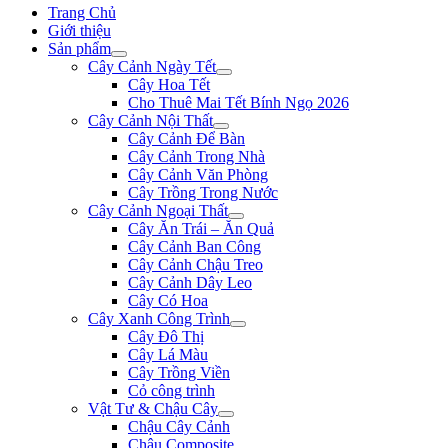
Trang Chủ
Giới thiệu
Sản phẩm
Cây Cảnh Ngày Tết
Cây Hoa Tết
Cho Thuê Mai Tết Bính Ngọ 2026
Cây Cảnh Nội Thất
Cây Cảnh Để Bàn
Cây Cảnh Trong Nhà
Cây Cảnh Văn Phòng
Cây Trồng Trong Nước
Cây Cảnh Ngoại Thất
Cây Ăn Trái – Ăn Quả
Cây Cảnh Ban Công
Cây Cảnh Chậu Treo
Cây Cảnh Dây Leo
Cây Có Hoa
Cây Xanh Công Trình
Cây Đô Thị
Cây Lá Màu
Cây Trồng Viền
Cỏ công trình
Vật Tư & Chậu Cây
Chậu Cây Cảnh
Chậu Composite