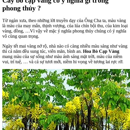
Cây bò cạp vàng có ý nghĩa gì trong
phong thủy ?
Từ ngàn xưa, theo những lời truyền dạy của Ông Cha ta, màu vàng
là màu của may mắn, thịnh vượng, của lúa chín bội thu, của kim loại
vàng, đồng, …Vì vậy về mặc ý nghĩa phong thủy chúng có ý nghĩa
vô cùng quan trọng.
Ngày tết mai vàng nở rộ, nhà nào có càng nhiều màu sáng như vàng
thì cả năm đều sung túc, viên mãn, bình an.
Hoa Bò Cạp Vàng
mang màu của sự sống như màu ánh sáng mặt trời, màu của niềm
vui, trí tuệ, … và cả sự tươi mới, niềm hi vọng về tương lai rực rỡ.