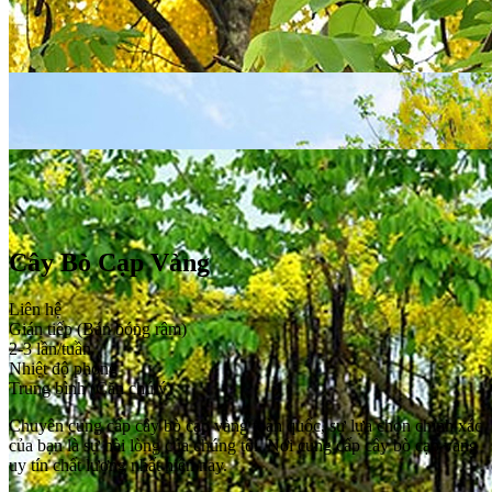
Cây Bò Cạp Vàng
Liên hệ
Gián tiếp (Bán bóng râm)
2-3 lần/tuần
Nhiệt độ phòng
Trung bình (Căn chú ý)
Chuyên cung cấp cây bò cạp vàng toàn quốc, sự lựa chọn chính xác
của bạn là sự hài lòng của chúng tôi. Nơi cung cấp cây bò cạp vàng
uy tín chất lượng nhất hiện nay.