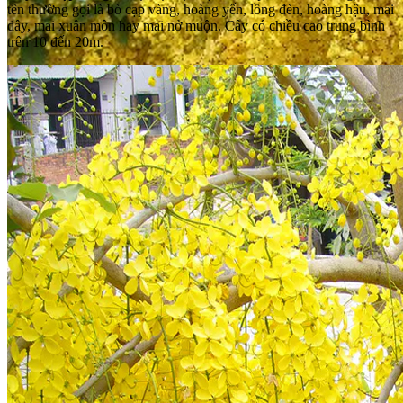
tên thường gọi là bò cạp vàng, hoàng yến, lồng đèn, hoàng hậu, mai
dây, mai xuân môn hay mai nở muộn. Cây có chiều cao trung bình
trên 10 đến 20m.