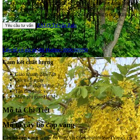
–
Cây bò cạp vàng
là cây thuộc dòng cây bán thường canh hay
rụng lá có gỗ nhỡ. Nếu để ý bạn sẽ thấy thân cây có màu xám, gỗ
có nhiều thịt bên trong có màu hồng và dày khoảng 6 đến 8cm.
ZALO
Tư vấn Zalo
Yêu cầu tư vấn
Tư vấn mua hàng
Liên hệ có giá ưu đãi
Hotline: 0906389990
Cam kết chất lượng
Giao nhanh 24h-72h
Đổi trả 5 ngày
Cam kết chất lượng
Tận tâm phục vụ
Miễn phí giao HCM
Mô tả Chi Tiết
Mô tả cây bò cạp vàng
Cây bò cạp vàng
là một họ thực vật Caesalpinioideae (Vang), có