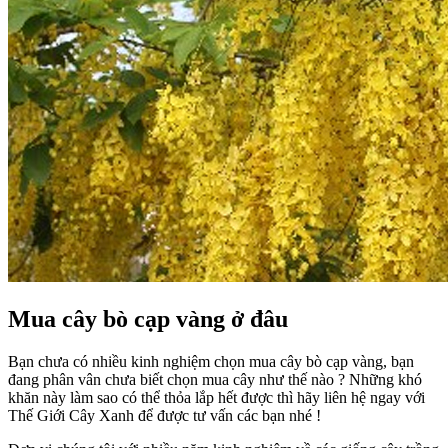
Mua cây bò cạp vàng ở đâu
Bạn chưa có nhiều kinh nghiệm chọn mua cây bò cạp vàng, bạn
đang phân vân chưa biết chọn mua cây như thế nào ? Những khó
khăn này làm sao có thể thỏa lắp hết được thì hãy liên hệ ngay với
Thế Giới Cây Xanh để được tư vấn các bạn nhé !