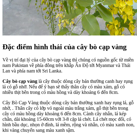
Đặc điểm hình thái của cây bò cạp vàng
Về vị trí đại lý của cây bò cạp vàng thì chúng có nguồn gốc từ miền
nam Pakistan về phía đông trên khắp Ấn Độ tới Myanmar và Thái
Lan và phía nam tới Sri Lanka.
Cây bò cạp vàng
là cây thuộc dòng cây bán thường canh hay rụng
lá có gỗ nhỡ. Nếu để ý bạn sẽ thấy thân cây có màu xám, gỗ có
nhiều thịt bên trong có màu hồng và dày khoảng 6 đến 8cm.
Cây Bò Cạp Vàng thuộc dòng cây bán thường xanh hay rụng lá, gỗ
nhỡ, . Thân cây có lớp vỏ ngoài màu trắng xám, gỗ thịt bên trong
cây có màu hồng dày khoảng 6 đến 8cm. Cành cây nhẵn, lá kép
chẵn, dài khoảng 15-60cm với 3-8 cặp lá chét. Lá chét mọc đối, có
hình bầu dục, nhọn ở đỉnh, lá mềm, rộng và nhẵn, có màu xanh non,
khi vàng chuyển sang màu xanh sậm.