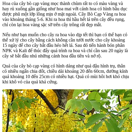
Hoa của cây bò cạp vàng mọc thành chùm rất to có màu vàng và
hay rủ xuống gần giống như hoa mai với cánh hoa có hình bầu dục
được phũ một lớp lông mịn ở mặt ngoài. Cây Bò Cạp Vàng ra hoa
vào khoảng tháng 5-6. Khi ra hoa thì hầu hết lá trên cây đều rụng,
chỉ còn lại hoa vàng sặc sỡ trên cây trông rất đẹp mắt.
Nếu như bạn muốn cho cây ra hoa vào dịp tết thì bạn có thể bạn có
thể xử lý cho cây bằng cách không cần tười nước cho cây khoảng
15 ngày để cho cây bắt đầu héo hết lá. Sau đó tiến hành bón phân
NPK và Kali để thúc đẩy quá trình ra hoa và chỉ cần sau 20 ngày là
cây sẽ bắt đầu nhú những cánh hoa đầu tiên và nở rộ.
Quả của cây bò cạp vàng có hình dáng như quả đậu hình trụ, thân
có nhiều ngấn chia đốt, chiều dài khoảng 20 đến 60cm, đường kính
quả khoảng 10 đến 25cm có nhiều hạt. Quả có mùi hôi hơi khó chịu
khi khô vỏ của quả khá cứng.