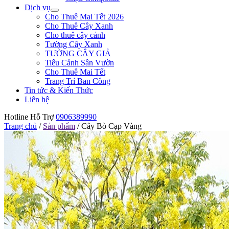
Dịch vụ
Cho Thuê Mai Tết 2026
Cho Thuê Cây Xanh
Cho thuê cây cảnh
Tường Cây Xanh
TƯỜNG CÂY GIẢ
Tiểu Cảnh Sân Vườn
Cho Thuê Mai Tết
Trang Trí Ban Công
Tin tức & Kiến Thức
Liên hệ
Hotline Hỗ Trợ
0906389990
Trang chủ
/
Sản phẩm
/
Cây Bò Cạp Vàng