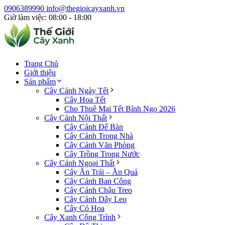
0906389990
info@thegioicayxanh.vn
Giờ làm việc: 08:00 - 18:00
Trang Chủ
Giới thiệu
Sản phẩm
Cây Cảnh Ngày Tết
Cây Hoa Tết
Cho Thuê Mai Tết Bính Ngọ 2026
Cây Cảnh Nội Thất
Cây Cảnh Để Bàn
Cây Cảnh Trong Nhà
Cây Cảnh Văn Phòng
Cây Trồng Trong Nước
Cây Cảnh Ngoại Thất
Cây Ăn Trái – Ăn Quả
Cây Cảnh Ban Công
Cây Cảnh Chậu Treo
Cây Cảnh Dây Leo
Cây Có Hoa
Cây Xanh Công Trình