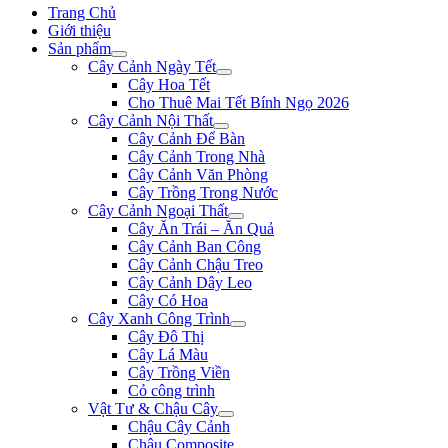
Trang Chủ
Giới thiệu
Sản phẩm
Cây Cảnh Ngày Tết
Cây Hoa Tết
Cho Thuê Mai Tết Bính Ngọ 2026
Cây Cảnh Nội Thất
Cây Cảnh Để Bàn
Cây Cảnh Trong Nhà
Cây Cảnh Văn Phòng
Cây Trồng Trong Nước
Cây Cảnh Ngoại Thất
Cây Ăn Trái – Ăn Quả
Cây Cảnh Ban Công
Cây Cảnh Chậu Treo
Cây Cảnh Dây Leo
Cây Có Hoa
Cây Xanh Công Trình
Cây Đô Thị
Cây Lá Màu
Cây Trồng Viền
Cỏ công trình
Vật Tư & Chậu Cây
Chậu Cây Cảnh
Chậu Composite