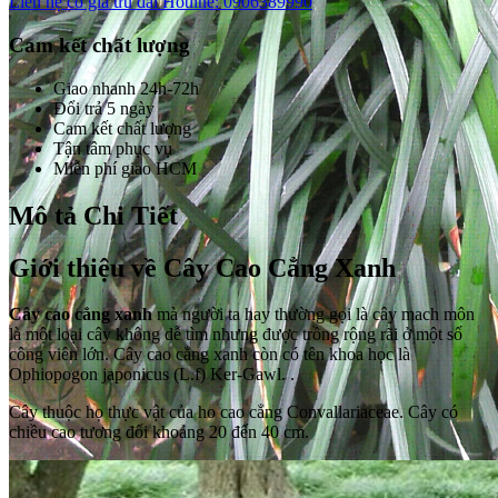
Liên hệ có giá ưu đãi
Hotline: 0906389990
Cam kết chất lượng
Giao nhanh 24h-72h
Đổi trả 5 ngày
Cam kết chất lượng
Tận tâm phục vụ
Miễn phí giao HCM
Mô tả Chi Tiết
Giới thiệu về Cây Cao Cẳng Xanh
Cây cao cẳng xanh
mà người ta hay thường gọi là cây mach môn
là một loại cây không dễ tìm nhưng được trồng rộng rãi ở một số
công viên lớn. Cây cao cẳng xanh còn có tên khoa học là
Ophiopogon japonicus (L.f) Ker-Gawl. .
Cây thuộc họ thực vật của ho cao cẳng Convallariaceae. Cây có
chiều cao tương đối khoảng 20 đến 40 cm.