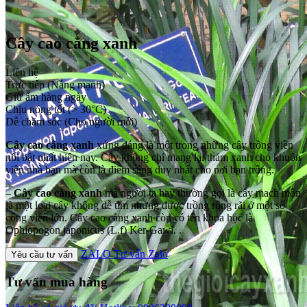
Cây cao cẳng xanh
Liên hệ
Trực tiếp (Nắng mạnh)
Giữ ẩm hàng ngày
Chịu nóng tốt (> 30°C)
Dễ chăm sóc (Cho người mới)
Cây cao cẳng xanh
xứng đáng là một trong những cây trồng viền
nổi bật nhất hiện nay. Cây không chỉ mang lại thảm xanh cho khuôn
viên nhà bạn mà còn là điểm sáng duy nhất cho nơi bạn trồng.
–
Cây cao cẳng xanh
mà người ta hay thường gọi là cây mach môn
là một loại cây không dễ tìm nhưng được trồng rộng rãi ở một số
công viên lớn. Cây cao cẳng xanh còn có tên khoa học là
Ophiopogon japonicus (L.f) Ker-Gawl. .
ZALO
Tư vấn Zalo
Yêu cầu tư vấn
Tư vấn mua hàng