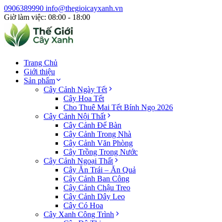
0906389990
info@thegioicayxanh.vn
Giờ làm việc: 08:00 - 18:00
Trang Chủ
Giới thiệu
Sản phẩm
Cây Cảnh Ngày Tết
Cây Hoa Tết
Cho Thuê Mai Tết Bính Ngọ 2026
Cây Cảnh Nội Thất
Cây Cảnh Để Bàn
Cây Cảnh Trong Nhà
Cây Cảnh Văn Phòng
Cây Trồng Trong Nước
Cây Cảnh Ngoại Thất
Cây Ăn Trái – Ăn Quả
Cây Cảnh Ban Công
Cây Cảnh Chậu Treo
Cây Cảnh Dây Leo
Cây Có Hoa
Cây Xanh Công Trình