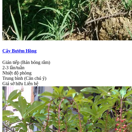
Cây Bướm Hồng
Gián tiếp (Bán bóng râm)
2-3 lần/tuần
Nhiệt độ phòng
Trung bình (Căn chú ý)
Giá sở hữu
Liên hệ