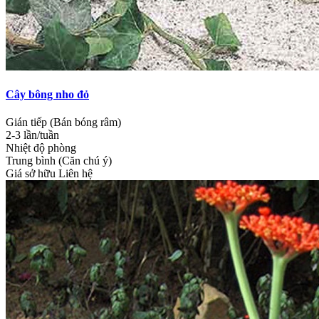
Cây bông nho đỏ
Gián tiếp (Bán bóng râm)
2-3 lần/tuần
Nhiệt độ phòng
Trung bình (Căn chú ý)
Giá sở hữu
Liên hệ