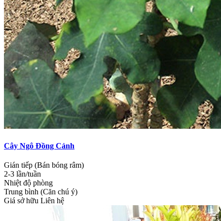
Cây Ngô Đồng Cảnh
Gián tiếp (Bán bóng râm)
2-3 lần/tuần
Nhiệt độ phòng
Trung bình (Căn chú ý)
Giá sở hữu
Liên hệ