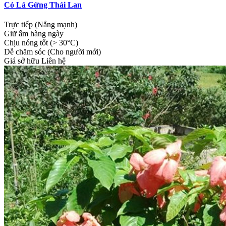
Cỏ Lá Gừng Thái Lan
Trực tiếp (Nắng mạnh)
Giữ ẩm hàng ngày
Chịu nóng tốt (> 30°C)
Dễ chăm sóc (Cho người mới)
Giá sở hữu
Liên hệ