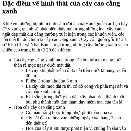
Đặc điểm về hình thái của cây cao cẳng
xanh
Khi xem những bộ phim tình cảm ướt át của Hàn Quốc các bạn hãy
để ý xung quanh sẽ phát hiện thấy một trong những loại xây xanh
ngắt đẹp mắt dịu dàng thường xuất hiện trong các khuôn viên, các
tòa nhà thì đó chính là cây cao cẳng xanh. Cây có nguồn gốc từ xứ
sở Kim Chi và Nhật Bản là một trong những cây thường xanh và có
chiều cao trung bình từ 20 đến 40 cm.
Lá cây cao cẳng xanh mọc trong các bụi từ một mạng lưới
thân rễ mọc ngay dưới mặt đất.
Lá cây khi phát triển có độ dài trên dưới khoảng 5 đến
30cm.
Phiến lá rộng khoảng 3 mm
Lá cây khi mọc dài ra thì có độ cong về phía mặt đất và
có màu xanh cứng
Khi sống trong thời gian dài, cây phát triển thành một
bụi phủ thành một tấm thảm dày mềm mại của tán lá.
Hoa của cây cao cẳng xanh
Có màu trắng hoặc trắng nhợt phớt màu hoa cà
cây bắt đầu ra hoa vào những ngày của tháng 7 cho
đến tháng 9
Hoa của cây ít khi được phát hiện vì chúng ẩn sâu vào