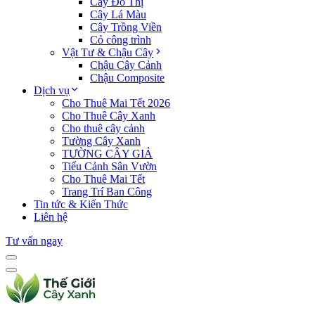
Cây Đô Thị
Cây Lá Màu
Cây Trồng Viền
Cỏ công trình
Vật Tư & Chậu Cây
Chậu Cây Cảnh
Chậu Composite
Dịch vụ
Cho Thuê Mai Tết 2026
Cho Thuê Cây Xanh
Cho thuê cây cảnh
Tường Cây Xanh
TƯỜNG CÂY GIẢ
Tiểu Cảnh Sân Vườn
Cho Thuê Mai Tết
Trang Trí Ban Công
Tin tức & Kiến Thức
Liên hệ
Tư vấn ngay