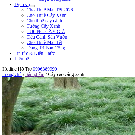
Dịch vụ
Cho Thuê Mai Tết 2026
Cho Thuê Cây Xanh
Cho thuê cây cảnh
Tường Cây Xanh
TƯỜNG CÂY GIẢ
Tiểu Cảnh Sân Vườn
Cho Thuê Mai Tết
Trang Trí Ban Công
Tin tức & Kiến Thức
Liên hệ
Hotline Hỗ Trợ
0906389990
Trang chủ
/
Sản phẩm
/
Cây cao cẳng xanh