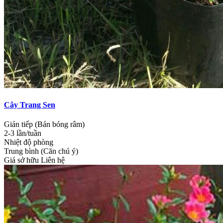
Cây Trang Sen
Gián tiếp (Bán bóng râm)
2-3 lần/tuần
Nhiệt độ phòng
Trung bình (Căn chú ý)
Giá sở hữu
Liên hệ