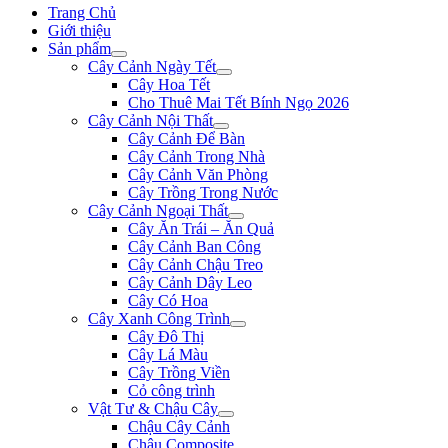
Trang Chủ
Giới thiệu
Sản phẩm
Cây Cảnh Ngày Tết
Cây Hoa Tết
Cho Thuê Mai Tết Bính Ngọ 2026
Cây Cảnh Nội Thất
Cây Cảnh Để Bàn
Cây Cảnh Trong Nhà
Cây Cảnh Văn Phòng
Cây Trồng Trong Nước
Cây Cảnh Ngoại Thất
Cây Ăn Trái – Ăn Quả
Cây Cảnh Ban Công
Cây Cảnh Chậu Treo
Cây Cảnh Dây Leo
Cây Có Hoa
Cây Xanh Công Trình
Cây Đô Thị
Cây Lá Màu
Cây Trồng Viền
Cỏ công trình
Vật Tư & Chậu Cây
Chậu Cây Cảnh
Chậu Composite