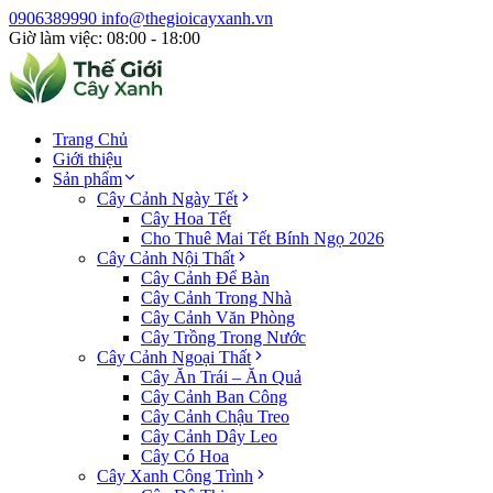
0906389990
info@thegioicayxanh.vn
Giờ làm việc: 08:00 - 18:00
Trang Chủ
Giới thiệu
Sản phẩm
Cây Cảnh Ngày Tết
Cây Hoa Tết
Cho Thuê Mai Tết Bính Ngọ 2026
Cây Cảnh Nội Thất
Cây Cảnh Để Bàn
Cây Cảnh Trong Nhà
Cây Cảnh Văn Phòng
Cây Trồng Trong Nước
Cây Cảnh Ngoại Thất
Cây Ăn Trái – Ăn Quả
Cây Cảnh Ban Công
Cây Cảnh Chậu Treo
Cây Cảnh Dây Leo
Cây Có Hoa
Cây Xanh Công Trình