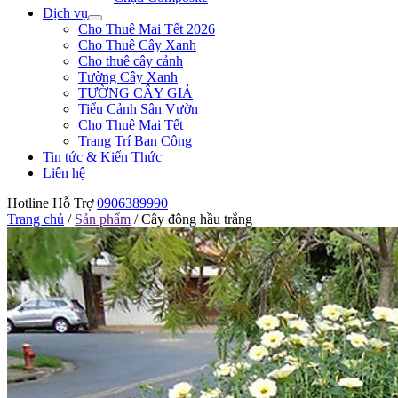
Dịch vụ
Cho Thuê Mai Tết 2026
Cho Thuê Cây Xanh
Cho thuê cây cảnh
Tường Cây Xanh
TƯỜNG CÂY GIẢ
Tiểu Cảnh Sân Vườn
Cho Thuê Mai Tết
Trang Trí Ban Công
Tin tức & Kiến Thức
Liên hệ
Hotline Hỗ Trợ
0906389990
Trang chủ
/
Sản phẩm
/
Cây đông hầu trắng