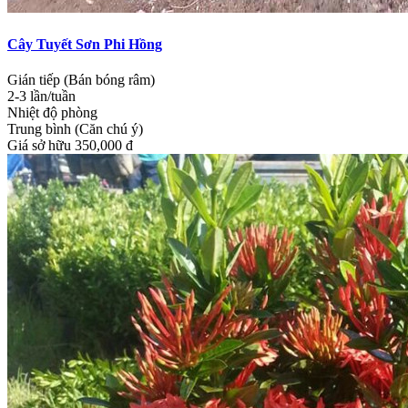
Cây Tuyết Sơn Phi Hồng
Gián tiếp (Bán bóng râm)
2-3 lần/tuần
Nhiệt độ phòng
Trung bình (Căn chú ý)
Giá sở hữu
350,000 đ