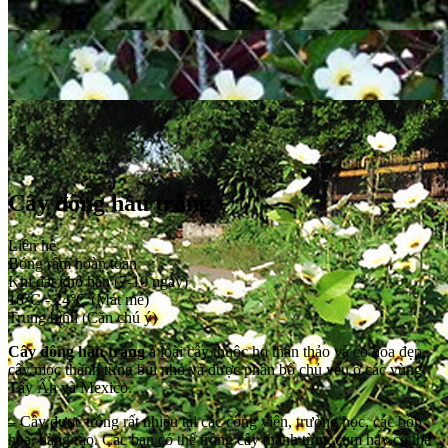
Cây đông hầu trắng
Liên hệ
Bóng râm hoàn toàn
Khi đất khô hẳn (7-10 ngày)
18°C - 24°C (Mát mẻ)
Trung bình (Căn chú ý)
Cây đông hầu trắng
à loài cây thuộc họ thân thảo và có hoa đẹp,
cây mọc thành từng bụi nhỏ và được phân bố chủ yếu ở các vùng
Tây Ấn và Mexico.
– Cây được trồng rất nhiều tại các công viên, trường học, các bồn
hoa, hàng rào. Các bạn có thể trồng cây thành từng cụm hay có thể