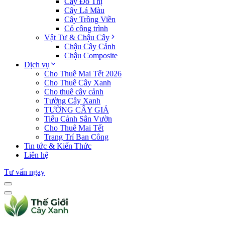
Cây Đô Thị
Cây Lá Màu
Cây Trồng Viền
Cỏ công trình
Vật Tư & Chậu Cây
Chậu Cây Cảnh
Chậu Composite
Dịch vụ
Cho Thuê Mai Tết 2026
Cho Thuê Cây Xanh
Cho thuê cây cảnh
Tường Cây Xanh
TƯỜNG CÂY GIẢ
Tiểu Cảnh Sân Vườn
Cho Thuê Mai Tết
Trang Trí Ban Công
Tin tức & Kiến Thức
Liên hệ
Tư vấn ngay