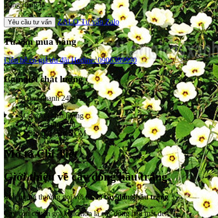
trồng riêng lẻ
ZALO
Tư vấn Zalo
Yêu cầu tư vấn
Tư vấn mua hàng
Liên hệ có giá ưu đãi
Hotline: 0906389990
Cam kết chất lượng
Giao nhanh 24h-72h
Đổi trả 5 ngày
Cam kết chất lượng
Tận tâm phục vụ
Miễn phí giao HCM
Mô tả Chi Tiết
Giới thiệu về cây đông hầu trắng
Mọi người thường gọi với tên là
cây đông hầu trắng
Cây còn có tên gọi khác hơn là cây đông hầu mắt đen.