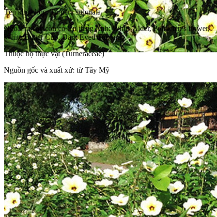
Tên khoa học: Turnera subulata
Ngoài ra cây còn có tên tiếng Anh: White Alder, Politician’s flower,
White Butter Cup, Dark Eyed Turnera.
Thuộc họ thực vật (Turneraceae)
Nguồn gốc và xuất xứ: từ Tây Mỹ