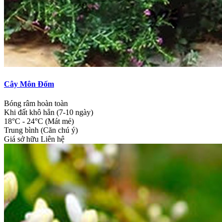
Cây Môn Đốm
Bóng râm hoàn toàn
Khi đất khô hẳn (7-10 ngày)
18°C - 24°C (Mát mẻ)
Trung bình (Căn chú ý)
Giá sở hữu
Liên hệ