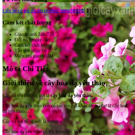
Liên hệ có giá ưu đãi
Hotline: 0906389990
Cam kết chất lượng
Giao nhanh 24h-72h
Đổi trả 5 ngày
Cam kết chất lượng
Tận tâm phục vụ
Miễn phí giao HCM
Mô tả Chi Tiết
Giới thiệu về cây hoa dạ yên thảo
Cây có tên thường gọi là
cây hoa dạ yên thảo
.
Cây hoa dạ yên thảo còn có các tên gọi khác nhau như là cây hoa
dã yên thảo…
Cây có tên tiếng anh là Petunia
Cây hoa dạ yên thảo có tên khoa học là Petunia hybrida.