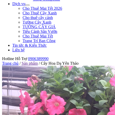
Dịch vụ
Cho Thuê Mai Tết 2026
Cho Thuê Cây Xanh
Cho thuê cây cảnh
Tường Cây Xanh
TƯỜNG CÂY GIẢ
Tiểu Cảnh Sân Vườn
Cho Thuê Mai Tết
Trang Trí Ban Công
Tin tức & Kiến Thức
Liên hệ
Hotline Hỗ Trợ
0906389990
Trang chủ
/
Sản phẩm
/
Cây Hoa Dạ Yên Thảo