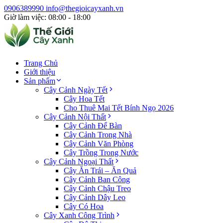
0906389990
info@thegioicayxanh.vn
Giờ làm việc: 08:00 - 18:00
Trang Chủ
Giới thiệu
Sản phẩm
Cây Cảnh Ngày Tết
Cây Hoa Tết
Cho Thuê Mai Tết Bính Ngọ 2026
Cây Cảnh Nội Thất
Cây Cảnh Để Bàn
Cây Cảnh Trong Nhà
Cây Cảnh Văn Phòng
Cây Trồng Trong Nước
Cây Cảnh Ngoại Thất
Cây Ăn Trái – Ăn Quả
Cây Cảnh Ban Công
Cây Cảnh Chậu Treo
Cây Cảnh Dây Leo
Cây Có Hoa
Cây Xanh Công Trình