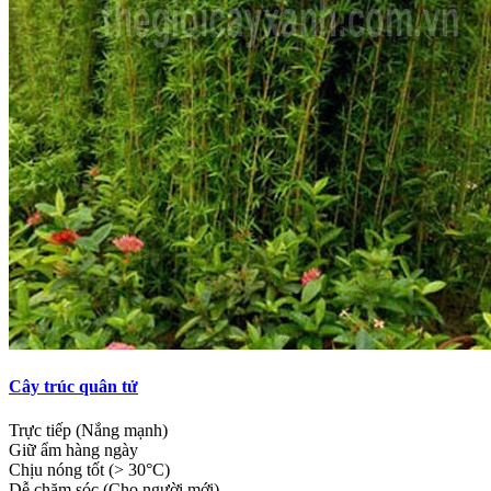
Cây trúc quân tử
Trực tiếp (Nắng mạnh)
Giữ ẩm hàng ngày
Chịu nóng tốt (> 30°C)
Dễ chăm sóc (Cho người mới)