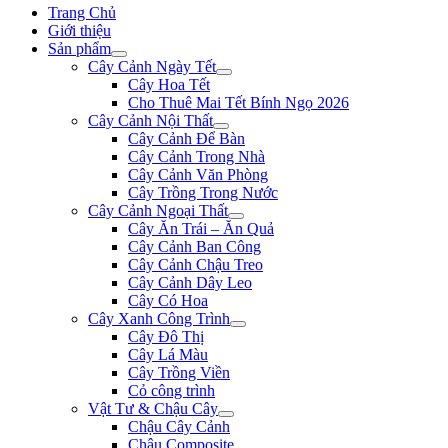
Trang Chủ
Giới thiệu
Sản phẩm
Cây Cảnh Ngày Tết
Cây Hoa Tết
Cho Thuê Mai Tết Bính Ngọ 2026
Cây Cảnh Nội Thất
Cây Cảnh Để Bàn
Cây Cảnh Trong Nhà
Cây Cảnh Văn Phòng
Cây Trồng Trong Nước
Cây Cảnh Ngoại Thất
Cây Ăn Trái – Ăn Quả
Cây Cảnh Ban Công
Cây Cảnh Chậu Treo
Cây Cảnh Dây Leo
Cây Có Hoa
Cây Xanh Công Trình
Cây Đô Thị
Cây Lá Màu
Cây Trồng Viền
Cỏ công trình
Vật Tư & Chậu Cây
Chậu Cây Cảnh
Chậu Composite