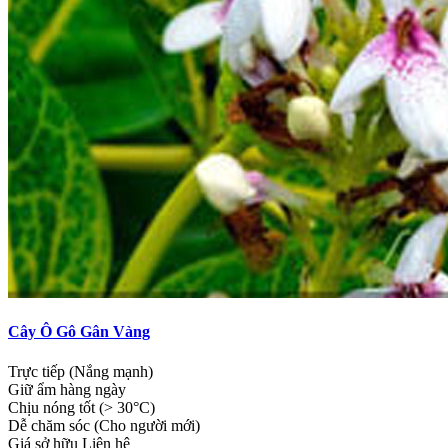
Cây Ô Gô Gân Vàng
Trực tiếp (Nắng mạnh)
Giữ ẩm hàng ngày
Chịu nóng tốt (> 30°C)
Dễ chăm sóc (Cho người mới)
Giá sở hữu
Liên hệ