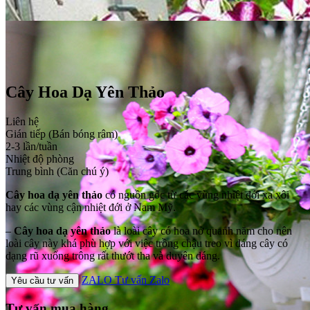
Cây Hoa Dạ Yên Thảo
Liên hệ
Gián tiếp (Bán bóng râm)
2-3 lần/tuần
Nhiệt độ phòng
Trung bình (Căn chú ý)
Cây hoa dạ yên thảo
có nguồn gốc từ các vùng nhiệt đới xa xôi
hay các vùng cận nhiệt đới ở Nam Mỹ.
–
Cây hoa dạ yên thảo
là loài cây có hoa nở quanh năm cho nên
loài cây này khá phù hợp với việc trồng chậu treo vì dáng cây có
dạng rũ xuống trông rất thướt tha và duyên dáng.
ZALO
Tư vấn Zalo
Yêu cầu tư vấn
Tư vấn mua hàng