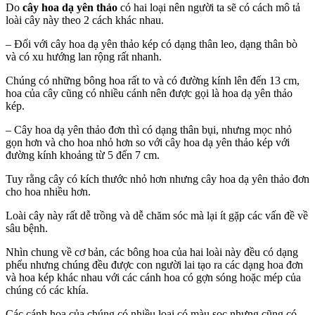
Do
cây hoa dạ yên thảo
có hai loại nên người ta sẽ có cách mô tả
loài cây này theo 2 cách khác nhau.
– Đối với cây hoa dạ yên thảo kép có dạng thân leo, dạng thân bò
và có xu hướng lan rộng rất nhanh.
Chúng có những bông hoa rất to và có đường kính lên đến 13 cm,
hoa của cây cũng có nhiều cánh nên được gọi là hoa dạ yên thảo
kép.
– Cây hoa dạ yên thảo đơn thì có dạng thân bụi, nhưng mọc nhỏ
gọn hơn và cho hoa nhỏ hơn so với cây hoa dạ yên thảo kép với
đường kính khoảng từ 5 đến 7 cm.
Tuy rằng cây có kích thước nhỏ hơn nhưng cây hoa dạ yên thảo đơn
cho hoa nhiều hơn.
Loài cây này rất dễ trồng và dễ chăm sóc mà lại ít gặp các vấn đề về
sâu bệnh.
Nhìn chung về cơ bản, các bông hoa của hai loài này đều có dạng
phểu nhưng chúng đều được con người lai tạo ra các dạng hoa đơn
và hoa kép khác nhau với các cánh hoa có gợn sóng hoặc mép của
chúng có các khía.
Các cánh hoa của chúng có nhiều loại có màu sọc nhưng cũng có