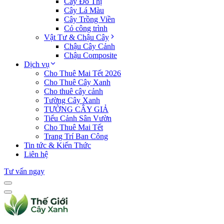
Cây Đô Thị
Cây Lá Màu
Cây Trồng Viền
Cỏ công trình
Vật Tư & Chậu Cây
Chậu Cây Cảnh
Chậu Composite
Dịch vụ
Cho Thuê Mai Tết 2026
Cho Thuê Cây Xanh
Cho thuê cây cảnh
Tường Cây Xanh
TƯỜNG CÂY GIẢ
Tiểu Cảnh Sân Vườn
Cho Thuê Mai Tết
Trang Trí Ban Công
Tin tức & Kiến Thức
Liên hệ
Tư vấn ngay