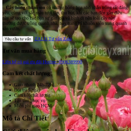
–
Cây hồng chùm son
có những bông hoa nhỏ nhắn trông rất đáng
yêu, cùng với sắc màu tươi tắn, thu hút, khi các bạn đến gần điều
này sẽ tạo cho các bạn sự gần gũi và bình dị nên loài cây này
thường được trồng quanh nhà, hay trang trí khuôn viên xung quanh
sân vườn.
ZALO
Tư vấn Zalo
Yêu cầu tư vấn
Tư vấn mua hàng
Liên hệ có giá ưu đãi
Hotline: 0906389990
Cam kết chất lượng
Giao nhanh 24h-72h
Đổi trả 5 ngày
Cam kết chất lượng
Tận tâm phục vụ
Miễn phí giao HCM
Mô tả Chi Tiết