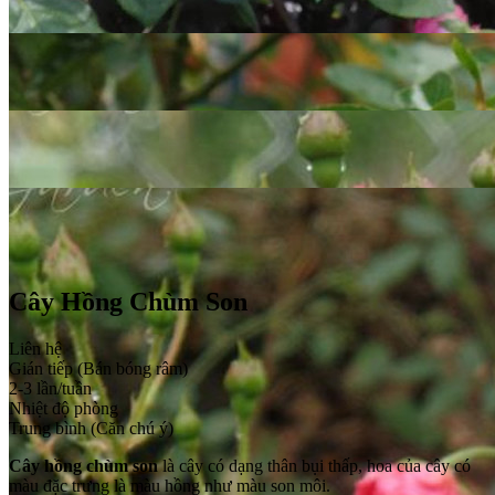
Cây Hồng Chùm Son
Liên hệ
Gián tiếp (Bán bóng râm)
2-3 lần/tuần
Nhiệt độ phòng
Trung bình (Căn chú ý)
Cây hồng chùm son
là cây có dạng thân bụi thấp, hoa của cây có
màu đặc trưng là màu hồng như màu son môi.