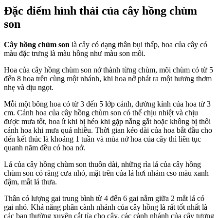
Đặc điểm hình thái của cây hồng chùm
son
Cây hồng chùm son
là cây có dạng thân bụi thấp, hoa của cây có
màu đặc trưng là màu hồng như màu son môi.
Hoa của cây hồng chùm son nở thành từng chùm, mõi chùm có từ 5
đến 8 hoa trên cùng một nhánh, khi hoa nở phát ra một hương thơm
nhẹ và dịu ngọt.
Mỗi một bông hoa có từ 3 đến 5 lớp cánh, đường kính của hoa từ 3
cm. Cánh hoa của cây hồng chùm son có thể chịu nhiệt và chịu
được mưa tốt, hoa ít khi bị héo khi gặp nắng gắt hoặc không bị thối
cánh hoa khi mưa quá nhiều. Thời gian kéo dài của hoa bắt đầu cho
đến kết thúc là khoảng 1 tuần và mùa nở hoa của cây thì liên tục
quanh năm đều có hoa nở.
Lá của cây hồng chùm son thuôn dài, những rìa lá của cây hồng
chùm son có răng cưa nhỏ, mặt trên của lá hơi nhám cso màu xanh
đậm, mắt lá thưa.
Thân có lượng gai trung bình từ 4 đến 6 gai nằm giữa 2 mắt lá có
gai nhỏ. Khả năng phân cành nhánh của cây hồng là rất tốt nhất là
các bạn thường xuyên cắt tỉa cho cây, các cành nhánh của cây tương