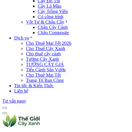
Cây Đô Thị
Cây Lá Màu
Cây Trồng Viền
Cỏ công trình
Vật Tư & Chậu Cây
Chậu Cây Cảnh
Chậu Composite
Dịch vụ
Cho Thuê Mai Tết 2026
Cho Thuê Cây Xanh
Cho thuê cây cảnh
Tường Cây Xanh
TƯỜNG CÂY GIẢ
Tiểu Cảnh Sân Vườn
Cho Thuê Mai Tết
Trang Trí Ban Công
Tin tức & Kiến Thức
Liên hệ
Tư vấn ngay