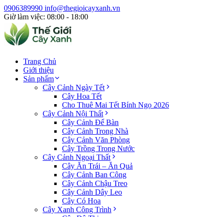
0906389990
info@thegioicayxanh.vn
Giờ làm việc: 08:00 - 18:00
Trang Chủ
Giới thiệu
Sản phẩm
Cây Cảnh Ngày Tết
Cây Hoa Tết
Cho Thuê Mai Tết Bính Ngọ 2026
Cây Cảnh Nội Thất
Cây Cảnh Để Bàn
Cây Cảnh Trong Nhà
Cây Cảnh Văn Phòng
Cây Trồng Trong Nước
Cây Cảnh Ngoại Thất
Cây Ăn Trái – Ăn Quả
Cây Cảnh Ban Công
Cây Cảnh Chậu Treo
Cây Cảnh Dây Leo
Cây Có Hoa
Cây Xanh Công Trình