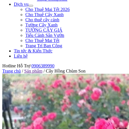
Dịch vụ
Cho Thuê Mai Tết 2026
Cho Thuê Cây Xanh
Cho thuê cây cảnh
Tường Cây Xanh
TƯỜNG CÂY GIẢ
Tiểu Cảnh Sân Vườn
Cho Thuê Mai Tết
Trang Trí Ban Công
Tin tức & Kiến Thức
Liên hệ
Hotline Hỗ Trợ
0906389990
Trang chủ
/
Sản phẩm
/
Cây Hồng Chùm Son