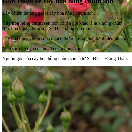
Giới thiệu về cây hoa hồng chùm son
Cây có tên thường gọi là cây hoa hồng chùm son.
Cây hoa hồng chùm son
còn có tên gọi khác là hoa hồng chùm
son, hoa hồng chùm son Sa Đéc, hồng son môi.
Cây hoa hồng chùm son có kích thước trung bình từ 50 đến 60 cm.
Màu sắc chủ đạo của hoa là màu hồng son.
Nguồn gốc của cây hoa hồng chùm son là từ Sa Đéc – Đồng Tháp.