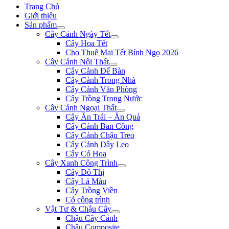
Trang Chủ
Giới thiệu
Sản phẩm
Cây Cảnh Ngày Tết
Cây Hoa Tết
Cho Thuê Mai Tết Bính Ngọ 2026
Cây Cảnh Nội Thất
Cây Cảnh Để Bàn
Cây Cảnh Trong Nhà
Cây Cảnh Văn Phòng
Cây Trồng Trong Nước
Cây Cảnh Ngoại Thất
Cây Ăn Trái – Ăn Quả
Cây Cảnh Ban Công
Cây Cảnh Chậu Treo
Cây Cảnh Dây Leo
Cây Có Hoa
Cây Xanh Công Trình
Cây Đô Thị
Cây Lá Màu
Cây Trồng Viền
Cỏ công trình
Vật Tư & Chậu Cây
Chậu Cây Cảnh
Chậu Composite