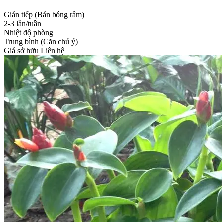
Gián tiếp (Bán bóng râm)
2-3 lần/tuần
Nhiệt độ phòng
Trung bình (Căn chú ý)
Giá sở hữu
Liên hệ