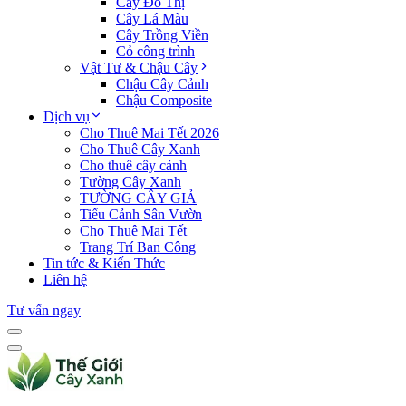
Cây Đô Thị
Cây Lá Màu
Cây Trồng Viền
Cỏ công trình
Vật Tư & Chậu Cây
Chậu Cây Cảnh
Chậu Composite
Dịch vụ
Cho Thuê Mai Tết 2026
Cho Thuê Cây Xanh
Cho thuê cây cảnh
Tường Cây Xanh
TƯỜNG CÂY GIẢ
Tiểu Cảnh Sân Vườn
Cho Thuê Mai Tết
Trang Trí Ban Công
Tin tức & Kiến Thức
Liên hệ
Tư vấn ngay