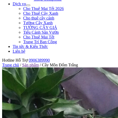
Dịch vụ
Cho Thuê Mai Tết 2026
Cho Thuê Cây Xanh
Cho thuê cây cảnh
Tường Cây Xanh
TƯỜNG CÂY GIẢ
Tiểu Cảnh Sân Vườn
Cho Thuê Mai Tết
Trang Trí Ban Công
Tin tức & Kiến Thức
Liên hệ
Hotline Hỗ Trợ
0906389990
Trang chủ
/
Sản phẩm
/
Cây Môn Đốm Trắng