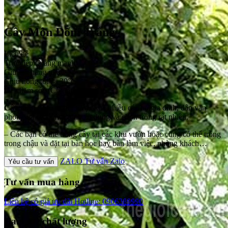
Cây Môn Đốm Trắng
Liên hệ
Trực tiếp (Nắng mạnh)
Giữ ẩm hàng ngày
Chịu nóng tốt (> 30°C)
Dễ chăm sóc (Cho người mới)
Cây môn đốm trắng
được khá nhiều các hộ gia đình, dân văn
phòng và kể cả hoc sinh sử dụng và chọn trồng rất nhiều.
– Các bạn có thể trồng cây tại các khu vườn hoặc cũng có thể trồng
trong chậu và đặt tại bàn học hay bàn làm việc, phòng khách…
ZALO
Tư vấn Zalo
Yêu cầu tư vấn
Tư vấn mua hàng
Liên hệ có giá ưu đãi
Hotline: 0906389990
Cam kết chất lượng