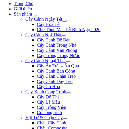
Trang Chủ
Giới thiệu
Sản phẩm
Cây Cảnh Ngày Tết
Cây Hoa Tết
Cho Thuê Mai Tết Bính Ngọ 2026
Cây Cảnh Nội Thất
Cây Cảnh Để Bàn
Cây Cảnh Trong Nhà
Cây Cảnh Văn Phòng
Cây Trồng Trong Nước
Cây Cảnh Ngoại Thất
Cây Ăn Trái – Ăn Quả
Cây Cảnh Ban Công
Cây Cảnh Chậu Treo
Cây Cảnh Dây Leo
Cây Có Hoa
Cây Xanh Công Trình
Cây Đô Thị
Cây Lá Màu
Cây Trồng Viền
Cỏ công trình
Vật Tư & Chậu Cây
Chậu Cây Cảnh
Chậu Composite