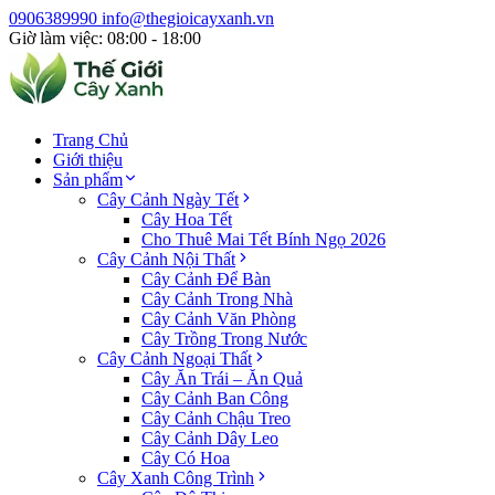
0906389990
info@thegioicayxanh.vn
Giờ làm việc: 08:00 - 18:00
Trang Chủ
Giới thiệu
Sản phẩm
Cây Cảnh Ngày Tết
Cây Hoa Tết
Cho Thuê Mai Tết Bính Ngọ 2026
Cây Cảnh Nội Thất
Cây Cảnh Để Bàn
Cây Cảnh Trong Nhà
Cây Cảnh Văn Phòng
Cây Trồng Trong Nước
Cây Cảnh Ngoại Thất
Cây Ăn Trái – Ăn Quả
Cây Cảnh Ban Công
Cây Cảnh Chậu Treo
Cây Cảnh Dây Leo
Cây Có Hoa
Cây Xanh Công Trình