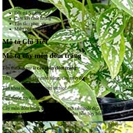
Giao nhanh 24h-72h
Đổi trả 5 ngày
Cam kết chất lượng
Tận tâm phục vụ
Miễn phí giao HCM
Mô tả Chi Tiết
Mô tả cây môn đốm trắng
Tên thường gọi là
cây môn đốm trắng
Tên gọi khác là cây môn trắng, cây môn đốm
Tên khoa học là Caladium bicolor
Cây thuộc họ Araceate
Cây môn đốm trắng được biết đến với vẻ ngoài đẹp nhẹ nhàng,
trang nhã thích hợp cho những ai có tâm hồn bay bổng.