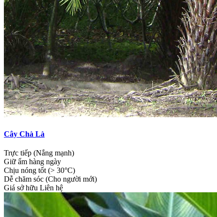
Cây Chà Là
Trực tiếp (Nắng mạnh)
Giữ ẩm hàng ngày
Chịu nóng tốt (> 30°C)
Dễ chăm sóc (Cho người mới)
Giá sở hữu
Liên hệ