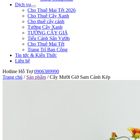
Dịch vụ
Cho Thuê Mai Tết 2026
Cho Thuê Cây Xanh
Cho thuê cây cảnh
Tường Cây Xanh
TƯỜNG CÂY GIẢ
Tiểu Cảnh Sân Vườn
Cho Thuê Mai Tết
Trang Trí Ban Công
Tin tức & Kiến Thức
Liên hệ
Hotline Hỗ Trợ
0906389990
Trang chủ
/
Sản phẩm
/
Cây Mười Giờ Sam Cánh Kép