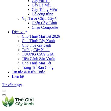
Cây Đô Thị
Cây Lá Màu
Cây Trồng Viền
Cỏ công trình
Vật Tư & Chậu Cây
Chậu Cây Cảnh
Chậu Composite
Dịch vụ
Cho Thuê Mai Tết 2026
Cho Thuê Cây Xanh
Cho thuê cây cảnh
Tường Cây Xanh
TƯỜNG CÂY GIẢ
Tiểu Cảnh Sân Vườn
Cho Thuê Mai Tết
Trang Trí Ban Công
Tin tức & Kiến Thức
Liên hệ
Tư vấn ngay