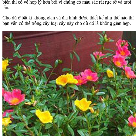
biến thì có vẻ hợp lý hơn bởi vì chúng có màu sắc rất rực rỡ và tươi
tắn.
Cho dù ở bất kì không gian và địa hình được thiết kế như thế nào thì
bạn vẫn có thể trồng cây loại cây này cho dù đó là không gian hẹp.