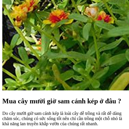
Mua cây mười giờ sam cánh kép ở đâu ?
Do cây mười giờ sam cánh kép là loài cây dễ trồng và rất dễ dàng
chăm sóc, chúng có sức sống tốt nên chỉ cần trồng một chỗ nhỏ là
khả năng lan truyền khắp vườn của chúng rất nhanh.