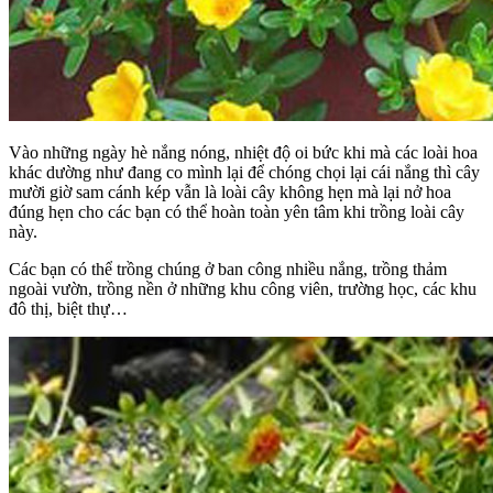
Vào những ngày hè nắng nóng, nhiệt độ oi bức khi mà các loài hoa
khác dường như đang co mình lại để chóng chọi lại cái nắng thì cây
mười giờ sam cánh kép vẫn là loài cây không hẹn mà lại nở hoa
đúng hẹn cho các bạn có thể hoàn toàn yên tâm khi trồng loài cây
này.
Các bạn có thể trồng chúng ở ban công nhiều nắng, trồng thảm
ngoài vườn, trồng nền ở những khu công viên, trường học, các khu
đô thị, biệt thự…