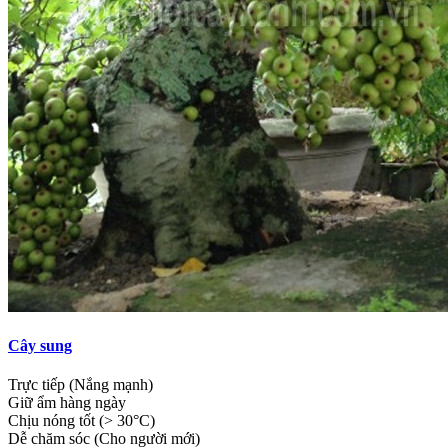
Cây sung
Trực tiếp (Nắng mạnh)
Giữ ẩm hàng ngày
Chịu nóng tốt (> 30°C)
Dễ chăm sóc (Cho người mới)