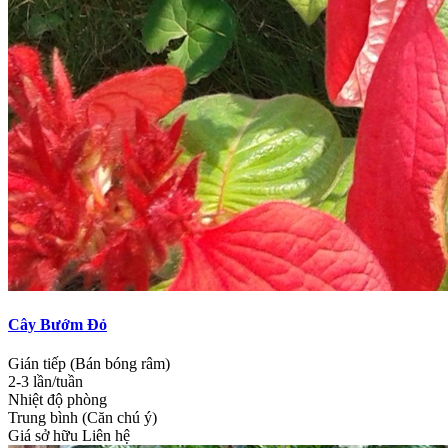
Cây Bướm Đỏ
Gián tiếp (Bán bóng râm)
2-3 lần/tuần
Nhiệt độ phòng
Trung bình (Căn chú ý)
Giá sở hữu
Liên hệ