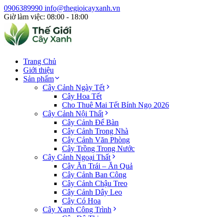
0906389990
info@thegioicayxanh.vn
Giờ làm việc: 08:00 - 18:00
Trang Chủ
Giới thiệu
Sản phẩm
Cây Cảnh Ngày Tết
Cây Hoa Tết
Cho Thuê Mai Tết Bính Ngọ 2026
Cây Cảnh Nội Thất
Cây Cảnh Để Bàn
Cây Cảnh Trong Nhà
Cây Cảnh Văn Phòng
Cây Trồng Trong Nước
Cây Cảnh Ngoại Thất
Cây Ăn Trái – Ăn Quả
Cây Cảnh Ban Công
Cây Cảnh Chậu Treo
Cây Cảnh Dây Leo
Cây Có Hoa
Cây Xanh Công Trình