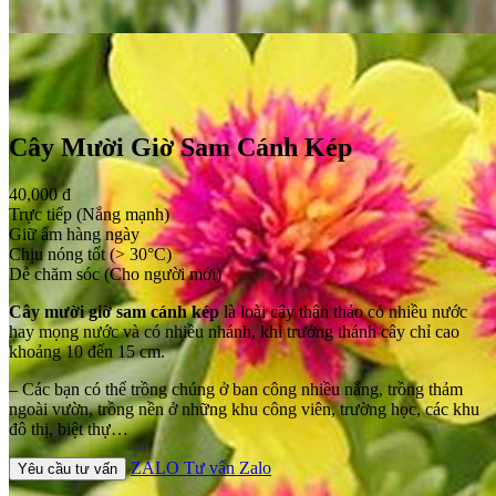
Cây Mười Giờ Sam Cánh Kép
40,000 đ
Trực tiếp (Nắng mạnh)
Giữ ẩm hàng ngày
Chịu nóng tốt (> 30°C)
Dễ chăm sóc (Cho người mới)
Cây mười giờ sam cánh kép
là loài cây thân thảo có nhiều nước
hay mọng nước và có nhiều nhánh, khi trưởng thánh cây chỉ cao
khoảng 10 đến 15 cm.
– Các bạn có thể trồng chúng ở ban công nhiều nắng, trồng thảm
ngoài vườn, trồng nền ở những khu công viên, trường học, các khu
đô thị, biệt thự…
ZALO
Tư vấn Zalo
Yêu cầu tư vấn