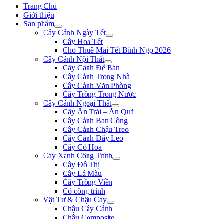
Trang Chủ
Giới thiệu
Sản phẩm
Cây Cảnh Ngày Tết
Cây Hoa Tết
Cho Thuê Mai Tết Bính Ngọ 2026
Cây Cảnh Nội Thất
Cây Cảnh Để Bàn
Cây Cảnh Trong Nhà
Cây Cảnh Văn Phòng
Cây Trồng Trong Nước
Cây Cảnh Ngoại Thất
Cây Ăn Trái – Ăn Quả
Cây Cảnh Ban Công
Cây Cảnh Chậu Treo
Cây Cảnh Dây Leo
Cây Có Hoa
Cây Xanh Công Trình
Cây Đô Thị
Cây Lá Màu
Cây Trồng Viền
Cỏ công trình
Vật Tư & Chậu Cây
Chậu Cây Cảnh
Chậu Composite