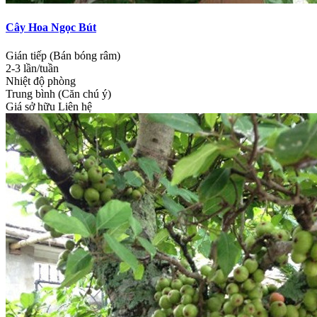
Cây Hoa Ngọc Bút
Gián tiếp (Bán bóng râm)
2-3 lần/tuần
Nhiệt độ phòng
Trung bình (Căn chú ý)
Giá sở hữu
Liên hệ