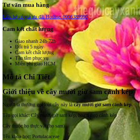
Tư vấn mua hàng
Liên hệ có giá ưu đãi
Hotline: 0906389990
Cam kết chất lượng
Giao nhanh 24h-72h
Đổi trả 5 ngày
Cam kết chất lượng
Tận tâm phục vụ
Miễn phí giao HCM
Mô tả Chi Tiết
Giới thiệu về cây mười giờ sam cánh kép
Người ta thường gọi loài cây này là
cây mười giờ sam cánh kép
.
Tên gọi khác: Cây mười giờ sam kép, hoa tí ngọ cánh kép
Cây thuộc họ thực vật (họ sam)
Tên khoa học: Portulacaceae