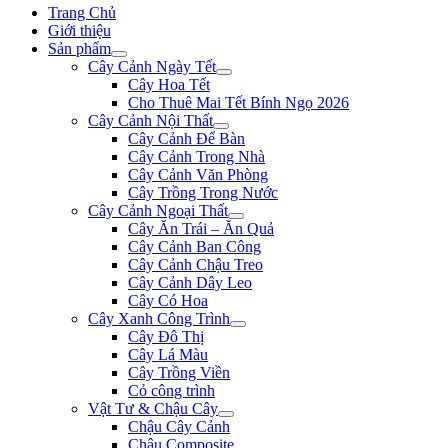
Trang Chủ
Giới thiệu
Sản phẩm
Cây Cảnh Ngày Tết
Cây Hoa Tết
Cho Thuê Mai Tết Bính Ngọ 2026
Cây Cảnh Nội Thất
Cây Cảnh Để Bàn
Cây Cảnh Trong Nhà
Cây Cảnh Văn Phòng
Cây Trồng Trong Nước
Cây Cảnh Ngoại Thất
Cây Ăn Trái – Ăn Quả
Cây Cảnh Ban Công
Cây Cảnh Chậu Treo
Cây Cảnh Dây Leo
Cây Có Hoa
Cây Xanh Công Trình
Cây Đô Thị
Cây Lá Màu
Cây Trồng Viền
Cỏ công trình
Vật Tư & Chậu Cây
Chậu Cây Cảnh
Chậu Composite