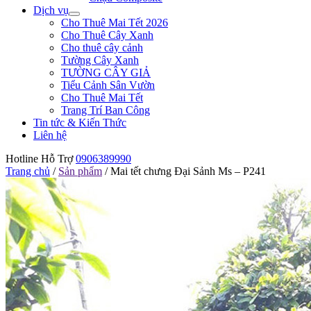
Dịch vụ
Cho Thuê Mai Tết 2026
Cho Thuê Cây Xanh
Cho thuê cây cảnh
Tường Cây Xanh
TƯỜNG CÂY GIẢ
Tiểu Cảnh Sân Vườn
Cho Thuê Mai Tết
Trang Trí Ban Công
Tin tức & Kiến Thức
Liên hệ
Hotline Hỗ Trợ
0906389990
Trang chủ
/
Sản phẩm
/
Mai tết chưng Đại Sảnh Ms – P241