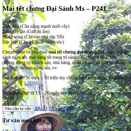
Mai tết chưng Đại Sảnh Ms – P241
Liên hệ
Trực tiếp (Cần nắng mạnh nuôi cây)
2-3 ngày/lần (Giữ đủ ẩm)
Nắng nóng (Chỉ vào nhà dịp Tết)
Đặc biệt (Cần kỹ thuật chăm sóc)
Chuyên bán và cho thuê
mai tết chưng đại sảnh p241
, mai chưng
sảnh ngày tết, mai vàng tết trang trí sảnh lớn..cho tòa nhà, văn
phòng, công ty, khách sạn, nhà hàng, quán cà phê tại tphcm, đồng
nai, bình dương, vũng tàu..vv
Giá thuê từ: 30 triệu – 50 triệu tùy chủng loại, kiểu dáng, kích thước
cây
Thời gian thuê từ 15 – 20 ngày tùy theo yêu cầu: trước tết, trong tết,
sau tết
ZALO
Tư vấn Zalo
Yêu cầu tư vấn
Tư vấn mua hàng