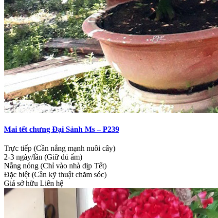
Mai tết chưng Đại Sảnh Ms – P239
Trực tiếp (Cần nắng mạnh nuôi cây)
2-3 ngày/lần (Giữ đủ ẩm)
Nắng nóng (Chỉ vào nhà dịp Tết)
Đặc biệt (Cần kỹ thuật chăm sóc)
Giá sở hữu
Liên hệ