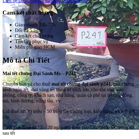
Liên hệ có giá ưu đãi
Hotline: 0906389990
Cam kết chất lượng
Giao nhanh 24h-72h
Đổi trả 5 ngày
Cam kết chất lượng
Tận tâm phục vụ
Miễn phí giao HCM
Mô tả Chi Tiết
Mai tết chưng Đại Sảnh Ms – P241
Chuyên bán và cho thuê
mai tết chưng đại sảnh p241
, mai chưng
sảnh ngày tết, mai vàng tết trang trí sảnh lớn..cho tòa nhà, văn
phòng, công ty, khách sạn, nhà hàng, quán cà phê tại tphcm, đồng
nai, bình dương, vũng tàu..vv
Giá thuê từ: 30 triệu – 50 triệu tùy chủng loại, kiểu dáng, kích thước
cây
Thời gian thuê từ 15 – 20 ngày tùy theo yêu cầu: trước tết, trong tết,
sau tết