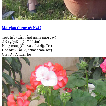
Mai giảo chưng tết N417
Trực tiếp (Cần nắng mạnh nuôi cây)
2-3 ngày/lần (Giữ đủ ẩm)
Nắng nóng (Chỉ vào nhà dịp Tết)
Đặc biệt (Cần kỹ thuật chăm sóc)
Giá sở hữu
Liên hệ