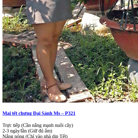
Mai tết chưng Đại Sảnh Ms – P321
Trực tiếp (Cần nắng mạnh nuôi cây)
2-3 ngày/lần (Giữ đủ ẩm)
Nắng nóng (Chỉ vào nhà dịp Tết)