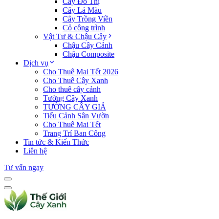
Cây Đô Thị
Cây Lá Màu
Cây Trồng Viền
Cỏ công trình
Vật Tư & Chậu Cây
Chậu Cây Cảnh
Chậu Composite
Dịch vụ
Cho Thuê Mai Tết 2026
Cho Thuê Cây Xanh
Cho thuê cây cảnh
Tường Cây Xanh
TƯỜNG CÂY GIẢ
Tiểu Cảnh Sân Vườn
Cho Thuê Mai Tết
Trang Trí Ban Công
Tin tức & Kiến Thức
Liên hệ
Tư vấn ngay