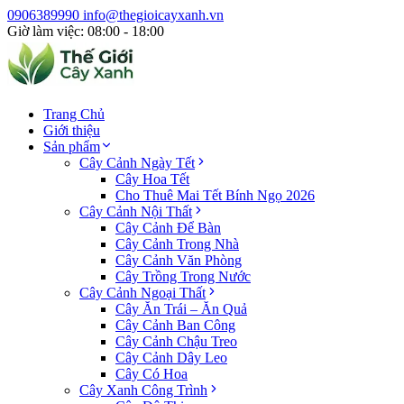
0906389990
info@thegioicayxanh.vn
Giờ làm việc: 08:00 - 18:00
Trang Chủ
Giới thiệu
Sản phẩm
Cây Cảnh Ngày Tết
Cây Hoa Tết
Cho Thuê Mai Tết Bính Ngọ 2026
Cây Cảnh Nội Thất
Cây Cảnh Để Bàn
Cây Cảnh Trong Nhà
Cây Cảnh Văn Phòng
Cây Trồng Trong Nước
Cây Cảnh Ngoại Thất
Cây Ăn Trái – Ăn Quả
Cây Cảnh Ban Công
Cây Cảnh Chậu Treo
Cây Cảnh Dây Leo
Cây Có Hoa
Cây Xanh Công Trình