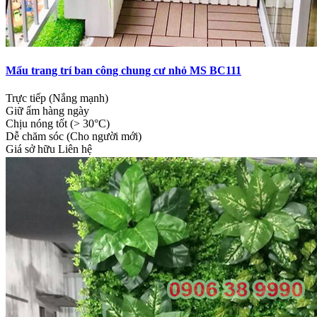
Mẩu trang trí ban công chung cư nhỏ MS BC111
Trực tiếp (Nắng mạnh)
Giữ ẩm hàng ngày
Chịu nóng tốt (> 30°C)
Dễ chăm sóc (Cho người mới)
Giá sở hữu
Liên hệ