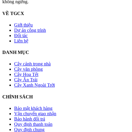
không ngừng.
VỀ TGCX
Giới thiệu
Dự án công trình
Đối tác
Liên hệ
DANH MỤC
Cây cảnh trong nhà
Cây văn phòng
Cây Hoa Tết
Cây Ăn Trái
Cây Xanh Ngoài Trời
CHÍNH SÁCH
Bảo mật khách hàng
Vận chuyển giao nhận
Bảo hành đổi trả
Quy định thanh toán
Quy định chung