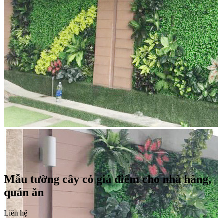
Mẫu tường cây cỏ giả điểm cho nhà hàng,
quán ăn
Liên hệ