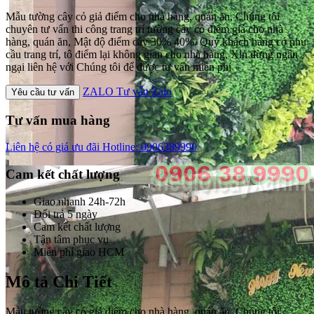
Mẫu tường cây cỏ giả điểm cho nhà hàng, quán ăn, Chúng tôi
chuyên tư vấn thi công trang trí tường cây cỏ điểm giả cho nhà
hàng, quán ăn, Mật độ điểm cây 30% 40%. Quý khách hàng có nhu
cầu trang trí, tô điểm lại không gian cho nhà hàng, Xin đừng ngần
ngại liên hệ với Chúng tôi để được tư vấn miễn phí
ZALO
Tư vấn Zalo
Yêu cầu tư vấn
Tư vấn mua hàng
Liên hệ có giá ưu đãi
Hotline: 0906389990
Cam kết chất lượng
Giao nhanh 24h-72h
Đổi trả 5 ngày
Cam kết chất lượng
Tận tâm phục vụ
Miễn phí giao HCM
Mô tả Chi Tiết
Mẫu tường cây cỏ giả điểm cho nhà hàng, quán ăn, Chúng tôi