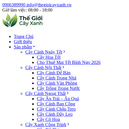
0906389990
info@thegioicayxanh.vn
Giờ làm việc: 08:00 - 18:00
Trang Chủ
Giới thiệu
Sản phẩm
Cây Cảnh Ngày Tết
Cây Hoa Tết
Cho Thuê Mai Tết Bính Ngọ 2026
Cây Cảnh Nội Thất
Cây Cảnh Để Bàn
Cây Cảnh Trong Nhà
Cây Cảnh Văn Phòng
Cây Trồng Trong Nước
Cây Cảnh Ngoại Thất
Cây Ăn Trái – Ăn Quả
Cây Cảnh Ban Công
Cây Cảnh Chậu Treo
Cây Cảnh Dây Leo
Cây Có Hoa
Cây Xanh Công Trình