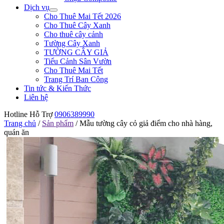
Dịch vụ
Cho Thuê Mai Tết 2026
Cho Thuê Cây Xanh
Cho thuê cây cảnh
Tường Cây Xanh
TƯỜNG CÂY GIẢ
Tiểu Cảnh Sân Vườn
Cho Thuê Mai Tết
Trang Trí Ban Công
Tin tức & Kiến Thức
Liên hệ
Hotline Hỗ Trợ
0906389990
Trang chủ
/
Sản phẩm
/
Mẫu tường cây cỏ giả điểm cho nhà hàng,
quán ăn