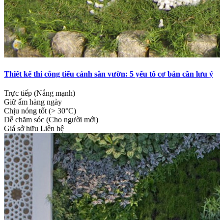
Thiết kế thi công tiểu cảnh sân vườn: 5 yếu tố cơ bản cần lưu ý
Trực tiếp (Nắng mạnh)
Giữ ẩm hàng ngày
Chịu nóng tốt (> 30°C)
Dễ chăm sóc (Cho người mới)
Giá sở hữu
Liên hệ