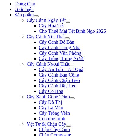
Trang Chủ
Giới thiệu
Sản phẩm
Cây Cảnh Ngày Tết
Cây Hoa Tết
Cho Thuê Mai Tết Bính Ngọ 2026
Cây Cảnh Nội Thất
Cây Cảnh Để Bàn
Cây Cảnh Trong Nhà
Cây Cảnh Văn Phòng
Cây Trồng Trong Nước
Cây Cảnh Ngoại Thất
Cây Ăn Trái – Ăn Quả
Cây Cảnh Ban Công
Cây Cảnh Chậu Treo
Cây Cảnh Dây Leo
Cây Có Hoa
Cây Xanh Công Trình
Cây Đô Thị
Cây Lá Màu
Cây Trồng Viền
Cỏ công trình
Vật Tư & Chậu Cây
Chậu Cây Cảnh
Chậu Composite