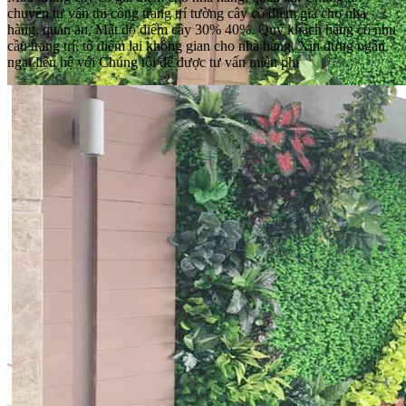
chuyên tư vấn thi công trang trí tường cây cỏ điểm giả cho nhà
hàng, quán ăn, Mật độ điểm cây 30% 40%. Quý khách hàng có nhu
cầu trang trí, tô điểm lại không gian cho nhà hàng, Xin đừng ngần
ngại liên hệ với Chúng tôi để được tư vấn miễn phí