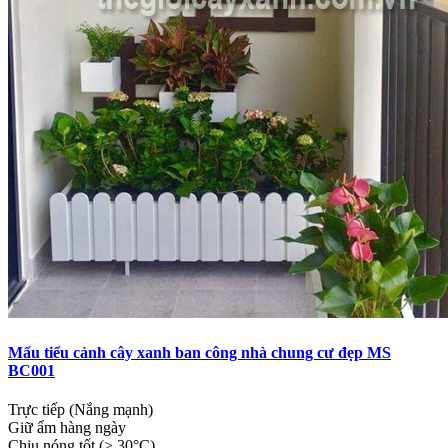
Mẩu tiểu cảnh cây xanh ban công nhà chung cư đẹp MS
BC001
Trực tiếp (Nắng mạnh)
Giữ ẩm hàng ngày
Chịu nóng tốt (> 30°C)