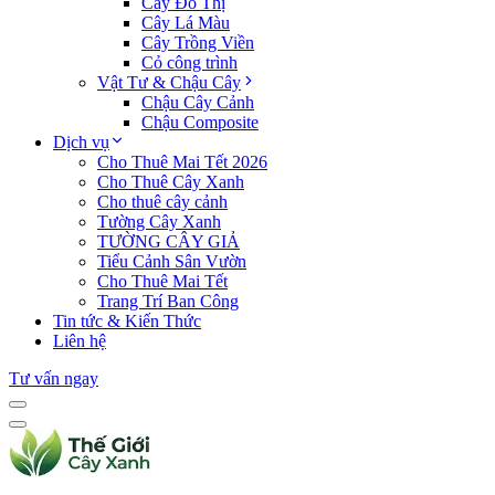
Cây Đô Thị
Cây Lá Màu
Cây Trồng Viền
Cỏ công trình
Vật Tư & Chậu Cây
Chậu Cây Cảnh
Chậu Composite
Dịch vụ
Cho Thuê Mai Tết 2026
Cho Thuê Cây Xanh
Cho thuê cây cảnh
Tường Cây Xanh
TƯỜNG CÂY GIẢ
Tiểu Cảnh Sân Vườn
Cho Thuê Mai Tết
Trang Trí Ban Công
Tin tức & Kiến Thức
Liên hệ
Tư vấn ngay