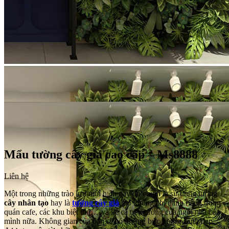
Mẩu tường cây giả cao cấp – Ms8888
Liên hệ
Một trong những trào lưu mới hiện nay đó chính là sử dụng tường
cây nhân tạo
hay là
tường cây giả
, nó không chỉ dành riêng trong
quán cafe, các khu biệt thự,…và kể cả trên tường của ngôi nhà của
mình nữa. Không gian của bạn sẽ có những bức tường xanh đẹp