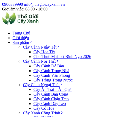
0906389990
info@thegioicayxanh.vn
Giờ làm việc: 08:00 - 18:00
Trang Chủ
Giới thiệu
Sản phẩm
Cây Cảnh Ngày Tết
Cây Hoa Tết
Cho Thuê Mai Tết Bính Ngọ 2026
Cây Cảnh Nội Thất
Cây Cảnh Để Bàn
Cây Cảnh Trong Nhà
Cây Cảnh Văn Phòng
Cây Trồng Trong Nước
Cây Cảnh Ngoại Thất
Cây Ăn Trái – Ăn Quả
Cây Cảnh Ban Công
Cây Cảnh Chậu Treo
Cây Cảnh Dây Leo
Cây Có Hoa
Cây Xanh Công Trình