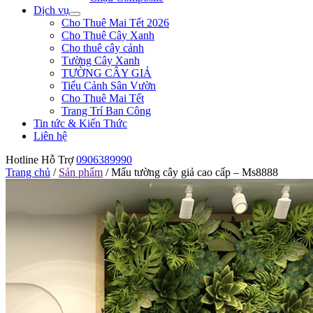
Dịch vụ
Cho Thuê Mai Tết 2026
Cho Thuê Cây Xanh
Cho thuê cây cảnh
Tường Cây Xanh
TƯỜNG CÂY GIẢ
Tiểu Cảnh Sân Vườn
Cho Thuê Mai Tết
Trang Trí Ban Công
Tin tức & Kiến Thức
Liên hệ
Hotline Hỗ Trợ
0906389990
Trang chủ
/
Sản phẩm
/
Mẩu tường cây giả cao cấp – Ms8888