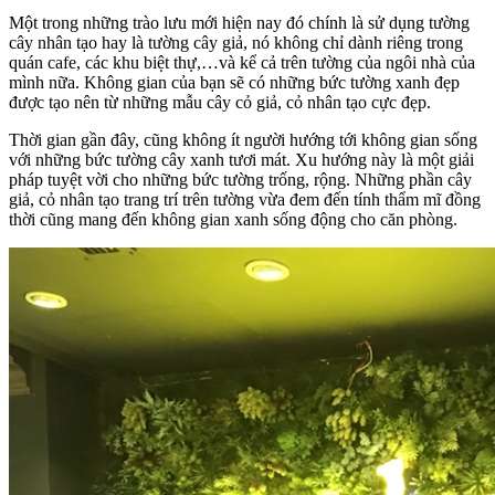
Một trong những trào lưu mới hiện nay đó chính là sử dụng tường
cây nhân tạo hay là tường cây giả, nó không chỉ dành riêng trong
quán cafe, các khu biệt thự,…và kể cả trên tường của ngôi nhà của
mình nữa. Không gian của bạn sẽ có những bức tường xanh đẹp
được tạo nên từ những mẫu cây cỏ giả, cỏ nhân tạo cực đẹp.
Thời gian gần đây, cũng không ít người hướng tới không gian sống
với những bức tường cây xanh tươi mát. Xu hướng này là một giải
pháp tuyệt vời cho những bức tường trống, rộng. Những phần cây
giả, cỏ nhân tạo trang trí trên tường vừa đem đến tính thẩm mĩ đồng
thời cũng mang đến không gian xanh sống động cho căn phòng.