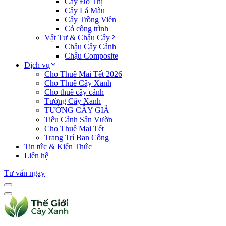
Cây Đô Thị
Cây Lá Màu
Cây Trồng Viền
Cỏ công trình
Vật Tư & Chậu Cây
Chậu Cây Cảnh
Chậu Composite
Dịch vụ
Cho Thuê Mai Tết 2026
Cho Thuê Cây Xanh
Cho thuê cây cảnh
Tường Cây Xanh
TƯỜNG CÂY GIẢ
Tiểu Cảnh Sân Vườn
Cho Thuê Mai Tết
Trang Trí Ban Công
Tin tức & Kiến Thức
Liên hệ
Tư vấn ngay