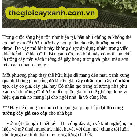
Trong cuộc sống bận rộn như hiện tại, hầu như chúng ta không thể
có thời gian để tưới nước hay bón phân cho cây thường xuyên
được. Do vậy mô hình này không được áp dụng nhiều trong việc
thiết kế nhà ở hiện đại. Bên cạnh đó, mô hình này có một hạn chế
là trồng cây trên vách tường dễ gây hỏng tường và phai màu sơn
một cách nhanh chóng.
Một phương pháp thay thế hữu hiệu để mang đến màu xanh xung
quanh không gian sống đó là cây giả,
cây nhân tạo
, cây
cỏ nhân
tạo
. cây cỏ giả, cây giả, hay Cỏ nhân tạo trang trí tường nhà phủ
xanh vách tường đã được nhiều quốc gia trên thế giới áp dụng vì
hiệu quả mà nó mang lại cho ngôi nhà là vô cùng lớn.
***Hãy để chúng tôi chọn cho bạn giải pháp Lắp đặt
thi công
tường cây giả cao cấp
cho nhà bạn
– Với một đội ngũ Thiết kế – Thi công dày dặn về kinh nghiệm, am
hiểu về mỹ thuật trang trí, nhiệt huyết với đam mê, chúng tôi luôn
chú trọng cao tính thẩm mỹ trong từng chi tiết.