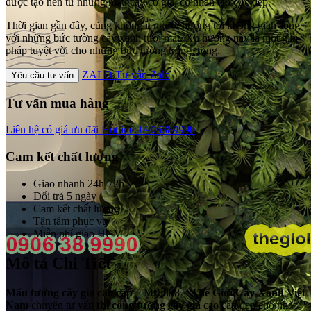
được tạo nên từ những mẫu cây cỏ giả, cỏ nhân tạo cực đẹp.
Thời gian gần đây, cũng không ít người hướng tới không gian sống
với những bức tường cây xanh tươi mát. Xu hướng này là một giải
pháp tuyệt vời cho những bức tường trống, rộng.
ZALO
Tư vấn Zalo
Yêu cầu tư vấn
Tư vấn mua hàng
Liên hệ có giá ưu đãi
Hotline: 0906389990
Cam kết chất lượng
Giao nhanh 24h-72h
Đổi trả 5 ngày
Cam kết chất lượng
Tận tâm phục vụ
Miễn phí giao HCM
Mô tả Chi Tiết
Mẩu tường cây giả cao cấp
– Ms8888 –
Thế Giới Cây Xanh Việt
Nam
chuyên tư vấn
thi công tường cây giả
cao cấp đẹp cho nhà