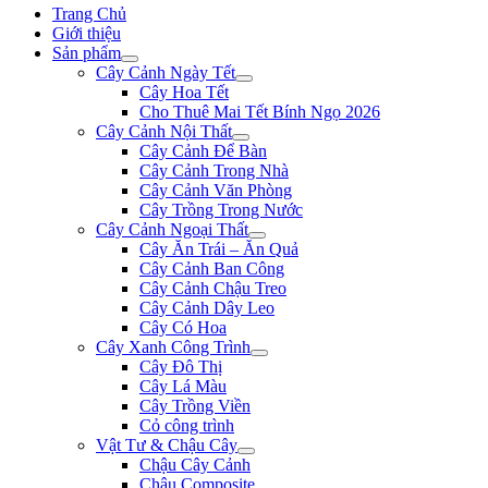
Trang Chủ
Giới thiệu
Sản phẩm
Cây Cảnh Ngày Tết
Cây Hoa Tết
Cho Thuê Mai Tết Bính Ngọ 2026
Cây Cảnh Nội Thất
Cây Cảnh Để Bàn
Cây Cảnh Trong Nhà
Cây Cảnh Văn Phòng
Cây Trồng Trong Nước
Cây Cảnh Ngoại Thất
Cây Ăn Trái – Ăn Quả
Cây Cảnh Ban Công
Cây Cảnh Chậu Treo
Cây Cảnh Dây Leo
Cây Có Hoa
Cây Xanh Công Trình
Cây Đô Thị
Cây Lá Màu
Cây Trồng Viền
Cỏ công trình
Vật Tư & Chậu Cây
Chậu Cây Cảnh
Chậu Composite