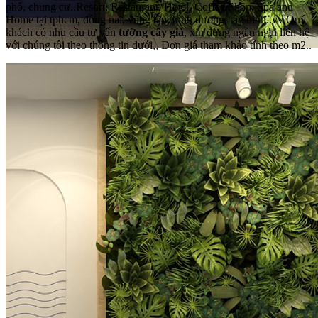
phố, chung cư..Resort, Restaurant, Hotel, Coffee Shop, Spa and
Home tại tphcm, đồng nai, vũng tàu, bình dương, tây ninh..vv Quý
khách có nhu cầu tư vấn
tường cây giả
, xin đừng ngần ngại liên hệ
với chúng tôi theo thông tin dưới,, Đơn giá tham khảo tính theo m2..