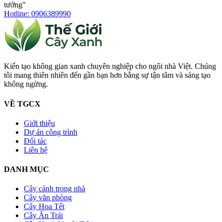
tưởng"
Hotline: 0906389990
Kiến tạo không gian xanh chuyên nghiệp cho ngôi nhà Việt. Chúng
tôi mang thiên nhiên đến gần bạn hơn bằng sự tận tâm và sáng tạo
không ngừng.
VỀ TGCX
Giới thiệu
Dự án công trình
Đối tác
Liên hệ
DANH MỤC
Cây cảnh trong nhà
Cây văn phòng
Cây Hoa Tết
Cây Ăn Trái