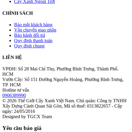
Cây Xanh Ngoài Trời
CHÍNH SÁCH
Bảo mật khách hàng
Vận chuyển giao nhận
Bảo hành đổi trả
Quy định thanh toán
Quy định chung
LIÊN HỆ
VPĐH: Số 28 Mai Chí Thọ, Phường Bình Trưng, Thành Phố.
HCM
Vườn Cây: Số 151 Đường Nguyễn Hoàng, Phường Bình Trưng,
TP. HCM
Hotline tư vấn
0906389990
© 2026
Thế Giới Cây Xanh Việt Nam
. Chủ quản: Công ty TNHH
Xây Dựng Cảnh Quan Sài Gòn, Mã số thuế: 0313822657 - Cấp
ngày: 24/05/2016
Designed by
TGCX Team
Yêu cầu báo giá