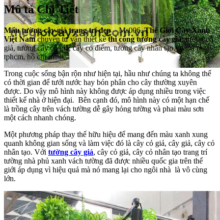
Mô tả Chi Tiết
Mẩu tường cây giả trang trí đẹp
– Ms006.
Thế Giới Cây Xanh
Việt Nam
chuyên tư vấn thiết kế
thi công tường cây giả
, tường cỏ
giả, tường cây cỏ giả, cây cỏ điểm, tường cây nhân tạo.vv giá rẻ tại
tphcm, hồ chí minh..
Trong cuộc sống bận rộn như hiện tại, hầu như chúng ta không thể
có thời gian để tưới nước hay bón phân cho cây thường xuyên
được. Do vậy mô hình này không được áp dụng nhiều trong việc
thiết kế nhà ở hiện đại. Bên cạnh đó, mô hình này có một hạn chế
là trồng cây trên vách tường dễ gây hỏng tường và phai màu sơn
một cách nhanh chóng.
Một phương pháp thay thế hữu hiệu để mang đến màu xanh xung
quanh không gian sống và làm việc đó là cây cỏ giả, cây giả, cây cỏ
nhân tạo. Với
tường cây giả
, cây cỏ giả, cây cỏ nhân tạo trang trí
tường nhà phủ xanh vách tường đã được nhiều quốc gia trên thế
giới áp dụng vì hiệu quả mà nó mang lại cho ngôi nhà là vô cùng
lớn.