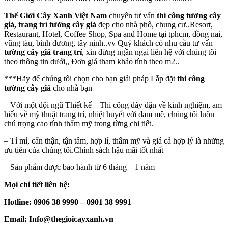
Thế Giới Cây Xanh Việt Nam
chuyên tư vấn
thi công tường cây
giả, trang trí tường cây giả
đẹp cho nhà phố, chung cư..Resort,
Restaurant, Hotel, Coffee Shop, Spa and Home tại tphcm, đồng nai,
vũng tàu, bình dương, tây ninh..vv Quý khách có nhu cầu tư vấn
tường cây giả trang trí
, xin đừng ngần ngại liên hệ với chúng tôi
theo thông tin dưới,, Đơn giá tham khảo tính theo m2..
***Hãy để chúng tôi chọn cho bạn giải pháp Lắp đặt
thi công
tường cây giả
cho nhà bạn
– Với một đội ngũ Thiết kế – Thi công dày dặn về kinh nghiệm, am
hiểu về mỹ thuật trang trí, nhiệt huyết với đam mê, chúng tôi luôn
chú trọng cao tính thẩm mỹ trong từng chi tiết.
– Tỉ mỉ, cẩn thận, tận tâm, hợp lí, thẩm mỹ và giá cả hợp lý là những
ưu tiên của chúng tôi.Chính sách hậu mãi tốt nhất
– Sản phẩm được bảo hành từ 6 tháng – 1 năm
Mọi chi tiết liên hệ:
Hotline: 0906 38 9990 – 0901 38 9991
Email: Info@thegioicayxanh.vn