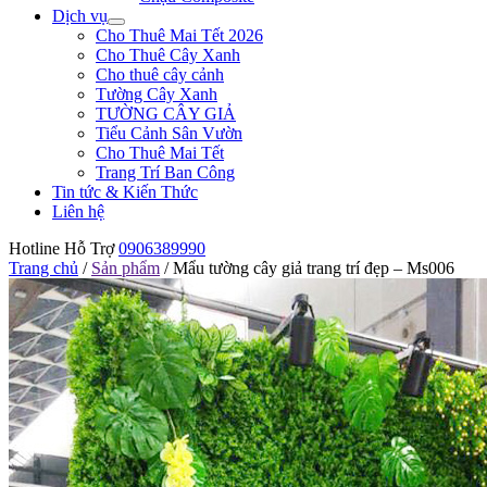
Dịch vụ
Cho Thuê Mai Tết 2026
Cho Thuê Cây Xanh
Cho thuê cây cảnh
Tường Cây Xanh
TƯỜNG CÂY GIẢ
Tiểu Cảnh Sân Vườn
Cho Thuê Mai Tết
Trang Trí Ban Công
Tin tức & Kiến Thức
Liên hệ
Hotline Hỗ Trợ
0906389990
Trang chủ
/
Sản phẩm
/
Mẩu tường cây giả trang trí đẹp – Ms006