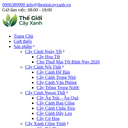
0906389990
info@thegioicayxanh.vn
Giờ làm việc: 08:00 - 18:00
Trang Chủ
Giới thiệu
Sản phẩm
Cây Cảnh Ngày Tết
Cây Hoa Tết
Cho Thuê Mai Tết Bính Ngọ 2026
Cây Cảnh Nội Thất
Cây Cảnh Để Bàn
Cây Cảnh Trong Nhà
Cây Cảnh Văn Phòng
Cây Trồng Trong Nước
Cây Cảnh Ngoại Thất
Cây Ăn Trái – Ăn Quả
Cây Cảnh Ban Công
Cây Cảnh Chậu Treo
Cây Cảnh Dây Leo
Cây Có Hoa
Cây Xanh Công Trình