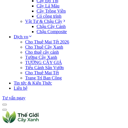
Cây Đô Thị
Cây Lá Màu
Cây Trồng Viền
Cỏ công trình
Vật Tư & Chậu Cây
Chậu Cây Cảnh
Chậu Composite
Dịch vụ
Cho Thuê Mai Tết 2026
Cho Thuê Cây Xanh
Cho thuê cây cảnh
Tường Cây Xanh
TƯỜNG CÂY GIẢ
Tiểu Cảnh Sân Vườn
Cho Thuê Mai Tết
Trang Trí Ban Công
Tin tức & Kiến Thức
Liên hệ
Tư vấn ngay