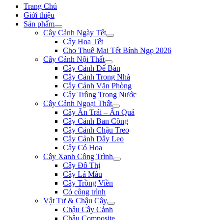
Trang Chủ
Giới thiệu
Sản phẩm
Cây Cảnh Ngày Tết
Cây Hoa Tết
Cho Thuê Mai Tết Bính Ngọ 2026
Cây Cảnh Nội Thất
Cây Cảnh Để Bàn
Cây Cảnh Trong Nhà
Cây Cảnh Văn Phòng
Cây Trồng Trong Nước
Cây Cảnh Ngoại Thất
Cây Ăn Trái – Ăn Quả
Cây Cảnh Ban Công
Cây Cảnh Chậu Treo
Cây Cảnh Dây Leo
Cây Có Hoa
Cây Xanh Công Trình
Cây Đô Thị
Cây Lá Màu
Cây Trồng Viền
Cỏ công trình
Vật Tư & Chậu Cây
Chậu Cây Cảnh
Chậu Composite