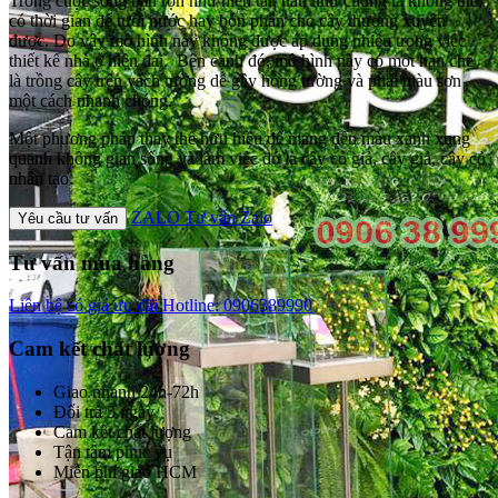
Trong cuộc sống bận rộn như hiện tại, hầu như chúng ta không thể
có thời gian để tưới nước hay bón phân cho cây thường xuyên
được. Do vậy mô hình này không được áp dụng nhiều trong việc
thiết kế nhà ở hiện đại. Bên cạnh đó, mô hình này có một hạn chế
là trồng cây trên vách tường dễ gây hỏng tường và phai màu sơn
một cách nhanh chóng.
Một phương pháp thay thế hữu hiệu để mang đến màu xanh xung
quanh không gian sống và làm việc đó là cây cỏ giả, cây giả, cây cỏ
nhân tạo.
ZALO
Tư vấn Zalo
Yêu cầu tư vấn
Tư vấn mua hàng
Liên hệ có giá ưu đãi
Hotline: 0906389990
Cam kết chất lượng
Giao nhanh 24h-72h
Đổi trả 5 ngày
Cam kết chất lượng
Tận tâm phục vụ
Miễn phí giao HCM