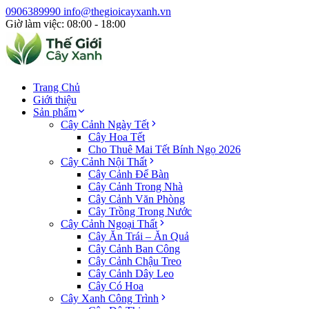
0906389990
info@thegioicayxanh.vn
Giờ làm việc: 08:00 - 18:00
Trang Chủ
Giới thiệu
Sản phẩm
Cây Cảnh Ngày Tết
Cây Hoa Tết
Cho Thuê Mai Tết Bính Ngọ 2026
Cây Cảnh Nội Thất
Cây Cảnh Để Bàn
Cây Cảnh Trong Nhà
Cây Cảnh Văn Phòng
Cây Trồng Trong Nước
Cây Cảnh Ngoại Thất
Cây Ăn Trái – Ăn Quả
Cây Cảnh Ban Công
Cây Cảnh Chậu Treo
Cây Cảnh Dây Leo
Cây Có Hoa
Cây Xanh Công Trình