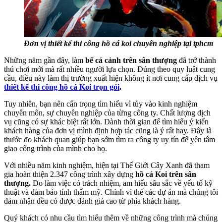
Đơn vị thiết kế thi công hồ cá koi chuyên nghiệp tại tphcm
Những năm gần đây, làm
bể cá cảnh trên sân thượng
đã trở thành
thú chơi mới mà rất nhiều người lựa chọn. Đúng theo quy luật cung
cầu, điều này làm thị trường xuất hiện không ít nơi cung cấp dịch vụ
thiết kế thi công hồ cá Koi trọn gói
.
Tuy nhiên, bạn nên cẩn trọng tìm hiểu vì tùy vào kinh nghiệm
chuyên môn, sự chuyên nghiệp của từng công ty. Chất lượng dịch
vụ cũng có sự khác biệt rất lớn. Dành thời gian để tìm hiểu ý kiến
khách hàng của đơn vị mình định hợp tác cũng là ý rất hay. Đây là
thước đo khách quan giúp bạn sớm tìm ra công ty uy tín để yên tâm
giao công trình của mình cho họ.
Với nhiều năm kinh nghiệm, hiện tại Thế Giới Cây Xanh đã tham
gia hoàn thiện 2.347 công trình xây dựng
hồ cá Koi trên sân
thượng.
Do làm việc có trách nhiệm, am hiểu sâu sắc về yếu tố kỹ
thuật và đảm bảo tính thẩm mỹ. Chính vì thế các dự án mà chúng tôi
đảm nhận đều có được đánh giá cao từ phía khách hàng.
Quý khách có nhu cầu tìm hiểu thêm về những công trình mà chúng