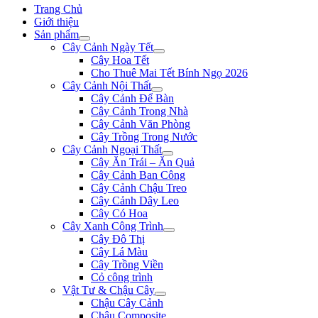
Trang Chủ
Giới thiệu
Sản phẩm
Cây Cảnh Ngày Tết
Cây Hoa Tết
Cho Thuê Mai Tết Bính Ngọ 2026
Cây Cảnh Nội Thất
Cây Cảnh Để Bàn
Cây Cảnh Trong Nhà
Cây Cảnh Văn Phòng
Cây Trồng Trong Nước
Cây Cảnh Ngoại Thất
Cây Ăn Trái – Ăn Quả
Cây Cảnh Ban Công
Cây Cảnh Chậu Treo
Cây Cảnh Dây Leo
Cây Có Hoa
Cây Xanh Công Trình
Cây Đô Thị
Cây Lá Màu
Cây Trồng Viền
Cỏ công trình
Vật Tư & Chậu Cây
Chậu Cây Cảnh
Chậu Composite