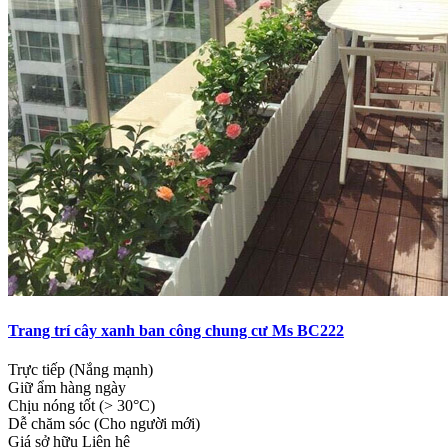
Trang trí cây xanh ban công chung cư Ms BC222
Trực tiếp (Nắng mạnh)
Giữ ẩm hàng ngày
Chịu nóng tốt (> 30°C)
Dễ chăm sóc (Cho người mới)
Giá sở hữu
Liên hệ