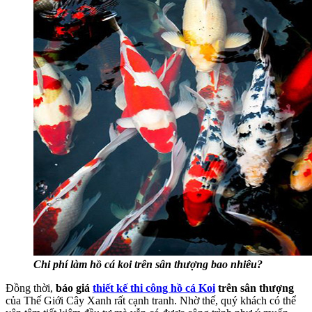
Chi phí làm hồ cá koi trên sân thượng bao nhiêu?
Đồng thời,
báo giá
thiết kế thi công hồ cá Koi
trên sân thượng
của Thế Giới Cây Xanh rất cạnh tranh. Nhờ thế, quý khách có thể