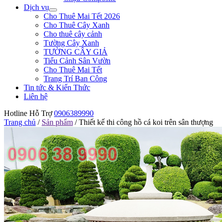
Dịch vụ
Cho Thuê Mai Tết 2026
Cho Thuê Cây Xanh
Cho thuê cây cảnh
Tường Cây Xanh
TƯỜNG CÂY GIẢ
Tiểu Cảnh Sân Vườn
Cho Thuê Mai Tết
Trang Trí Ban Công
Tin tức & Kiến Thức
Liên hệ
Hotline Hỗ Trợ
0906389990
Trang chủ
/
Sản phẩm
/
Thiết kế thi công hồ cá koi trên sân thượng