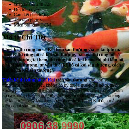
Giao nhanh 24h-72h
Đổi trả 5 ngày
Cam kết chất lượng
Tận tâm phục vụ
Miễn phí giao HCM
Mô tả Chi Tiết
Thiết kế thi công hồ cá Koi trên sân thượng giá rẻ tại tphcm,
công ty thi công hồ cá koi sân thượng, báo giá thi công hồ cá
koi sân thượng tại hcm, thi công hồ cá koi hcm, chi phí làm hồ
cá koi sân thượng, tư vấn thiết kế hồ cá koi sân thượng, cách
làm hồ cá koi sân thượng..
Thiết kế thi công hồ cá Koi
trên sân thượng
khó hơn so với công
trình dưới mắt đất. Nếu không có kỹ thuật, nước của hồ cá thấm
xuống phía dưới có thể ảnh hưởng đến sàn mái. Điều này vừa làm
hồ cá không chắc chắn, đồng thời gây ra một hệ lụy lớn cho tổng
thể kiến trúc. Vậy làm thế nào mới có được hồ cá Koi đẹp mắt và
kiên cố tại sân thượng?