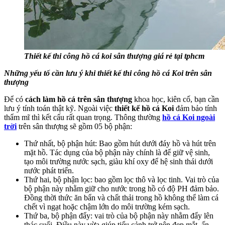
Thiết kế thi công hồ cá koi sân thượng giá rẻ tại tphcm
Những yếu tố cần lưu ý khi thiết kế thi công hồ cá Koi trên sân
thượng
Để có
cách làm hồ cá trên sân thượng
khoa học, kiên cố, bạn cần
lưu ý tính toán thật kỹ. Ngoài việc
thiết kế hồ cá Koi
đảm bảo tính
thẩm mĩ thì kết cấu rất quan trọng. Thông thường
hồ cá Koi ngoài
trời
trên sân thượng sẽ gồm 05 bộ phận:
Thứ nhất, bộ phận hút: Bao gồm hút dưới đáy hồ và hút trên
mặt hồ. Tác dụng của bộ phận này chính là để giữ vệ sinh,
tạo môi trường nước sạch, giàu khí oxy để hệ sinh thái dưới
nước phát triển.
Thứ hai, bộ phận lọc: bao gồm lọc thô và lọc tinh. Vai trò của
bộ phận này nhằm giữ cho nước trong hồ có độ PH đảm bảo.
Đồng thời thức ăn bẩn và chất thải trong hồ không thể làm cá
chết vì ngạt hoặc chậm lớn do môi trường kém sạch.
Thứ ba, bộ phận đẩy: vai trò của bộ phận này nhằm đẩy lên
thác suối. Điều này vừa giúp tiểu cảnh trở nên đẹp mắt, ấn