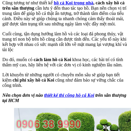
Cũng tương tư như thiết kế
hồ cá Koi trong nhà
, cách xây hồ cá
trên sân thượng
cần lưu ý đến thao tác tạo hồ. Bạn nên chọn vị trí
trung tâm để giúp hồ cá thật ấn tượng, trở thành tâm điểm của tiểu
cảnh. Điều này sẽ giúp chúng ta nhanh chóng cảm thấy thoải mái,
giữ được tâm trạng tốt sau những ngày làm việc đầy mệt mỏi.
Cuối cùng, tận dụng hướng làm hồ và các loại đá phong thủy, vật
trang trí non bộ trên hồ cũng cần được tính đến. Các yếu tố này khi
kết hợp với nhau có sức mạnh rất lớn về mặt mang lại vượng khí và
tài lộc
Do đó, muốn có
cách làm hồ cá Koi
khoa học, các bài trí có tính
thẩm mỹ cao, hãy liên hệ với các đơn vị có kinh nghiệm lâu năm.
Lời khuyên từ những người có chuyên môn sâu sẽ giúp bạn tiết
kiệm
chi phí xây hồ cá Koi
cũng như đảm bảo sự vững chắc của
công trình.
Nên chọn đơn vị nào
thiết kế thi công hồ cá Koi
trên sân thượng
tại HCM