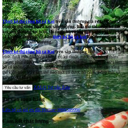
Liên hệ
Thiết kế thi công hồ cá Koi
trên sân thượng giá rẻ tại tphcm,
công ty thi công hồ cá koi sân thượng, báo giá thi công hồ cá
koi sân thượng tại hcm, thi công hồ cá koi hcm, chi phí làm hồ
cá koi sân thượng, tư vấn
thiết kế hồ cá koi
sân thượng, cách
làm hồ cá koi sân thượng..
Thiết kế thi công hồ cá Koi
trên sân thượng
khó hơn so với công
trình dưới mắt đất. Nếu không có kỹ thuật, nước của hồ cá thấm
xuống phía dưới có thể ảnh hưởng đến sàn mái. Điều này vừa làm
hồ cá không chắc chắn, đồng thời gây ra một hệ lụy lớn cho tổng
thể kiến trúc. Vậy làm thế nào mới có được hồ cá Koi đẹp mắt và
kiên cố tại sân thượng?
ZALO
Tư vấn Zalo
Yêu cầu tư vấn
Tư vấn mua hàng
Liên hệ có giá ưu đãi
Hotline: 0906389990
Cam kết chất lượng