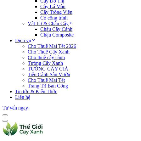
Cây Đô Thị
Cây Lá Màu
Cây Trồng Viền
Cỏ công trình
Vật Tư & Chậu Cây
Chậu Cây Cảnh
Chậu Composite
Dịch vụ
Cho Thuê Mai Tết 2026
Cho Thuê Cây Xanh
Cho thuê cây cảnh
Tường Cây Xanh
TƯỜNG CÂY GIẢ
Tiểu Cảnh Sân Vườn
Cho Thuê Mai Tết
Trang Trí Ban Công
Tin tức & Kiến Thức
Liên hệ
Tư vấn ngay