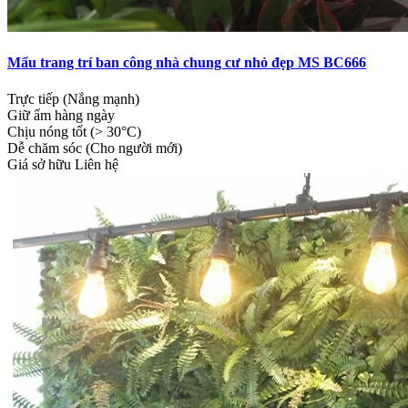
Mẩu trang trí ban công nhà chung cư nhỏ đẹp MS BC666
Trực tiếp (Nắng mạnh)
Giữ ẩm hàng ngày
Chịu nóng tốt (> 30°C)
Dễ chăm sóc (Cho người mới)
Giá sở hữu
Liên hệ