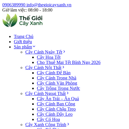
0906389990
info@thegioicayxanh.vn
Giờ làm việc: 08:00 - 18:00
Trang Chủ
Giới thiệu
Sản phẩm
Cây Cảnh Ngày Tết
Cây Hoa Tết
Cho Thuê Mai Tết Bính Ngọ 2026
Cây Cảnh Nội Thất
Cây Cảnh Để Bàn
Cây Cảnh Trong Nhà
Cây Cảnh Văn Phòng
Cây Trồng Trong Nước
Cây Cảnh Ngoại Thất
Cây Ăn Trái – Ăn Quả
Cây Cảnh Ban Công
Cây Cảnh Chậu Treo
Cây Cảnh Dây Leo
Cây Có Hoa
Cây Xanh Công Trình