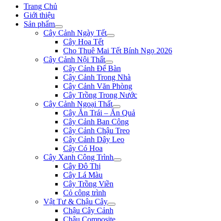
Trang Chủ
Giới thiệu
Sản phẩm
Cây Cảnh Ngày Tết
Cây Hoa Tết
Cho Thuê Mai Tết Bính Ngọ 2026
Cây Cảnh Nội Thất
Cây Cảnh Để Bàn
Cây Cảnh Trong Nhà
Cây Cảnh Văn Phòng
Cây Trồng Trong Nước
Cây Cảnh Ngoại Thất
Cây Ăn Trái – Ăn Quả
Cây Cảnh Ban Công
Cây Cảnh Chậu Treo
Cây Cảnh Dây Leo
Cây Có Hoa
Cây Xanh Công Trình
Cây Đô Thị
Cây Lá Màu
Cây Trồng Viền
Cỏ công trình
Vật Tư & Chậu Cây
Chậu Cây Cảnh
Chậu Composite