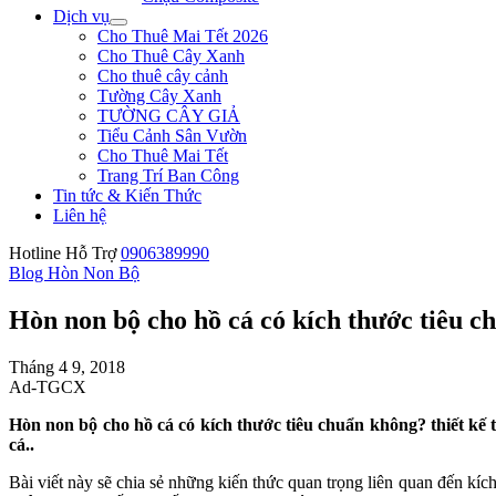
Dịch vụ
Cho Thuê Mai Tết 2026
Cho Thuê Cây Xanh
Cho thuê cây cảnh
Tường Cây Xanh
TƯỜNG CÂY GIẢ
Tiểu Cảnh Sân Vườn
Cho Thuê Mai Tết
Trang Trí Ban Công
Tin tức & Kiến Thức
Liên hệ
Hotline Hỗ Trợ
0906389990
Blog Hòn Non Bộ
Hòn non bộ cho hồ cá có kích thước tiêu 
Tháng 4 9, 2018
Ad-TGCX
Hòn non bộ cho hồ cá có kích thước tiêu chuẩn không? thiết kế t
cá..
Bài viết này sẽ chia sẻ những kiến thức quan trọng liên quan đến kíc