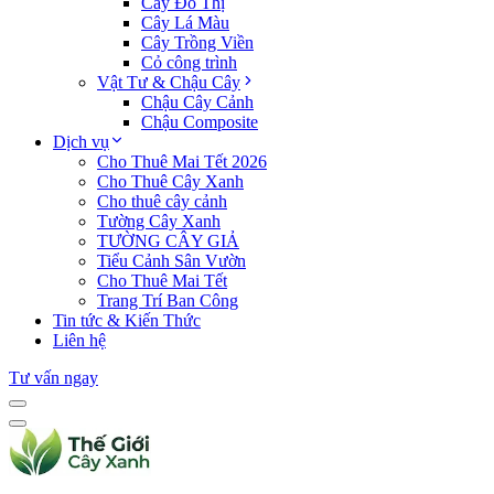
Cây Đô Thị
Cây Lá Màu
Cây Trồng Viền
Cỏ công trình
Vật Tư & Chậu Cây
Chậu Cây Cảnh
Chậu Composite
Dịch vụ
Cho Thuê Mai Tết 2026
Cho Thuê Cây Xanh
Cho thuê cây cảnh
Tường Cây Xanh
TƯỜNG CÂY GIẢ
Tiểu Cảnh Sân Vườn
Cho Thuê Mai Tết
Trang Trí Ban Công
Tin tức & Kiến Thức
Liên hệ
Tư vấn ngay