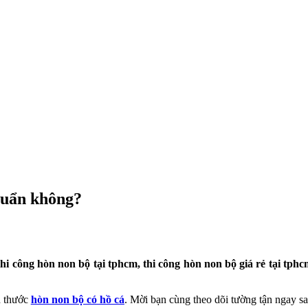
chuẩn không?
hi công hòn non bộ tại tphcm, thi công hòn non bộ giá rẻ tại tphcm
h thước
hòn non bộ có hồ cá
. Mời bạn cùng theo dõi tường tận ngay sa