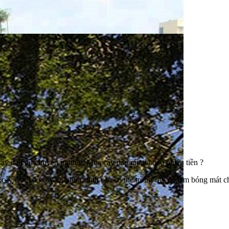
cây dầu rái chuyên nghiệp. Mua cây dầu rái giá bao nhiêu tiền ?
m cây cảnh do cây có phân cành cao có thể trồng cây để làm bóng mát c