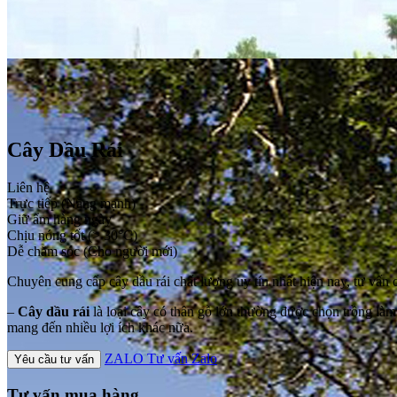
Cây Dầu Rái
Liên hệ
Trực tiếp (Nắng mạnh)
Giữ ẩm hàng ngày
Chịu nóng tốt (> 30°C)
Dễ chăm sóc (Cho người mới)
Chuyên cung cấp cây dầu rái chất lượng uy tín nhất hiện nay, tư vấn 
–
Cây dầu rái
là loại cây có thân gỗ lớn thường được chọn trồng là
mang đến nhiều lợi ích khác nữa.
ZALO
Tư vấn Zalo
Yêu cầu tư vấn
Tư vấn mua hàng