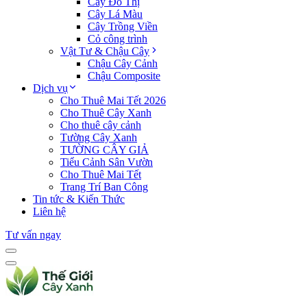
Cây Đô Thị
Cây Lá Màu
Cây Trồng Viền
Cỏ công trình
Vật Tư & Chậu Cây
Chậu Cây Cảnh
Chậu Composite
Dịch vụ
Cho Thuê Mai Tết 2026
Cho Thuê Cây Xanh
Cho thuê cây cảnh
Tường Cây Xanh
TƯỜNG CÂY GIẢ
Tiểu Cảnh Sân Vườn
Cho Thuê Mai Tết
Trang Trí Ban Công
Tin tức & Kiến Thức
Liên hệ
Tư vấn ngay