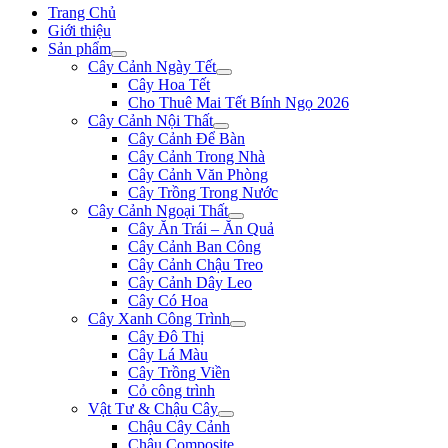
Trang Chủ
Giới thiệu
Sản phẩm
Cây Cảnh Ngày Tết
Cây Hoa Tết
Cho Thuê Mai Tết Bính Ngọ 2026
Cây Cảnh Nội Thất
Cây Cảnh Để Bàn
Cây Cảnh Trong Nhà
Cây Cảnh Văn Phòng
Cây Trồng Trong Nước
Cây Cảnh Ngoại Thất
Cây Ăn Trái – Ăn Quả
Cây Cảnh Ban Công
Cây Cảnh Chậu Treo
Cây Cảnh Dây Leo
Cây Có Hoa
Cây Xanh Công Trình
Cây Đô Thị
Cây Lá Màu
Cây Trồng Viền
Cỏ công trình
Vật Tư & Chậu Cây
Chậu Cây Cảnh
Chậu Composite