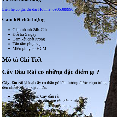
Liên hệ có giá ưu đãi
Hotline: 0906389990
Cam kết chất lượng
Giao nhanh 24h-72h
Đổi trả 5 ngày
Cam kết chất lượng
Tận tâm phục vụ
Miễn phí giao HCM
Mô tả Chi Tiết
Cây Dầu Rái có những đặc điểm gì ?
Cây dầu rái
là loại cây có thân gỗ lớn thường được chọn trồng làm 
đến nhiều lợi ích khác nữa.
Tên thường gọi: Cây dầu rái
Tên gọi khác: cây dầu con rái, dầu nước.
Tên khoa học: Dipterocarpus alatus
Họ: Dipterocarpaceae (Họ dầu).
Nguồn gốc xuất xứ: Các nước Đông Nam Á.