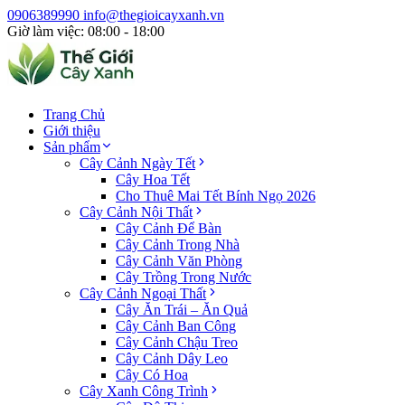
0906389990
info@thegioicayxanh.vn
Giờ làm việc: 08:00 - 18:00
Trang Chủ
Giới thiệu
Sản phẩm
Cây Cảnh Ngày Tết
Cây Hoa Tết
Cho Thuê Mai Tết Bính Ngọ 2026
Cây Cảnh Nội Thất
Cây Cảnh Để Bàn
Cây Cảnh Trong Nhà
Cây Cảnh Văn Phòng
Cây Trồng Trong Nước
Cây Cảnh Ngoại Thất
Cây Ăn Trái – Ăn Quả
Cây Cảnh Ban Công
Cây Cảnh Chậu Treo
Cây Cảnh Dây Leo
Cây Có Hoa
Cây Xanh Công Trình