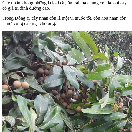
Cây nhãn không những là loài cây ăn trái mà chúng còn là loài cây
có giá trị dinh dưỡng cao.
Trong Đông Y, cây nhãn còn là một vị thuốc tốt, còn hoa nhãn còn
là nơi cung cấp mật cho ong.