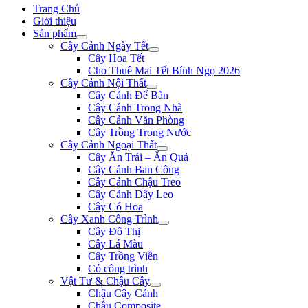
Trang Chủ
Giới thiệu
Sản phẩm
Cây Cảnh Ngày Tết
Cây Hoa Tết
Cho Thuê Mai Tết Bính Ngọ 2026
Cây Cảnh Nội Thất
Cây Cảnh Để Bàn
Cây Cảnh Trong Nhà
Cây Cảnh Văn Phòng
Cây Trồng Trong Nước
Cây Cảnh Ngoại Thất
Cây Ăn Trái – Ăn Quả
Cây Cảnh Ban Công
Cây Cảnh Chậu Treo
Cây Cảnh Dây Leo
Cây Có Hoa
Cây Xanh Công Trình
Cây Đô Thị
Cây Lá Màu
Cây Trồng Viền
Cỏ công trình
Vật Tư & Chậu Cây
Chậu Cây Cảnh
Chậu Composite