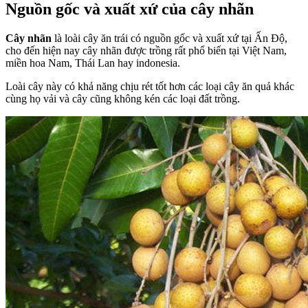
Nguồn gốc và xuất xứ của cây nhãn
Cây nhãn
là loài cây ăn trái có nguồn gốc và xuất xứ tại Ấn Độ,
cho đến hiện nay cây nhãn được trồng rất phổ biến tại Việt Nam,
miền hoa Nam, Thái Lan hay indonesia.
Loài cây này có khả năng chịu rét tốt hơn các loại cây ăn quả khác
cùng họ vải và cây cũng không kén các loại đất trồng.