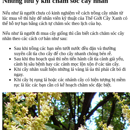
Những lưu ý khi chăm sóc cây nhãn
Nếu như là người chưa có kinh nghiệm về cách trồng cây nhãn từ
lúc mua về thì hãy để nhân viên kỹ thuật của Thế Giới Cây Xanh có
thể hỗ trợ bạn bắng cách tự chăm sóc theo lịch của họ.
Nếu như là người đi mua cây giống thì cần biết cách chăm sóc cây
nhãn theo các cách cơ bản như sau:
Sau khi trồng các bạn nên tưới nước đều đặn và thường
xuyên cắt tỉa cho cây để cho cây nhanh chóng bén rễ.
Sau khi thu hoạch quả thì nên tiến hành cắt tỉa cành già yếu,
cành bị sâu bệnh hay các cành mọc lộn xộn ở các tán cây.
Khi cây nhãn xuất hiện những lá vàng lá úa thì phải cắt bỏ đi
ngay.
Khi cây bị rụng lá hoặc các nhánh cây có hiện tượng bị mềm
rục là lúc các bạn cần có kế hoạch chăm sóc đặc biệt.