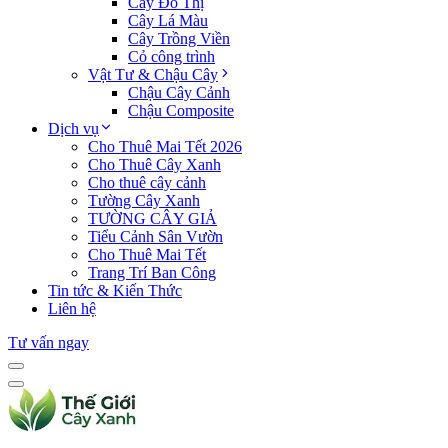
Cây Đô Thị
Cây Lá Màu
Cây Trồng Viền
Cỏ công trình
Vật Tư & Chậu Cây
Chậu Cây Cảnh
Chậu Composite
Dịch vụ
Cho Thuê Mai Tết 2026
Cho Thuê Cây Xanh
Cho thuê cây cảnh
Tường Cây Xanh
TƯỜNG CÂY GIẢ
Tiểu Cảnh Sân Vườn
Cho Thuê Mai Tết
Trang Trí Ban Công
Tin tức & Kiến Thức
Liên hệ
Tư vấn ngay