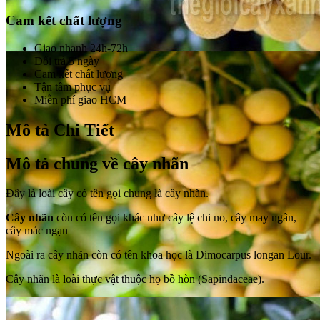
Cam kết chất lượng
Giao nhanh 24h-72h
Đổi trả 5 ngày
Cam kết chất lượng
Tận tâm phục vụ
Miễn phí giao HCM
Mô tả Chi Tiết
Mô tả chung về cây nhãn
Đây là loài cây có tên gọi chung là cây nhãn.
Cây nhãn
còn có tên gọi khác như cây lệ chi no, cây may ngân,
cây mác ngạn
Ngoài ra cây nhãn còn có tên khoa học là Dimocarpus longan Lour.
Cây nhãn là loài thực vật thuộc họ bồ hòn (Sapindaceae).