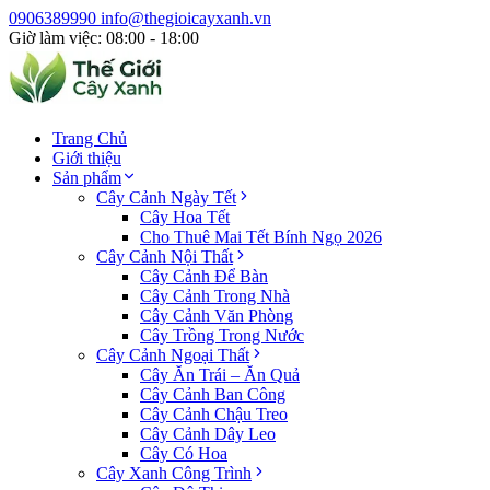
0906389990
info@thegioicayxanh.vn
Giờ làm việc: 08:00 - 18:00
Trang Chủ
Giới thiệu
Sản phẩm
Cây Cảnh Ngày Tết
Cây Hoa Tết
Cho Thuê Mai Tết Bính Ngọ 2026
Cây Cảnh Nội Thất
Cây Cảnh Để Bàn
Cây Cảnh Trong Nhà
Cây Cảnh Văn Phòng
Cây Trồng Trong Nước
Cây Cảnh Ngoại Thất
Cây Ăn Trái – Ăn Quả
Cây Cảnh Ban Công
Cây Cảnh Chậu Treo
Cây Cảnh Dây Leo
Cây Có Hoa
Cây Xanh Công Trình