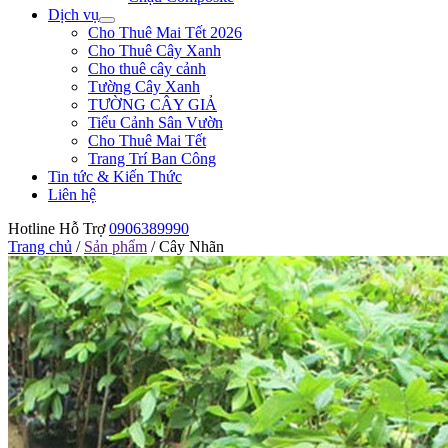
Dịch vụ
Cho Thuê Mai Tết 2026
Cho Thuê Cây Xanh
Cho thuê cây cảnh
Tường Cây Xanh
TƯỜNG CÂY GIẢ
Tiểu Cảnh Sân Vườn
Cho Thuê Mai Tết
Trang Trí Ban Công
Tin tức & Kiến Thức
Liên hệ
Hotline Hỗ Trợ
0906389990
Trang chủ
/
Sản phẩm
/
Cây Nhãn