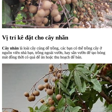
Vị trí kê đặt cho cây nhãn
Cây nhãn
là loài cây cúng dễ trồng, các bạn có thể trồng cây ở
nguồn viên nhà bạn, trồng ngoài vườn, hay sân vườn để tạo bóng
mát đồng thời có quả để ăn hoặc thu hoạch để bán.