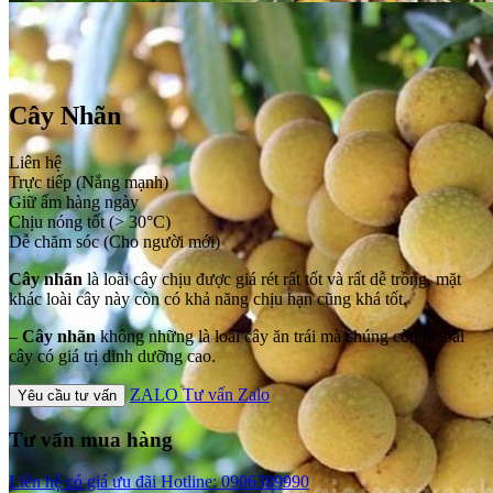
Cây Nhãn
Liên hệ
Trực tiếp (Nắng mạnh)
Giữ ẩm hàng ngày
Chịu nóng tốt (> 30°C)
Dễ chăm sóc (Cho người mới)
Cây nhãn
là loài cây chịu được giá rét rất tốt và rất dễ trồng, mặt
khác loài cây này còn có khả năng chịu hạn cũng khá tốt.
–
Cây nhãn
không những là loài cây ăn trái mà chúng còn là loài
cây có giá trị dinh dưỡng cao.
ZALO
Tư vấn Zalo
Yêu cầu tư vấn
Tư vấn mua hàng
Liên hệ có giá ưu đãi
Hotline: 0906389990