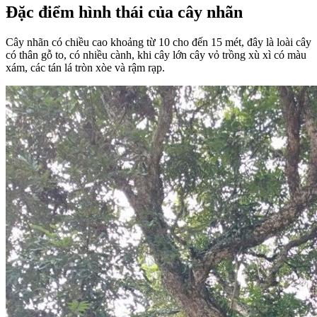
Đặc điểm hình thái của cây nhãn
Cây nhãn có chiều cao khoảng từ 10 cho đến 15 mét, đây là loài cây
có thân gỗ to, có nhiều cành, khi cây lớn cây vỏ trồng xù xì có màu
xám, các tán lá tròn xòe và rậm rạp.