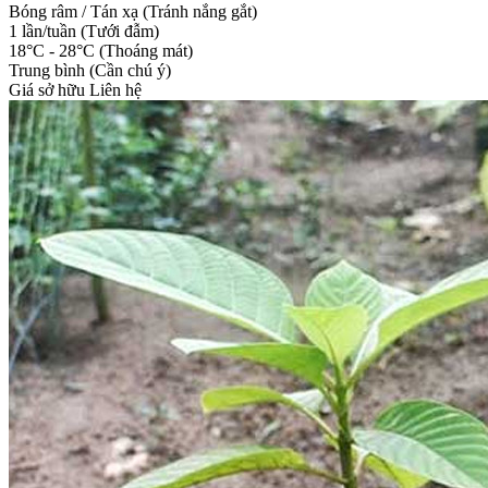
Bóng râm / Tán xạ (Tránh nắng gắt)
1 lần/tuần (Tưới đẫm)
18°C - 28°C (Thoáng mát)
Trung bình (Cần chú ý)
Giá sở hữu
Liên hệ