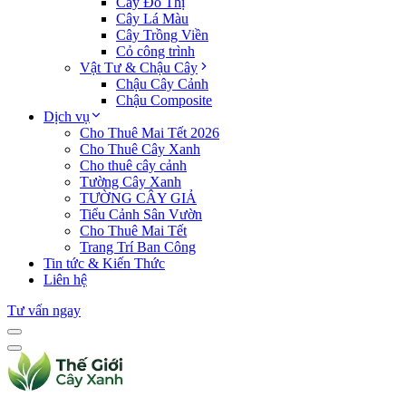
Cây Đô Thị
Cây Lá Màu
Cây Trồng Viền
Cỏ công trình
Vật Tư & Chậu Cây
Chậu Cây Cảnh
Chậu Composite
Dịch vụ
Cho Thuê Mai Tết 2026
Cho Thuê Cây Xanh
Cho thuê cây cảnh
Tường Cây Xanh
TƯỜNG CÂY GIẢ
Tiểu Cảnh Sân Vườn
Cho Thuê Mai Tết
Trang Trí Ban Công
Tin tức & Kiến Thức
Liên hệ
Tư vấn ngay