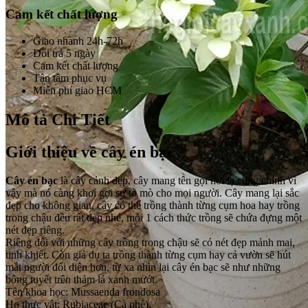
Cam kết chất lượng
Giao nhanh 24h-72h
Đổi trả 5 ngày
Cam kết chất lượng
Tận tâm phục vụ
Miễn phí giao HCM
Mô tả Chi Tiết
Giới thiệu về cây én bạc
Cây én bạc
là cây cảnh đẹp, cây mang tên gọi hơi lạ cũng chính vì
vậy mà nó càng khơi gợi sự tò mò cho mọi người. Cây mang lại sắc
đẹp cho không gian, cây có thể trồng thành từng cụm hoa hay trồng
trong chậu đều rất đẹp nhé, mỗi 1 cách thức trồng sẽ chứa đựng một
nét đẹp riêng.
Riêng đối với những cây trồng trong chậu sẽ có nét đẹp mảnh mai,
tinh khiết. Còn giả dụ ta trồng thành từng cụm hay cả vườn sẽ hút
mắt người đối diện hơn, từ xa nhìn lại cây én bạc sẽ như những
bông tuyết trên thảm lá xanh mướt.
Tên khoa học: Mussaenda frondosa
Họ thực vật: Rubiaceae (Cà phê).