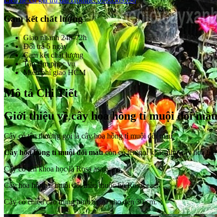
Cam kết chất lượng
Giao nhanh 24h-72h
Đổi trả 5 ngày
Cam kết chất lượng
Tận tâm phục vụ
Miễn phí giao HCM
Mô tả Chi Tiết
Giới thiệu về cây hoa hồng tỉ muội đổi mà
Cây có tên thường gọi là cây hoa hồng tỉ muội đổi màu.
Cây hoa hồng tỉ muội đổi màu
còn có tên gọi khác như cây hoa hồn
Cây có tên khoa học là Rosa asagumo.
Cây hoa hồng tỉ muôi đổi màu thuộc họ Rosaceae.
Cây có chiều cao trung bình từ 20 cho đến 30 cm.