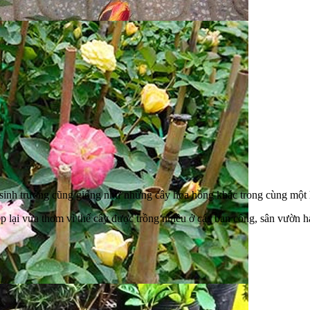
và sinh trưởng cũng giống như những cây hoa hồng khác trong cùng một 
 đẹp lại vừa thơm vì thế cây được trồng nhiều ở các ban công, sân vư