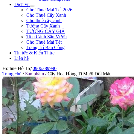
Dịch vụ
Cho Thuê Mai Tết 2026
Cho Thuê Cây Xanh
Cho thuê cây cảnh
Tường Cây Xanh
TƯỜNG CÂY GIẢ
Tiểu Cảnh Sân Vườn
Cho Thuê Mai Tết
Trang Trí Ban Công
Tin tức & Kiến Thức
Liên hệ
Hotline Hỗ Trợ
0906389990
Trang chủ
/
Sản phẩm
/
Cây Hoa Hồng Tỉ Muội Đổi Màu