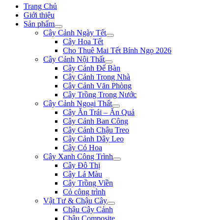
Trang Chủ
Giới thiệu
Sản phẩm
Cây Cảnh Ngày Tết
Cây Hoa Tết
Cho Thuê Mai Tết Bính Ngọ 2026
Cây Cảnh Nội Thất
Cây Cảnh Để Bàn
Cây Cảnh Trong Nhà
Cây Cảnh Văn Phòng
Cây Trồng Trong Nước
Cây Cảnh Ngoại Thất
Cây Ăn Trái – Ăn Quả
Cây Cảnh Ban Công
Cây Cảnh Chậu Treo
Cây Cảnh Dây Leo
Cây Có Hoa
Cây Xanh Công Trình
Cây Đô Thị
Cây Lá Màu
Cây Trồng Viền
Cỏ công trình
Vật Tư & Chậu Cây
Chậu Cây Cảnh
Chậu Composite