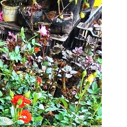
u
g đổi màu, cây hồng tỉ muội đổi màu.