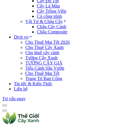
Cây Đô Thị
Cây Lá Màu
Cây Trồng Viền
Cỏ công trình
Vật Tư & Chậu Cây
Chậu Cây Cảnh
Chậu Composite
Dịch vụ
Cho Thuê Mai Tết 2026
Cho Thuê Cây Xanh
Cho thuê cây cảnh
Tường Cây Xanh
TƯỜNG CÂY GIẢ
Tiểu Cảnh Sân Vườn
Cho Thuê Mai Tết
Trang Trí Ban Công
Tin tức & Kiến Thức
Liên hệ
Tư vấn ngay