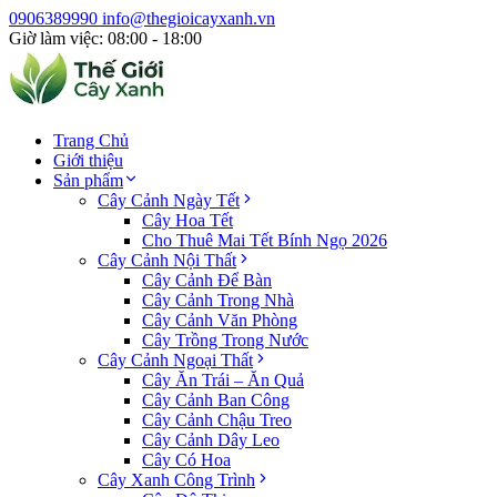
0906389990
info@thegioicayxanh.vn
Giờ làm việc: 08:00 - 18:00
Trang Chủ
Giới thiệu
Sản phẩm
Cây Cảnh Ngày Tết
Cây Hoa Tết
Cho Thuê Mai Tết Bính Ngọ 2026
Cây Cảnh Nội Thất
Cây Cảnh Để Bàn
Cây Cảnh Trong Nhà
Cây Cảnh Văn Phòng
Cây Trồng Trong Nước
Cây Cảnh Ngoại Thất
Cây Ăn Trái – Ăn Quả
Cây Cảnh Ban Công
Cây Cảnh Chậu Treo
Cây Cảnh Dây Leo
Cây Có Hoa
Cây Xanh Công Trình