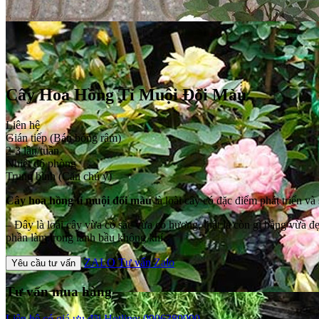
Cây Hoa Hồng Tỉ Muội Đổi Màu
Liên hệ
Gián tiếp (Bán bóng râm)
2-3 lần/tuần
Nhiệt độ phòng
Trung bình (Căn chú ý)
Cây hoa hồng tỉ muội đổi màu
là loài cây có đặc điểm phát triển 
– Đây là loài cây vừa có sắc vừa có hương, thật là còn gì bằng vừa
phần làm trong lành bầu không khí.
ZALO
Tư vấn Zalo
Yêu cầu tư vấn
Tư vấn mua hàng
Liên hệ có giá ưu đãi
Hotline: 0906389990