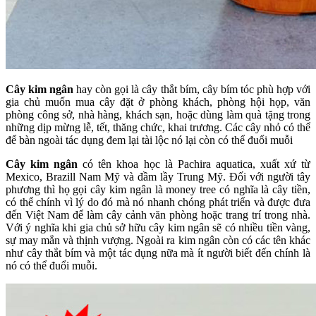
Cây kim ngân
hay còn gọi là cây thắt bím, cây bím tóc phù hợp với
gia chủ muốn mua cây đặt ở phòng khách, phòng hội họp, văn
phòng công sở, nhà hàng, khách sạn, hoặc dùng làm quà tặng trong
những dịp mừng lễ, tết, thăng chức, khai trương. Các cây nhỏ có thể
để bàn ngoài tác dụng đem lại tài lộc nó lại còn có thể đuổi muỗi
Cây kim ngân
có tên khoa học là Pachira aquatica, xuất xứ từ
Mexico, Brazill Nam Mỹ và đầm lầy Trung Mỹ. Đối với người tây
phương thì họ gọi cây kim ngân là money tree có nghĩa là cây tiền,
có thể chính vì lý do đó mà nó nhanh chóng phát triển và được đưa
đến Việt Nam để làm cây cảnh văn phòng hoặc trang trí trong nhà.
Với ý nghĩa khi gia chủ sở hữu cây kim ngân sẽ có nhiều tiền vàng,
sự may mắn và thịnh vượng. Ngoài ra kim ngân còn có các tên khác
như cây thắt bím và một tác dụng nữa mà ít người biết đến chính là
nó có thể đuổi muỗi.