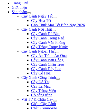
Trang Chủ
Giới thiệu
Sản phẩm
Cây Cảnh Ngày Tết
Cây Hoa Tết
Cho Thuê Mai Tết Bính Ngọ 2026
Cây Cảnh Nội Thất
Cây Cảnh Để Bàn
Cây Cảnh Trong Nhà
Cây Cảnh Văn Phòng
Cây Trồng Trong Nước
Cây Cảnh Ngoại Thất
Cây Ăn Trái – Ăn Quả
Cây Cảnh Ban Công
Cây Cảnh Chậu Treo
Cây Cảnh Dây Leo
Cây Có Hoa
Cây Xanh Công Trình
Cây Đô Thị
Cây Lá Màu
Cây Trồng Viền
Cỏ công trình
Vật Tư & Chậu Cây
Chậu Cây Cảnh
Chậu Composite