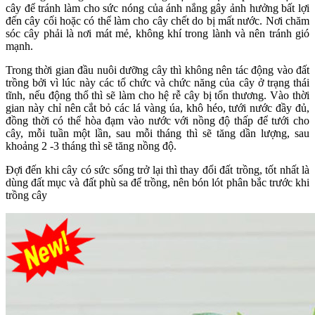
cây để tránh làm cho sức nóng của ánh nắng gây ảnh hưởng bất lợi
đến cây cối hoặc có thể làm cho cây chết do bị mất nước. Nơi chăm
sóc cây phải là nơi mát mẻ, không khí trong lành và nên tránh gió
mạnh.
Trong thời gian đầu nuôi dưỡng cây thì không nên tác động vào đất
trồng bởi vì lúc này các tổ chức và chức năng của cây ở trạng thái
tĩnh, nếu động thổ thì sẽ làm cho hệ rễ cây bị tổn thương. Vào thời
gian này chỉ nên cắt bỏ các lá vàng úa, khô héo, tưới nước đầy đủ,
đồng thời có thể hòa đạm vào nước với nồng độ thấp để tưới cho
cây, mỗi tuần một lần, sau mỗi tháng thì sẽ tăng dần lượng, sau
khoảng 2 -3 tháng thì sẽ tăng nồng độ.
Đợi đến khi cây có sức sống trở lại thì thay đổi đất trồng, tốt nhất là
dùng đất mục và đất phù sa để trồng, nên bón lót phân bắc trước khi
trồng cây