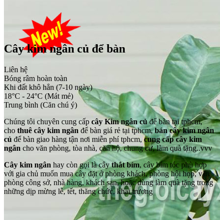
Cây kim ngân củ để bàn
Liên hệ
Bóng râm hoàn toàn
Khi đất khô hẳn (7-10 ngày)
18°C - 24°C (Mát mẻ)
Trung bình (Căn chú ý)
Chúng tôi chuyên cung cấp
cây Kim ngân củ
để bàn tại tphcm,
cho
thuê cây kim ngân
để bàn giá rẻ tại tphcm,
bán cây kim ngân
củ
để bàn giao hàng tận nơi miễn phí tphcm,
cung cấp cây kim
ngân
cho văn phòng, tòa nhà, căn hộ, chung cư, làm quà tặng..vvv
Cây kim ngân
hay còn gọi là cây
thắt bím
, cây bím tóc phù hợp
với gia chủ muốn mua cây đặt ở phòng khách, phòng hội họp, văn
phòng công sở, nhà hàng, khách sạn, hoặc dùng làm quà tặng trong
những dịp mừng lễ, tết, thăng chức, khai trương