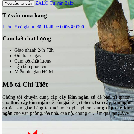
ZALO
Tư vấn Zalo
Yêu cầu tư vấn
Tư vấn mua hàng
Liên hệ có giá ưu đãi
Hotline: 0906389990
Cam kết chất lượng
Giao nhanh 24h-72h
Đổi trả 5 ngày
Cam kết chất lượng
Tận tâm phục vụ
Miễn phí giao HCM
Mô tả Chi Tiết
Chúng tôi chuyên cung cấp
cây Kim ngân củ
để bàn tại tphcm,
cho
thuê cây kim ngân
để bàn giá rẻ tại tphcm,
bán cây kim ngân
củ
để bàn giao hàng tận nơi miễn phí tphcm,
cung cấp cây kim
ngân
cho văn phòng, tòa nhà, căn hộ, chung cư, làm quà tặng..vvv