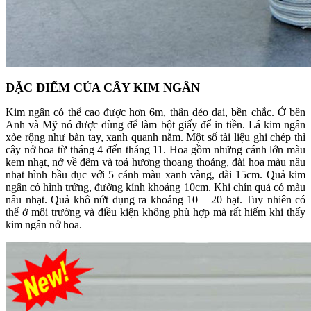
ĐẶC ĐIỂM CỦA CÂY KIM NGÂN
Kim ngân có thể cao được hơn 6m, thân dẻo dai, bền chắc. Ở bên
Anh và Mỹ nó được dùng để làm bột giấy để in tiền. Lá kim ngân
xòe rộng như bàn tay, xanh quanh năm. Một số tài liệu ghi chép thì
cây nở hoa từ tháng 4 đến tháng 11. Hoa gồm những cánh lớn màu
kem nhạt, nở về đêm và toả hương thoang thoảng, đài hoa màu nâu
nhạt hình bầu dục với 5 cánh màu xanh vàng, dài 15cm. Quả kim
ngân có hình trứng, đường kính khoảng 10cm. Khi chín quả có màu
nâu nhạt. Quả khô nứt dụng ra khoảng 10 – 20 hạt. Tuy nhiên có
thể ở môi trường và điều kiện không phù hợp mà rất hiếm khi thấy
kim ngân nở hoa.