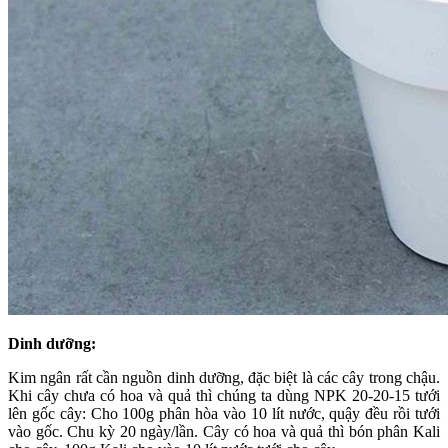
Dinh dưỡng:
Kim ngân rất cần nguồn dinh dưỡng, đặc biệt là các cây trong chậu.
Khi cây chưa có hoa và quả thì chúng ta dùng NPK 20-20-15 tưới
lên gốc cây: Cho 100g phân hòa vào 10 lít nước, quậy đều rồi tưới
vào gốc. Chu kỳ 20 ngày/lần. Cây có hoa và quả thì bón phân Kali