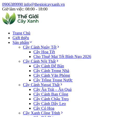
0906389990
info@thegioicayxanh.vn
Giờ làm việc: 08:00 - 18:00
Trang Chủ
Giới thiệu
Sản phẩm
Cây Cảnh Ngày Tết
Cây Hoa Tết
Cho Thuê Mai Tết Bính Ngọ 2026
Cây Cảnh Nội Thất
Cây Cảnh Để Bàn
Cây Cảnh Trong Nhà
Cây Cảnh Văn Phòng
Cây Trồng Trong Nước
Cây Cảnh Ngoại Thất
Cây Ăn Trái – Ăn Quả
Cây Cảnh Ban Công
Cây Cảnh Chậu Treo
Cây Cảnh Dây Leo
Cây Có Hoa
Cây Xanh Công Trình