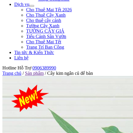
Dịch vụ
Cho Thuê Mai Tết 2026
Cho Thuê Cây Xanh
Cho thuê cây cảnh
Tường Cây Xanh
TƯỜNG CÂY GIẢ
Tiểu Cảnh Sân Vườn
Cho Thuê Mai Tết
Trang Trí Ban Công
Tin tức & Kiến Thức
Liên hệ
Hotline Hỗ Trợ
0906389990
Trang chủ
/
Sản phẩm
/
Cây kim ngân củ để bàn