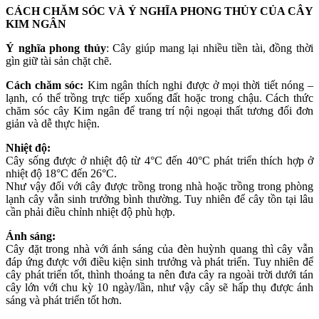
CÁCH CHĂM SÓC VÀ Ý NGHĨA PHONG THỦY CỦA CÂY
KIM NGÂN
Ý nghĩa phong thủy
: Cây giúp mang lại nhiều tiền tài, đồng thời
gìn giữ tài sản chặt chẽ.
Cách chăm sóc:
Kim ngân thích nghi được ở mọi thời tiết nóng –
lạnh, có thể trồng trực tiếp xuống đất hoặc trong chậu. Cách thức
chăm sóc cây Kim ngân để trang trí nội ngoại thất tương đối đơn
giản và dễ thực hiện.
Nhiệt độ:
Cây sống được ở nhiệt độ từ 4°C đến 40°C phát triển thích hợp ở
nhiệt độ 18°C đến 26°C.
Như vậy đối với cây được trồng trong nhà hoặc trồng trong phòng
lạnh cây vẫn sinh trưởng bình thường. Tuy nhiên để cây tồn tại lâu
cần phải điều chỉnh nhiệt độ phù hợp.
Ánh sáng:
Cây đặt trong nhà với ánh sáng của đèn huỳnh quang thì cây vẫn
đáp ứng được với điều kiện sinh trưởng và phát triển. Tuy nhiên để
cây phát triển tốt, thình thoảng ta nên đưa cây ra ngoài trời dưới tán
cây lớn với chu kỳ 10 ngày/lần, như vậy cây sẽ hấp thụ được ánh
sáng và phát triển tốt hơn.