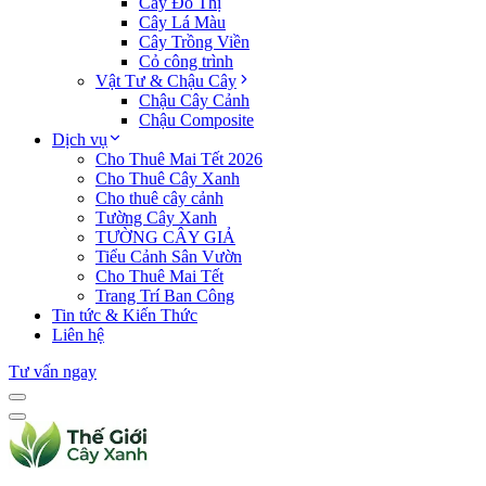
Cây Đô Thị
Cây Lá Màu
Cây Trồng Viền
Cỏ công trình
Vật Tư & Chậu Cây
Chậu Cây Cảnh
Chậu Composite
Dịch vụ
Cho Thuê Mai Tết 2026
Cho Thuê Cây Xanh
Cho thuê cây cảnh
Tường Cây Xanh
TƯỜNG CÂY GIẢ
Tiểu Cảnh Sân Vườn
Cho Thuê Mai Tết
Trang Trí Ban Công
Tin tức & Kiến Thức
Liên hệ
Tư vấn ngay