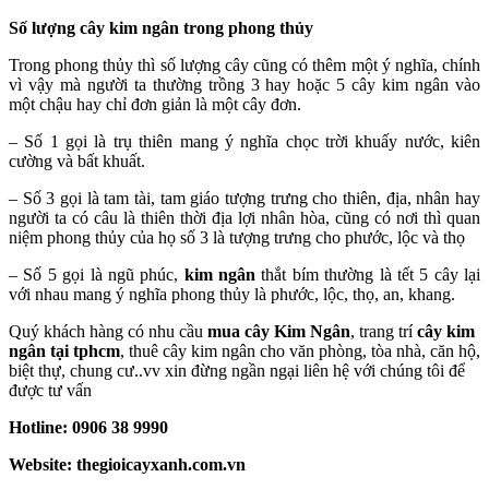
Số lượng cây kim ngân trong phong thủy
Trong phong thủy thì số lượng cây cũng có thêm một ý nghĩa, chính
vì vậy mà người ta thường trồng 3 hay hoặc 5 cây kim ngân vào
một chậu hay chỉ đơn giản là một cây đơn.
– Số 1 gọi là trụ thiên mang ý nghĩa chọc trời khuấy nước, kiên
cường và bất khuất.
– Số 3 gọi là tam tài, tam giáo tượng trưng cho thiên, địa, nhân hay
người ta có câu là thiên thời địa lợi nhân hòa, cũng có nơi thì quan
niệm phong thủy của họ số 3 là tượng trưng cho phước, lộc và thọ
– Số 5 gọi là ngũ phúc,
kim ngân
thắt bím thường là tết 5 cây lại
với nhau mang ý nghĩa phong thủy là phước, lộc, thọ, an, khang.
Quý khách hàng có nhu cầu
mua cây Kim Ngân
, trang trí
cây kim
ngân tại tphcm
, thuê cây kim ngân cho văn phòng, tòa nhà, căn hộ,
biệt thự, chung cư..vv xin đừng ngần ngại liên hệ với chúng tôi để
được tư vấn
Hotline: 0906 38 9990
Website: thegioicayxanh.com.vn