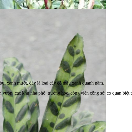
 bụi xanh mướt, đây là loài cây có màu xanh quanh năm.
sân vườn, các khu nhà phố, trường học, công viên công sở, cơ quan biệt