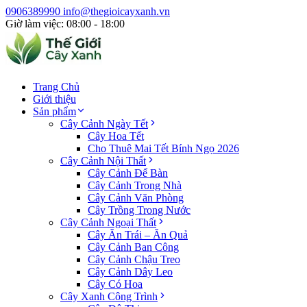
0906389990
info@thegioicayxanh.vn
Giờ làm việc: 08:00 - 18:00
Trang Chủ
Giới thiệu
Sản phẩm
Cây Cảnh Ngày Tết
Cây Hoa Tết
Cho Thuê Mai Tết Bính Ngọ 2026
Cây Cảnh Nội Thất
Cây Cảnh Để Bàn
Cây Cảnh Trong Nhà
Cây Cảnh Văn Phòng
Cây Trồng Trong Nước
Cây Cảnh Ngoại Thất
Cây Ăn Trái – Ăn Quả
Cây Cảnh Ban Công
Cây Cảnh Chậu Treo
Cây Cảnh Dây Leo
Cây Có Hoa
Cây Xanh Công Trình