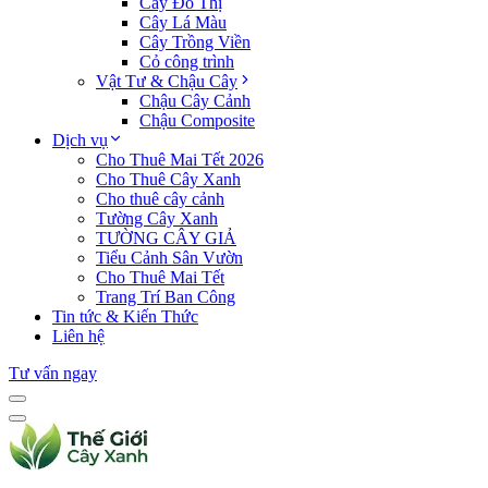
Cây Đô Thị
Cây Lá Màu
Cây Trồng Viền
Cỏ công trình
Vật Tư & Chậu Cây
Chậu Cây Cảnh
Chậu Composite
Dịch vụ
Cho Thuê Mai Tết 2026
Cho Thuê Cây Xanh
Cho thuê cây cảnh
Tường Cây Xanh
TƯỜNG CÂY GIẢ
Tiểu Cảnh Sân Vườn
Cho Thuê Mai Tết
Trang Trí Ban Công
Tin tức & Kiến Thức
Liên hệ
Tư vấn ngay