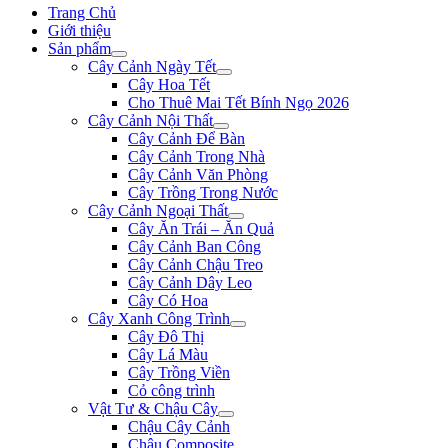
Trang Chủ
Giới thiệu
Sản phẩm
Cây Cảnh Ngày Tết
Cây Hoa Tết
Cho Thuê Mai Tết Bính Ngọ 2026
Cây Cảnh Nội Thất
Cây Cảnh Để Bàn
Cây Cảnh Trong Nhà
Cây Cảnh Văn Phòng
Cây Trồng Trong Nước
Cây Cảnh Ngoại Thất
Cây Ăn Trái – Ăn Quả
Cây Cảnh Ban Công
Cây Cảnh Chậu Treo
Cây Cảnh Dây Leo
Cây Có Hoa
Cây Xanh Công Trình
Cây Đô Thị
Cây Lá Màu
Cây Trồng Viền
Cỏ công trình
Vật Tư & Chậu Cây
Chậu Cây Cảnh
Chậu Composite