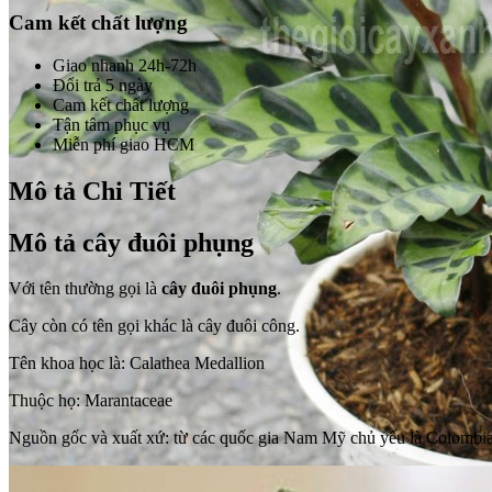
Cam kết chất lượng
Giao nhanh 24h-72h
Đổi trả 5 ngày
Cam kết chất lượng
Tận tâm phục vụ
Miễn phí giao HCM
Mô tả Chi Tiết
Mô tả cây đuôi phụng
Với tên thường gọi là
cây đuôi phụng
.
Cây còn có tên gọi khác là cây đuôi công.
Tên khoa học là: Calathea Medallion
Thuộc họ: Marantaceae
Nguồn gốc và xuất xứ: từ các quốc gia Nam Mỹ chủ yếu là Colombia 