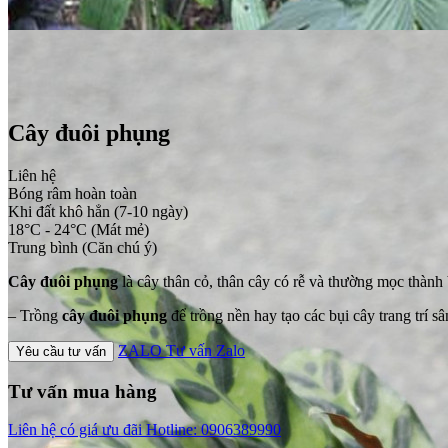
Cây đuôi phụng
Liên hệ
Bóng râm hoàn toàn
Khi đất khô hẳn (7-10 ngày)
18°C - 24°C (Mát mẻ)
Trung bình (Căn chú ý)
Cây đuôi phụng
là cây thân cỏ, thân cây có rễ và thường mọc thành
– Trồng
cây đuôi phụng
để trồng nền hay tạo các bụi cây trang trí 
ZALO
Tư vấn Zalo
Yêu cầu tư vấn
Tư vấn mua hàng
Liên hệ có giá ưu đãi
Hotline: 0906389990