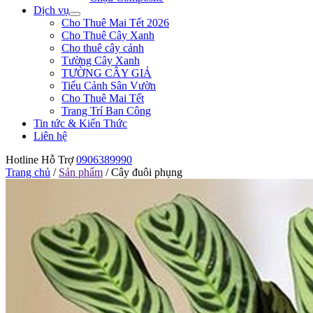
Dịch vụ
Cho Thuê Mai Tết 2026
Cho Thuê Cây Xanh
Cho thuê cây cảnh
Tường Cây Xanh
TƯỜNG CÂY GIẢ
Tiểu Cảnh Sân Vườn
Cho Thuê Mai Tết
Trang Trí Ban Công
Tin tức & Kiến Thức
Liên hệ
Hotline Hỗ Trợ
0906389990
Trang chủ
/
Sản phẩm
/
Cây đuôi phụng