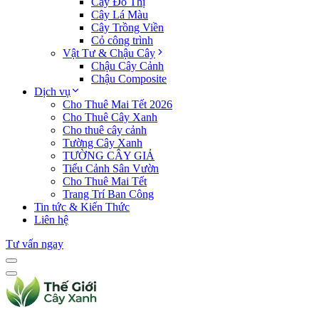
Cây Đô Thị
Cây Lá Màu
Cây Trồng Viền
Cỏ công trình
Vật Tư & Chậu Cây
Chậu Cây Cảnh
Chậu Composite
Dịch vụ
Cho Thuê Mai Tết 2026
Cho Thuê Cây Xanh
Cho thuê cây cảnh
Tường Cây Xanh
TƯỜNG CÂY GIẢ
Tiểu Cảnh Sân Vườn
Cho Thuê Mai Tết
Trang Trí Ban Công
Tin tức & Kiến Thức
Liên hệ
Tư vấn ngay