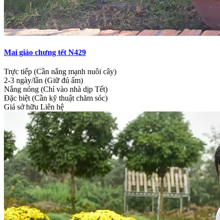
Mai giảo chưng tết N429
Trực tiếp (Cần nắng mạnh nuôi cây)
2-3 ngày/lần (Giữ đủ ẩm)
Nắng nóng (Chỉ vào nhà dịp Tết)
Đặc biệt (Cần kỹ thuật chăm sóc)
Giá sở hữu
Liên hệ