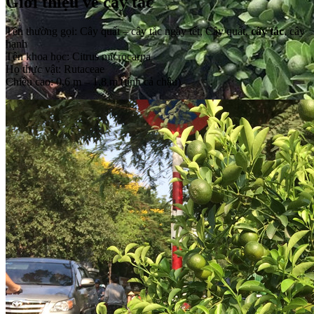
Giới thiệu về cây tắc
Tên thường gọi: Cây quất – cây tắc ngày tết, Cây quất,
cây tắc
, cây
hạnh
Tên khoa học: Citrus microcarpa
Họ thực vật: Rutaceae
Chiều cao: 0,6 m – 1,8 m (tính cả chậu)