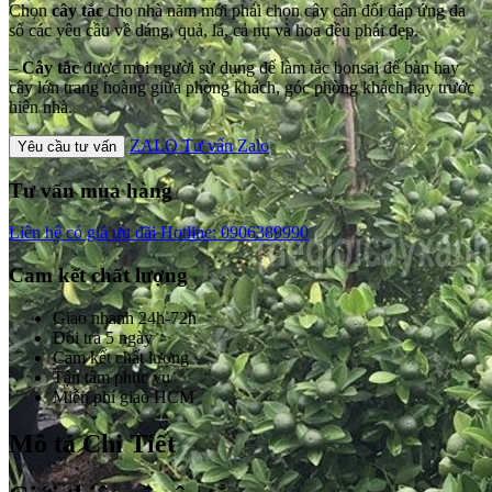
Chọn
cây tắc
cho nhà năm mới phải chọn cây cân đối đáp ứng đa
số các yêu cầu về dáng, quả, lá, cả nụ và hoa đều phải đẹp.
–
Cây tắc
được mọi người sử dụng để làm tắc bonsai để bàn hay
cây lớn trang hoàng giữa phòng khách, góc phòng khách hay trước
hiên nhà.
ZALO
Tư vấn Zalo
Yêu cầu tư vấn
Tư vấn mua hàng
Liên hệ có giá ưu đãi
Hotline: 0906389990
Cam kết chất lượng
Giao nhanh 24h-72h
Đổi trả 5 ngày
Cam kết chất lượng
Tận tâm phục vụ
Miễn phí giao HCM
Mô tả Chi Tiết