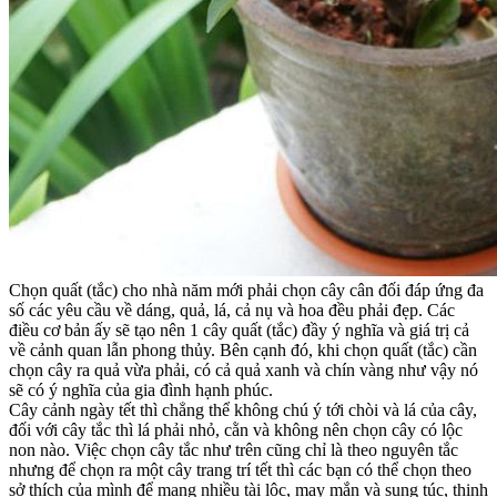
Chọn quất (tắc) cho nhà năm mới phải chọn cây cân đối đáp ứng đa
số các yêu cầu về dáng, quả, lá, cả nụ và hoa đều phải đẹp. Các
điều cơ bản ấy sẽ tạo nên 1 cây quất (tắc) đầy ý nghĩa và giá trị cả
về cảnh quan lẫn phong thủy. Bên cạnh đó, khi chọn quất (tắc) cần
chọn cây ra quả vừa phải, có cả quả xanh và chín vàng như vậy nó
sẽ có ý nghĩa của gia đình hạnh phúc.
Cây cảnh ngày tết thì chẳng thể không chú ý tới chòi và lá của cây,
đối với cây tắc thì lá phải nhỏ, cằn và không nên chọn cây có lộc
non nào. Việc chọn cây tắc như trên cũng chỉ là theo nguyên tắc
nhưng để chọn ra một cây trang trí tết thì các bạn có thể chọn theo
sở thích của mình để mang nhiều tài lộc, may mắn và sung túc, thịnh