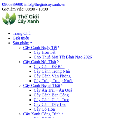
0906389990
info@thegioicayxanh.vn
Giờ làm việc: 08:00 - 18:00
Trang Chủ
Giới thiệu
Sản phẩm
Cây Cảnh Ngày Tết
Cây Hoa Tết
Cho Thuê Mai Tết Bính Ngọ 2026
Cây Cảnh Nội Thất
Cây Cảnh Để Bàn
Cây Cảnh Trong Nhà
Cây Cảnh Văn Phòng
Cây Trồng Trong Nước
Cây Cảnh Ngoại Thất
Cây Ăn Trái – Ăn Quả
Cây Cảnh Ban Công
Cây Cảnh Chậu Treo
Cây Cảnh Dây Leo
Cây Có Hoa
Cây Xanh Công Trình