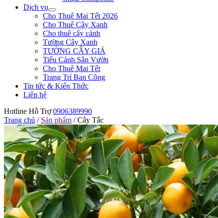
Dịch vụ
Cho Thuê Mai Tết 2026
Cho Thuê Cây Xanh
Cho thuê cây cảnh
Tường Cây Xanh
TƯỜNG CÂY GIẢ
Tiểu Cảnh Sân Vườn
Cho Thuê Mai Tết
Trang Trí Ban Công
Tin tức & Kiến Thức
Liên hệ
Hotline Hỗ Trợ
0906389990
Trang chủ
/
Sản phẩm
/
Cây Tắc