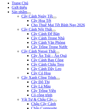
Trang Chủ
Giới thiệu
Sản phẩm
Cây Cảnh Ngày Tết
Cây Hoa Tết
Cho Thuê Mai Tết Bính Ngọ 2026
Cây Cảnh Nội Thất
Cây Cảnh Để Bàn
Cây Cảnh Trong Nhà
Cây Cảnh Văn Phòng
Cây Trồng Trong Nước
Cây Cảnh Ngoại Thất
Cây Ăn Trái – Ăn Quả
Cây Cảnh Ban Công
Cây Cảnh Chậu Treo
Cây Cảnh Dây Leo
Cây Có Hoa
Cây Xanh Công Trình
Cây Đô Thị
Cây Lá Màu
Cây Trồng Viền
Cỏ công trình
Vật Tư & Chậu Cây
Chậu Cây Cảnh
Chậu Composite