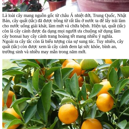
Là loài cây mang nguồn gốc từ châu Á nhiệt đới, Trung Quốc, Nhật
Bản, cây quất (tắc) đã được trồng từ rất lâu ở nước ta để lấy trái làm
cho nước uống giải khát, làm mứt và chữa bệnh. Hiện tại, quất (tắc)
còn là cây cảnh được đa dạng mọi người ưa chuộng sử dụng làm
cây bonsai hay cây cảnh trang hoàng tết mang nhiều ý nghĩa.
Ngoài ra cây tắc còn là biểu tượng của sự sung túc. Tuy nhiên, cây
quất (tắc) còn được xem là cây cảnh đem lại sức khỏe, bình an,
trường sinh và nhiều may mắn trong năm mới.