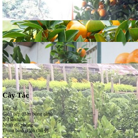
Cây Tắc
Liên hệ
Gián tiếp (Bán bóng râm)
2-3 lần/tuần
Nhiệt độ phòng
Trung bình (Căn chú ý)