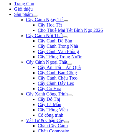
Trang Chủ
Giới thiệu
Sản phẩm
Cây Cảnh Ngày Tết
Cây Hoa Tết
Cho Thuê Mai Tết Bính Ngọ 2026
Cây Cảnh Nội Thất
Cây Cảnh Để Bàn
Cây Cảnh Trong Nhà
Cây Cảnh Văn Phòng
Cây Trồng Trong Nước
Cây Cảnh Ngoại Thất
Cây Ăn Trái – Ăn Quả
Cây Cảnh Ban Công
Cây Cảnh Chậu Treo
Cây Cảnh Dây Leo
Cây Có Hoa
Cây Xanh Công Trình
Cây Đô Thị
Cây Lá Màu
Cây Trồng Viền
Cỏ công trình
Vật Tư & Chậu Cây
Chậu Cây Cảnh
Chậu Composite