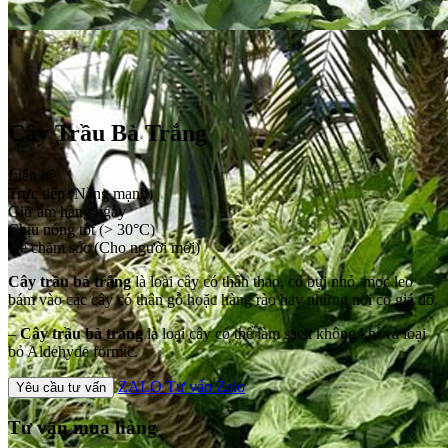
Cây Trầu Bà Trắng
Liên hệ
Trực tiếp (Nắng mạnh)
Giữ ẩm hàng ngày
Chịu nóng tốt (> 30°C)
Dễ chăm sóc (Cho người mới)
Cây trầu bà trắng
là loài cây có thân thảo, có bụi nhỏ, mọc leo
bám vào các cây có thân gỗ hoặc hàng rào hay những nơi có giá đỡ.
–
Cây trầu bà trắng
là loại cây có thể làm sạch không khí và loại
bỏ Aldehyde formic.
ZALO
Tư vấn Zalo
Yêu cầu tư vấn
Tư vấn mua hàng