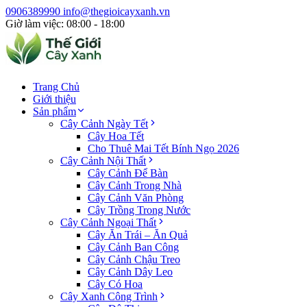
0906389990
info@thegioicayxanh.vn
Giờ làm việc: 08:00 - 18:00
Trang Chủ
Giới thiệu
Sản phẩm
Cây Cảnh Ngày Tết
Cây Hoa Tết
Cho Thuê Mai Tết Bính Ngọ 2026
Cây Cảnh Nội Thất
Cây Cảnh Để Bàn
Cây Cảnh Trong Nhà
Cây Cảnh Văn Phòng
Cây Trồng Trong Nước
Cây Cảnh Ngoại Thất
Cây Ăn Trái – Ăn Quả
Cây Cảnh Ban Công
Cây Cảnh Chậu Treo
Cây Cảnh Dây Leo
Cây Có Hoa
Cây Xanh Công Trình