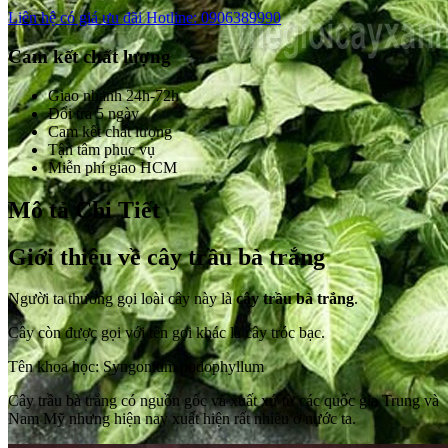
Liên hệ có giá ưu đãi
Hotline: 0906389990
Cam kết chất lượng
Giao nhanh 24h-72h
Đổi trả 5 ngày
Cam kết chất lượng
Tận tâm phục vụ
Miễn phí giao HCM
Mô tả Chi Tiết
Giới thiệu về cây trầu bà trắng
Người ta thường gọi loài cây này là
cây trầu bà trắng
.
Cây còn được gọi với tên gọi khác là cây tróc bạc.
Tên khoa học: Syngonium podophyllum
Cây trầu bà trắng có nguồn gốc và xuất xứ từ các quốc gia Trung và
Nam Mỹ nhưng hiện nay xuất hiện rất nhiểu ở nước ta.