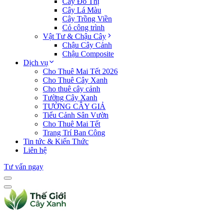
Cây Đô Thị
Cây Lá Màu
Cây Trồng Viền
Cỏ công trình
Vật Tư & Chậu Cây
Chậu Cây Cảnh
Chậu Composite
Dịch vụ
Cho Thuê Mai Tết 2026
Cho Thuê Cây Xanh
Cho thuê cây cảnh
Tường Cây Xanh
TƯỜNG CÂY GIẢ
Tiểu Cảnh Sân Vườn
Cho Thuê Mai Tết
Trang Trí Ban Công
Tin tức & Kiến Thức
Liên hệ
Tư vấn ngay