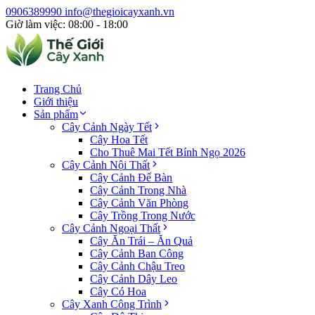
0906389990
info@thegioicayxanh.vn
Giờ làm việc: 08:00 - 18:00
Trang Chủ
Giới thiệu
Sản phẩm
Cây Cảnh Ngày Tết
Cây Hoa Tết
Cho Thuê Mai Tết Bính Ngọ 2026
Cây Cảnh Nội Thất
Cây Cảnh Để Bàn
Cây Cảnh Trong Nhà
Cây Cảnh Văn Phòng
Cây Trồng Trong Nước
Cây Cảnh Ngoại Thất
Cây Ăn Trái – Ăn Quả
Cây Cảnh Ban Công
Cây Cảnh Chậu Treo
Cây Cảnh Dây Leo
Cây Có Hoa
Cây Xanh Công Trình