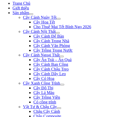
Trang Chủ
Giới thiệu
Sản phẩm
Cây Cảnh Ngày Tết
Cây Hoa Tết
Cho Thuê Mai Tết Bính Ngọ 2026
Cây Cảnh Nội Thất
Cây Cảnh Để Bàn
Cây Cảnh Trong Nhà
Cây Cảnh Văn Phòng
Cây Trồng Trong Nước
Cây Cảnh Ngoại Thất
Cây Ăn Trái – Ăn Quả
Cây Cảnh Ban Công
Cây Cảnh Chậu Treo
Cây Cảnh Dây Leo
Cây Có Hoa
Cây Xanh Công Trình
Cây Đô Thị
Cây Lá Màu
Cây Trồng Viền
Cỏ công trình
Vật Tư & Chậu Cây
Chậu Cây Cảnh
Chậu Composite