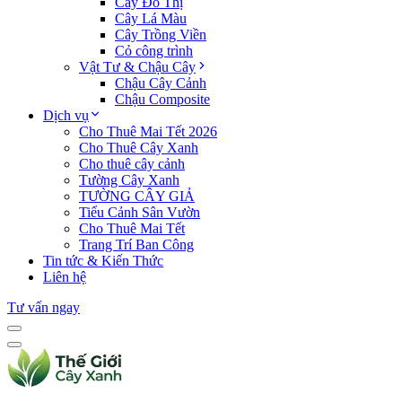
Cây Đô Thị
Cây Lá Màu
Cây Trồng Viền
Cỏ công trình
Vật Tư & Chậu Cây
Chậu Cây Cảnh
Chậu Composite
Dịch vụ
Cho Thuê Mai Tết 2026
Cho Thuê Cây Xanh
Cho thuê cây cảnh
Tường Cây Xanh
TƯỜNG CÂY GIẢ
Tiểu Cảnh Sân Vườn
Cho Thuê Mai Tết
Trang Trí Ban Công
Tin tức & Kiến Thức
Liên hệ
Tư vấn ngay