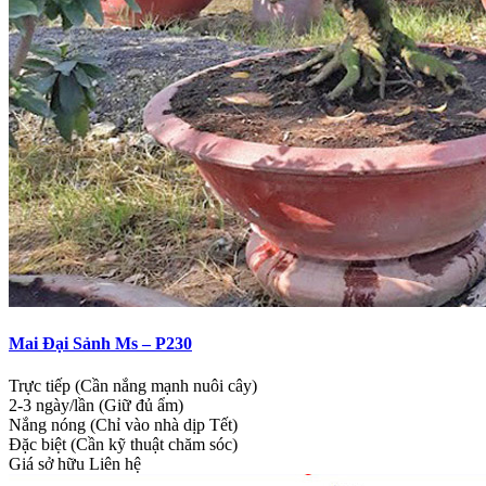
Mai Đại Sảnh Ms – P230
Trực tiếp (Cần nắng mạnh nuôi cây)
2-3 ngày/lần (Giữ đủ ẩm)
Nắng nóng (Chỉ vào nhà dịp Tết)
Đặc biệt (Cần kỹ thuật chăm sóc)
Giá sở hữu
Liên hệ