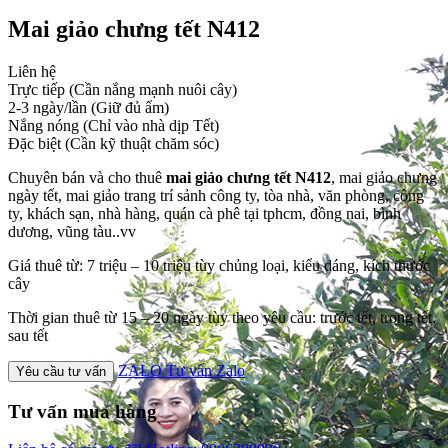
Mai giảo chưng tết N412
Liên hệ
Trực tiếp (Cần nắng mạnh nuôi cây)
2-3 ngày/lần (Giữ đủ ẩm)
Nắng nóng (Chỉ vào nhà dịp Tết)
Đặc biệt (Cần kỹ thuật chăm sóc)
Chuyên bán và cho thuê
mai giảo chưng tết N412
, mai giảo chưng
ngày tết, mai giảo trang trí sảnh công ty, tòa nhà, văn phòng, công
ty, khách sạn, nhà hàng, quán cà phê tại tphcm, đồng nai, bình
dương, vũng tàu..vv
Giá thuê từ: 7 triệu – 10 triệu tùy chủng loại, kiểu dáng, kích thước
cây
Thời gian thuê từ 15 – 20 ngày tùy theo yêu cầu: trước tết, trong tết,
sau tết
ZALO
Tư vấn Zalo
Yêu cầu tư vấn
Tư vấn mua hàng