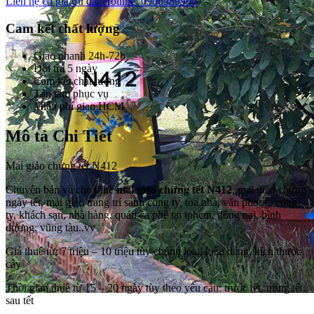
Liên hệ có giá ưu đãi
Hotline: 0906389990
Cam kết chất lượng
Giao nhanh 24h-72h
Đổi trả 5 ngày
Cam kết chất lượng
Tận tâm phục vụ
Miễn phí giao HCM
Mô tả Chi Tiết
Mai giảo chưng tết N412
Chuyên bán và cho thuê
mai giảo chưng tết N412
, mai giảo chưng
ngày tết, mai giảo trang trí sảnh công ty, tòa nhà, văn phòng, công
ty, khách sạn, nhà hàng, quán cà phê tại tphcm, đồng nai, bình
dương, vũng tàu..vv
Giá thuê từ: 7 triệu – 10 triệu tùy chủng loại, kiểu dáng, kích thước
cây
Thời gian thuê từ 15 – 20 ngày tùy theo yêu cầu: trước tết, trong tết,
sau tết