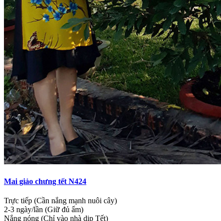
Mai giảo chưng tết N424
Trực tiếp (Cần nắng mạnh nuôi cây)
2-3 ngày/lần (Giữ đủ ẩm)
Nắng nóng (Chỉ vào nhà dịp Tết)