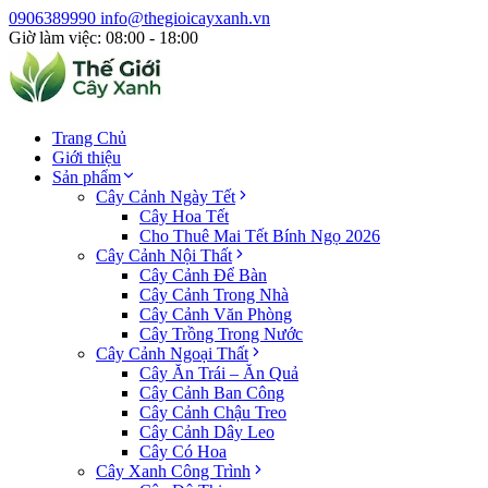
0906389990
info@thegioicayxanh.vn
Giờ làm việc: 08:00 - 18:00
Trang Chủ
Giới thiệu
Sản phẩm
Cây Cảnh Ngày Tết
Cây Hoa Tết
Cho Thuê Mai Tết Bính Ngọ 2026
Cây Cảnh Nội Thất
Cây Cảnh Để Bàn
Cây Cảnh Trong Nhà
Cây Cảnh Văn Phòng
Cây Trồng Trong Nước
Cây Cảnh Ngoại Thất
Cây Ăn Trái – Ăn Quả
Cây Cảnh Ban Công
Cây Cảnh Chậu Treo
Cây Cảnh Dây Leo
Cây Có Hoa
Cây Xanh Công Trình