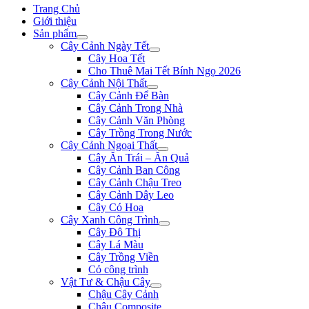
Trang Chủ
Giới thiệu
Sản phẩm
Cây Cảnh Ngày Tết
Cây Hoa Tết
Cho Thuê Mai Tết Bính Ngọ 2026
Cây Cảnh Nội Thất
Cây Cảnh Để Bàn
Cây Cảnh Trong Nhà
Cây Cảnh Văn Phòng
Cây Trồng Trong Nước
Cây Cảnh Ngoại Thất
Cây Ăn Trái – Ăn Quả
Cây Cảnh Ban Công
Cây Cảnh Chậu Treo
Cây Cảnh Dây Leo
Cây Có Hoa
Cây Xanh Công Trình
Cây Đô Thị
Cây Lá Màu
Cây Trồng Viền
Cỏ công trình
Vật Tư & Chậu Cây
Chậu Cây Cảnh
Chậu Composite