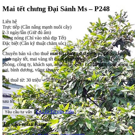
Mai tết chưng Đại Sảnh Ms – P248
Liên hệ
Trực tiếp (Cần nắng mạnh nuôi cây)
2-3 ngày/lần (Giữ đủ ẩm)
Nắng nóng (Chỉ vào nhà dịp Tết)
Đặc biệt (Cần kỹ thuật chăm sóc)
Chuyên bán và cho thuê
mai tết chưng đại sảnh p248
, mai chưng
sảnh ngày tết, mai vàng tết trang trí sảnh lớn..cho tòa nhà, văn
phòng, công ty, khách sạn, nhà hàng, quán cà phê tại tphcm, đồng
nai, bình dương, vũng tàu..vv
Giá thuê từ: 30 triệu – 50 triệu tùy chủng loại, kiểu dáng, kích thước
cây
Thời gian thuê từ 15 – 20 ngày tùy theo yêu cầu: trước tết, trong tết,
sau tết
ZALO
Tư vấn Zalo
Yêu cầu tư vấn
Tư vấn mua hàng