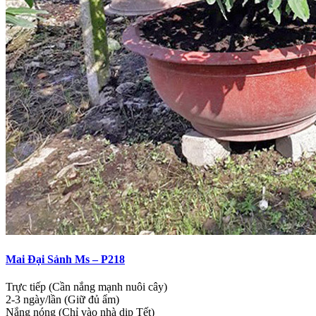
Mai Đại Sảnh Ms – P218
Trực tiếp (Cần nắng mạnh nuôi cây)
2-3 ngày/lần (Giữ đủ ẩm)
Nắng nóng (Chỉ vào nhà dịp Tết)