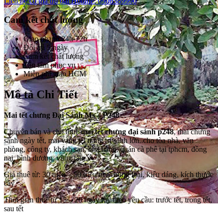
Liên hệ có giá ưu đãi
Hotline: 0906389990
Cam kết chất lượng
Giao nhanh 24h-72h
Đổi trả 5 ngày
Cam kết chất lượng
Tận tâm phục vụ
Miễn phí giao HCM
Mô tả Chi Tiết
Mai tết chưng Đại Sảnh Ms – P248
Chuyên bán và cho thuê
mai tết chưng đại sảnh p248
, mai chưng
sảnh ngày tết, mai vàng tết trang trí sảnh lớn..cho tòa nhà, văn
phòng, công ty, khách sạn, nhà hàng, quán cà phê tại tphcm, đồng
nai, bình dương, vũng tàu..vv
Giá thuê từ: 30 triệu – 50 triệu tùy chủng loại, kiểu dáng, kích thước
cây
Thời gian thuê từ 15 – 20 ngày tùy theo yêu cầu: trước tết, trong tết,
sau tết