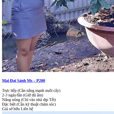
Mai Đại Sảnh Ms – P200
Trực tiếp (Cần nắng mạnh nuôi cây)
2-3 ngày/lần (Giữ đủ ẩm)
Nắng nóng (Chỉ vào nhà dịp Tết)
Đặc biệt (Cần kỹ thuật chăm sóc)
Giá sở hữu
Liên hệ