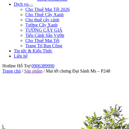
Dịch vụ
Cho Thuê Mai Tết 2026
Cho Thuê Cây Xanh
Cho thuê cây cảnh
Tường Cây Xanh
TƯỜNG CÂY GIẢ
Tiểu Cảnh Sân Vườn
Cho Thuê Mai Tết
Trang Trí Ban Công
Tin tức & Kiến Thức
Liên hệ
Hotline Hỗ Trợ
0906389990
Trang chủ
/
Sản phẩm
/
Mai tết chưng Đại Sảnh Ms – P248