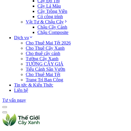
Cây Đô Thị
Cây Lá Màu
Cây Trồng Viền
Cỏ công trình
Vật Tư & Chậu Cây
Chậu Cây Cảnh
Chậu Composite
Dịch vụ
Cho Thuê Mai Tết 2026
Cho Thuê Cây Xanh
Cho thuê cây cảnh
Tường Cây Xanh
TƯỜNG CÂY GIẢ
Tiểu Cảnh Sân Vườn
Cho Thuê Mai Tết
Trang Trí Ban Công
Tin tức & Kiến Thức
Liên hệ
Tư vấn ngay