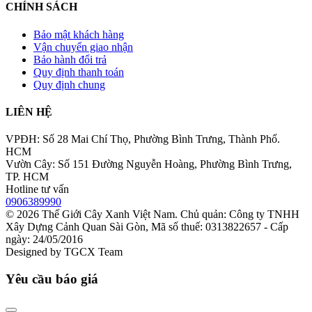
CHÍNH SÁCH
Bảo mật khách hàng
Vận chuyển giao nhận
Bảo hành đổi trả
Quy định thanh toán
Quy định chung
LIÊN HỆ
VPĐH: Số 28 Mai Chí Thọ, Phường Bình Trưng, Thành Phố.
HCM
Vườn Cây: Số 151 Đường Nguyễn Hoàng, Phường Bình Trưng,
TP. HCM
Hotline tư vấn
0906389990
© 2026
Thế Giới Cây Xanh Việt Nam
. Chủ quản: Công ty TNHH
Xây Dựng Cảnh Quan Sài Gòn, Mã số thuế: 0313822657 - Cấp
ngày: 24/05/2016
Designed by
TGCX Team
Yêu cầu báo giá