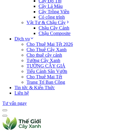
Cây Đô Thị
Cây Lá Màu
Cây Trồng Viền
Cỏ công trình
Vật Tư & Chậu Cây
Chậu Cây Cảnh
Chậu Composite
Dịch vụ
Cho Thuê Mai Tết 2026
Cho Thuê Cây Xanh
Cho thuê cây cảnh
Tường Cây Xanh
TƯỜNG CÂY GIẢ
Tiểu Cảnh Sân Vườn
Cho Thuê Mai Tết
Trang Trí Ban Công
Tin tức & Kiến Thức
Liên hệ
Tư vấn ngay