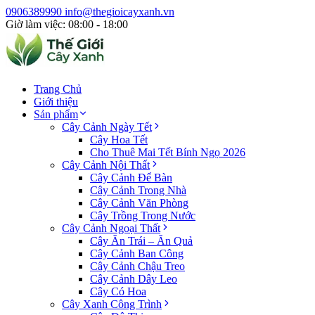
0906389990
info@thegioicayxanh.vn
Giờ làm việc: 08:00 - 18:00
Trang Chủ
Giới thiệu
Sản phẩm
Cây Cảnh Ngày Tết
Cây Hoa Tết
Cho Thuê Mai Tết Bính Ngọ 2026
Cây Cảnh Nội Thất
Cây Cảnh Để Bàn
Cây Cảnh Trong Nhà
Cây Cảnh Văn Phòng
Cây Trồng Trong Nước
Cây Cảnh Ngoại Thất
Cây Ăn Trái – Ăn Quả
Cây Cảnh Ban Công
Cây Cảnh Chậu Treo
Cây Cảnh Dây Leo
Cây Có Hoa
Cây Xanh Công Trình