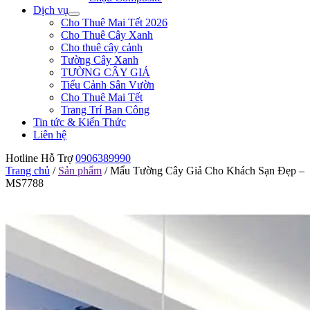
Dịch vụ
Cho Thuê Mai Tết 2026
Cho Thuê Cây Xanh
Cho thuê cây cảnh
Tường Cây Xanh
TƯỜNG CÂY GIẢ
Tiểu Cảnh Sân Vườn
Cho Thuê Mai Tết
Trang Trí Ban Công
Tin tức & Kiến Thức
Liên hệ
Hotline Hỗ Trợ
0906389990
Trang chủ
/
Sản phẩm
/
Mẩu Tường Cây Giả Cho Khách Sạn Đẹp –
MS7788