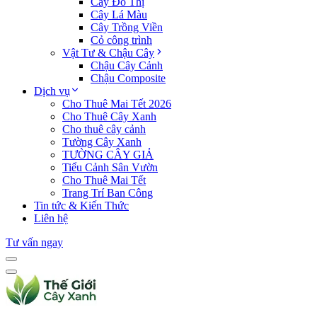
Cây Đô Thị
Cây Lá Màu
Cây Trồng Viền
Cỏ công trình
Vật Tư & Chậu Cây
Chậu Cây Cảnh
Chậu Composite
Dịch vụ
Cho Thuê Mai Tết 2026
Cho Thuê Cây Xanh
Cho thuê cây cảnh
Tường Cây Xanh
TƯỜNG CÂY GIẢ
Tiểu Cảnh Sân Vườn
Cho Thuê Mai Tết
Trang Trí Ban Công
Tin tức & Kiến Thức
Liên hệ
Tư vấn ngay