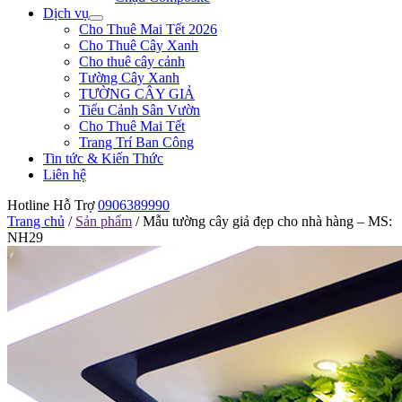
Dịch vụ
Cho Thuê Mai Tết 2026
Cho Thuê Cây Xanh
Cho thuê cây cảnh
Tường Cây Xanh
TƯỜNG CÂY GIẢ
Tiểu Cảnh Sân Vườn
Cho Thuê Mai Tết
Trang Trí Ban Công
Tin tức & Kiến Thức
Liên hệ
Hotline Hỗ Trợ
0906389990
Trang chủ
/
Sản phẩm
/
Mẫu tường cây giả đẹp cho nhà hàng – MS:
NH29