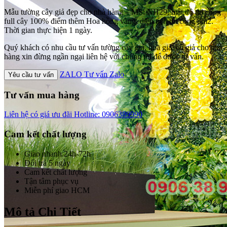
Mẫu tường cây giả đẹp cho nhà hàng – MS: NH29, mật độ thi công
full cây 100% điểm thêm Hoa hồng vàng, diện tích thi công 8m2.
Thời gian thực hiện 1 ngày.
Quý khách có nhu cầu tư vấn tường cây giả, hoa giả, cỏ giả cho nhà
hàng xin đừng ngần ngại liên hệ với chúng tôi để được tư vấn.
ZALO
Tư vấn Zalo
Yêu cầu tư vấn
Tư vấn mua hàng
Liên hệ có giá ưu đãi
Hotline: 0906389990
Cam kết chất lượng
Giao nhanh 24h-72h
Đổi trả 5 ngày
Cam kết chất lượng
Tận tâm phục vụ
Miễn phí giao HCM
Mô tả Chi Tiết