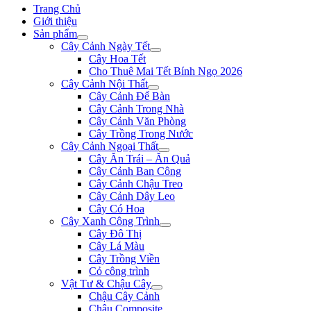
Trang Chủ
Giới thiệu
Sản phẩm
Cây Cảnh Ngày Tết
Cây Hoa Tết
Cho Thuê Mai Tết Bính Ngọ 2026
Cây Cảnh Nội Thất
Cây Cảnh Để Bàn
Cây Cảnh Trong Nhà
Cây Cảnh Văn Phòng
Cây Trồng Trong Nước
Cây Cảnh Ngoại Thất
Cây Ăn Trái – Ăn Quả
Cây Cảnh Ban Công
Cây Cảnh Chậu Treo
Cây Cảnh Dây Leo
Cây Có Hoa
Cây Xanh Công Trình
Cây Đô Thị
Cây Lá Màu
Cây Trồng Viền
Cỏ công trình
Vật Tư & Chậu Cây
Chậu Cây Cảnh
Chậu Composite