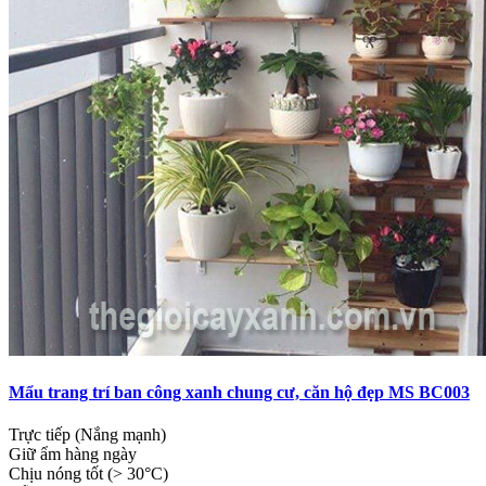
Mẩu trang trí ban công xanh chung cư, căn hộ đẹp MS BC003
Trực tiếp (Nắng mạnh)
Giữ ẩm hàng ngày
Chịu nóng tốt (> 30°C)