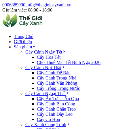
0906389990
info@thegioicayxanh.vn
Giờ làm việc: 08:00 - 18:00
Trang Chủ
Giới thiệu
Sản phẩm
Cây Cảnh Ngày Tết
Cây Hoa Tết
Cho Thuê Mai Tết Bính Ngọ 2026
Cây Cảnh Nội Thất
Cây Cảnh Để Bàn
Cây Cảnh Trong Nhà
Cây Cảnh Văn Phòng
Cây Trồng Trong Nước
Cây Cảnh Ngoại Thất
Cây Ăn Trái – Ăn Quả
Cây Cảnh Ban Công
Cây Cảnh Chậu Treo
Cây Cảnh Dây Leo
Cây Có Hoa
Cây Xanh Công Trình