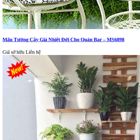
Mẩu Tường Cây Giả Nhiệt Đới Cho Quán Bar – MS6898
Giá sở hữu
Liên hệ