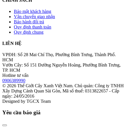
CHÍNH SÁCH
Bảo mật khách hàng
Vận chuyển giao nhận
Bảo hành đổi trả
Quy định thanh toán
Quy định chung
LIÊN HỆ
VPĐH: Số 28 Mai Chí Thọ, Phường Bình Trưng, Thành Phố.
HCM
Vườn Cây: Số 151 Đường Nguyễn Hoàng, Phường Bình Trưng,
TP. HCM
Hotline tư vấn
0906389990
© 2026
Thế Giới Cây Xanh Việt Nam
. Chủ quản: Công ty TNHH
Xây Dựng Cảnh Quan Sài Gòn, Mã số thuế: 0313822657 - Cấp
ngày: 24/05/2016
Designed by
TGCX Team
Yêu cầu báo giá