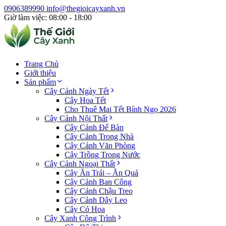
0906389990
info@thegioicayxanh.vn
Giờ làm việc: 08:00 - 18:00
Trang Chủ
Giới thiệu
Sản phẩm
Cây Cảnh Ngày Tết
Cây Hoa Tết
Cho Thuê Mai Tết Bính Ngọ 2026
Cây Cảnh Nội Thất
Cây Cảnh Để Bàn
Cây Cảnh Trong Nhà
Cây Cảnh Văn Phòng
Cây Trồng Trong Nước
Cây Cảnh Ngoại Thất
Cây Ăn Trái – Ăn Quả
Cây Cảnh Ban Công
Cây Cảnh Chậu Treo
Cây Cảnh Dây Leo
Cây Có Hoa
Cây Xanh Công Trình