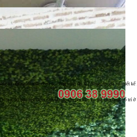
ang trí nội ngoại thất cho các công trình đó là tường cây giả có thiết
 vừa giúp bạn tiết kiệm một khoản chi phí lớn, có thể linh hoạt bố trí