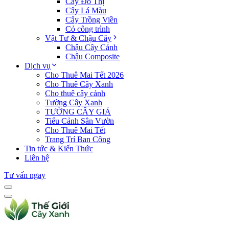
Cây Đô Thị
Cây Lá Màu
Cây Trồng Viền
Cỏ công trình
Vật Tư & Chậu Cây
Chậu Cây Cảnh
Chậu Composite
Dịch vụ
Cho Thuê Mai Tết 2026
Cho Thuê Cây Xanh
Cho thuê cây cảnh
Tường Cây Xanh
TƯỜNG CÂY GIẢ
Tiểu Cảnh Sân Vườn
Cho Thuê Mai Tết
Trang Trí Ban Công
Tin tức & Kiến Thức
Liên hệ
Tư vấn ngay