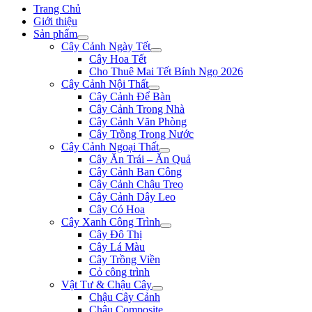
Trang Chủ
Giới thiệu
Sản phẩm
Cây Cảnh Ngày Tết
Cây Hoa Tết
Cho Thuê Mai Tết Bính Ngọ 2026
Cây Cảnh Nội Thất
Cây Cảnh Để Bàn
Cây Cảnh Trong Nhà
Cây Cảnh Văn Phòng
Cây Trồng Trong Nước
Cây Cảnh Ngoại Thất
Cây Ăn Trái – Ăn Quả
Cây Cảnh Ban Công
Cây Cảnh Chậu Treo
Cây Cảnh Dây Leo
Cây Có Hoa
Cây Xanh Công Trình
Cây Đô Thị
Cây Lá Màu
Cây Trồng Viền
Cỏ công trình
Vật Tư & Chậu Cây
Chậu Cây Cảnh
Chậu Composite