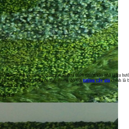
ó rất nhiều cách. Hiện nay, phong trào đưa thiên nhiên vào nhà là xu 
 những ưu nhược điểm cụ thể. Trong đó với
tường cây giả
chính là b
một cách dễ dàng.
oại thất