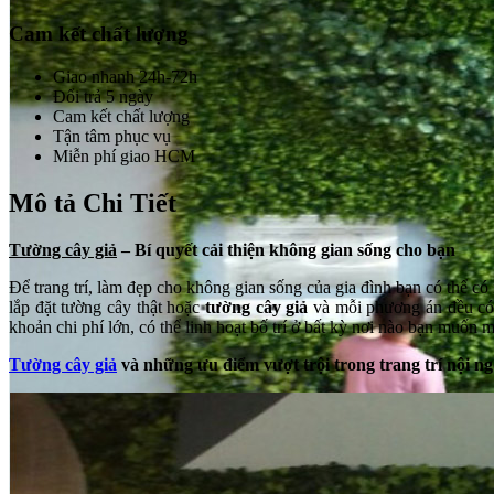
Cam kết chất lượng
Giao nhanh 24h-72h
Đổi trả 5 ngày
Cam kết chất lượng
Tận tâm phục vụ
Miễn phí giao HCM
Mô tả Chi Tiết
Tường cây giả
– Bí quyết cải thiện không gian sống cho bạn
Để trang trí, làm đẹp cho không gian sống của gia đình bạn có thể c
lắp đặt tường cây thật hoặc
tường cây giả
và mỗi phương án đều có
khoản chi phí lớn, có thể linh hoạt bố trí ở bất kỳ nơi nào bạn muốn 
Tường cây giả
và những ưu điểm vượt trội trong trang trí nội ng