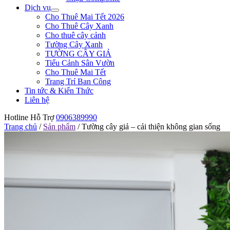
Dịch vụ
Cho Thuê Mai Tết 2026
Cho Thuê Cây Xanh
Cho thuê cây cảnh
Tường Cây Xanh
TƯỜNG CÂY GIẢ
Tiểu Cảnh Sân Vườn
Cho Thuê Mai Tết
Trang Trí Ban Công
Tin tức & Kiến Thức
Liên hệ
Hotline Hỗ Trợ
0906389990
Trang chủ
/
Sản phẩm
/
Tường cây giả – cải thiện không gian sống