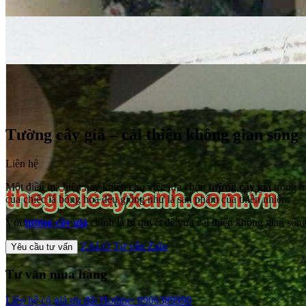
Tường cây giả – cải thiện không gian sống
Liên hệ
Một điều mà hiện nay khiến cho việc lựa chọn
tường cây giả
trong tr
của chiếc lá bông hoa đều giống như là sản phẩm của thiên nhiên.
Với
tường cây giả
chính là bí quyết để vừa cải thiện không gian sống
ZALO
Tư vấn Zalo
Yêu cầu tư vấn
Tư vấn mua hàng
Liên hệ có giá ưu đãi
Hotline: 0906389990