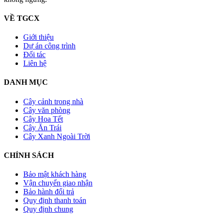
VỀ TGCX
Giới thiệu
Dự án công trình
Đối tác
Liên hệ
DANH MỤC
Cây cảnh trong nhà
Cây văn phòng
Cây Hoa Tết
Cây Ăn Trái
Cây Xanh Ngoài Trời
CHÍNH SÁCH
Bảo mật khách hàng
Vận chuyển giao nhận
Bảo hành đổi trả
Quy định thanh toán
Quy định chung