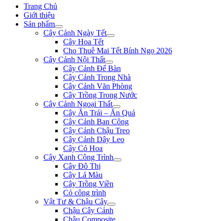
Trang Chủ
Giới thiệu
Sản phẩm
Cây Cảnh Ngày Tết
Cây Hoa Tết
Cho Thuê Mai Tết Bính Ngọ 2026
Cây Cảnh Nội Thất
Cây Cảnh Để Bàn
Cây Cảnh Trong Nhà
Cây Cảnh Văn Phòng
Cây Trồng Trong Nước
Cây Cảnh Ngoại Thất
Cây Ăn Trái – Ăn Quả
Cây Cảnh Ban Công
Cây Cảnh Chậu Treo
Cây Cảnh Dây Leo
Cây Có Hoa
Cây Xanh Công Trình
Cây Đô Thị
Cây Lá Màu
Cây Trồng Viền
Cỏ công trình
Vật Tư & Chậu Cây
Chậu Cây Cảnh
Chậu Composite