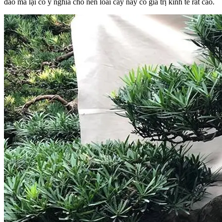
đáo mà lại có ý nghĩa cho nên loài cây này có giá trị kinh tế rất cao.