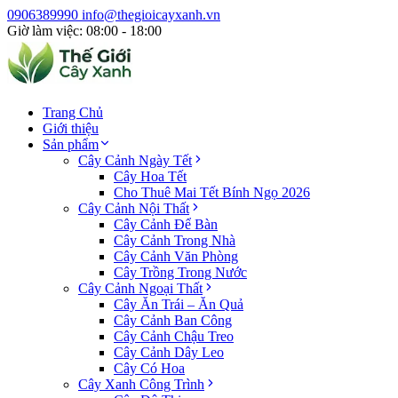
0906389990
info@thegioicayxanh.vn
Giờ làm việc: 08:00 - 18:00
Trang Chủ
Giới thiệu
Sản phẩm
Cây Cảnh Ngày Tết
Cây Hoa Tết
Cho Thuê Mai Tết Bính Ngọ 2026
Cây Cảnh Nội Thất
Cây Cảnh Để Bàn
Cây Cảnh Trong Nhà
Cây Cảnh Văn Phòng
Cây Trồng Trong Nước
Cây Cảnh Ngoại Thất
Cây Ăn Trái – Ăn Quả
Cây Cảnh Ban Công
Cây Cảnh Chậu Treo
Cây Cảnh Dây Leo
Cây Có Hoa
Cây Xanh Công Trình