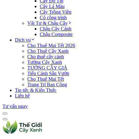
Cây Đô Thị
Cây Lá Màu
Cây Trồng Viền
Cỏ công trình
Vật Tư & Chậu Cây
Chậu Cây Cảnh
Chậu Composite
Dịch vụ
Cho Thuê Mai Tết 2026
Cho Thuê Cây Xanh
Cho thuê cây cảnh
Tường Cây Xanh
TƯỜNG CÂY GIẢ
Tiểu Cảnh Sân Vườn
Cho Thuê Mai Tết
Trang Trí Ban Công
Tin tức & Kiến Thức
Liên hệ
Tư vấn ngay