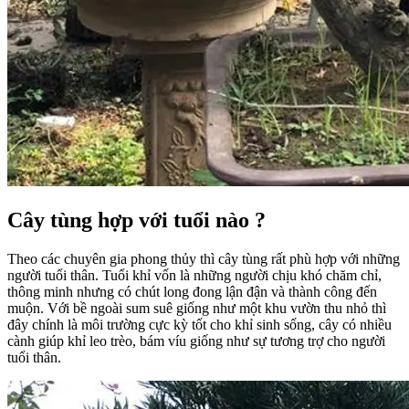
Cây tùng hợp với tuổi nào ?
Theo các chuyên gia phong thủy thì cây tùng rất phù hợp với những
người tuổi thân. Tuổi khỉ vốn là những người chịu khó chăm chỉ,
thông minh nhưng có chút long đong lận đận và thành công đến
muộn. Với bề ngoài sum suê giống như một khu vườn thu nhỏ thì
đây chính là môi trường cực kỳ tốt cho khỉ sinh sống, cây có nhiều
cành giúp khỉ leo trèo, bám víu giống như sự tương trợ cho người
tuổi thân.