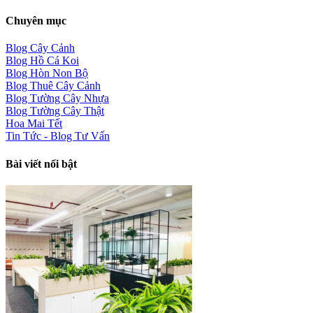
Chuyên mục
Blog Cây Cảnh
Blog Hồ Cá Koi
Blog Hòn Non Bộ
Blog Thuê Cây Cảnh
Blog Tường Cây Nhựa
Blog Tường Cây Thật
Hoa Mai Tết
Tin Tức - Blog Tư Vấn
Bài viết nổi bật