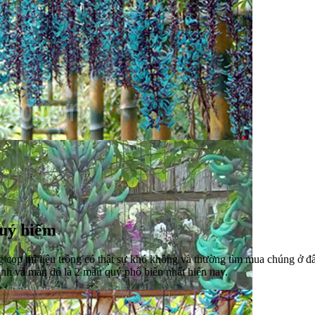
quý hiếm
 cọp thì liệu trồng có thật sự khó không và thường tìm mua chúng ở 
nh và màu đỏ là 2 mầu quý phổ biến nhất hiện nay.