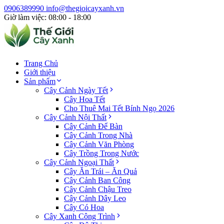
0906389990
info@thegioicayxanh.vn
Giờ làm việc: 08:00 - 18:00
Trang Chủ
Giới thiệu
Sản phẩm
Cây Cảnh Ngày Tết
Cây Hoa Tết
Cho Thuê Mai Tết Bính Ngọ 2026
Cây Cảnh Nội Thất
Cây Cảnh Để Bàn
Cây Cảnh Trong Nhà
Cây Cảnh Văn Phòng
Cây Trồng Trong Nước
Cây Cảnh Ngoại Thất
Cây Ăn Trái – Ăn Quả
Cây Cảnh Ban Công
Cây Cảnh Chậu Treo
Cây Cảnh Dây Leo
Cây Có Hoa
Cây Xanh Công Trình