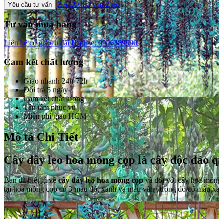
ZALO
Tư vấn Zalo
Yêu cầu tư vấn
Tư vấn mua hàng
Liên hệ có giá ưu đãi
Hotline: 0906389990
Cam kết chất lượng
Giao nhanh 24h-72h
Đổi trả 5 ngày
Cam kết chất lượng
Tận tâm phục vụ
Miễn phí giao HCM
Mô tả Chi Tiết
Cây dây leo hoa móng cọp là cây độc đáo 
Bạn đã biết gì về
cây dây leo hoa móng cọp
và đối với cây hoa móng
tại hoa móng cọp có 3 màu đỏ, xanh và màu vàng trong đó có màu xa