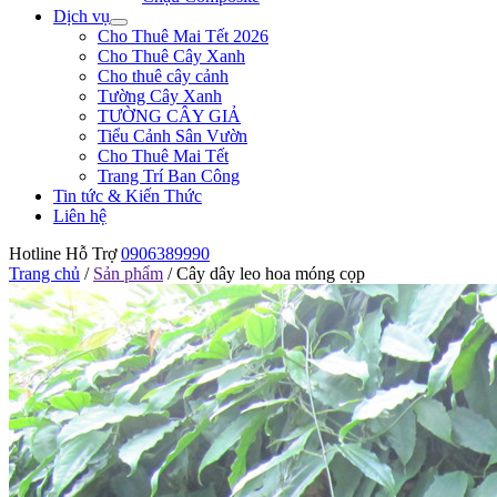
Dịch vụ
Cho Thuê Mai Tết 2026
Cho Thuê Cây Xanh
Cho thuê cây cảnh
Tường Cây Xanh
TƯỜNG CÂY GIẢ
Tiểu Cảnh Sân Vườn
Cho Thuê Mai Tết
Trang Trí Ban Công
Tin tức & Kiến Thức
Liên hệ
Hotline Hỗ Trợ
0906389990
Trang chủ
/
Sản phẩm
/
Cây dây leo hoa móng cọp