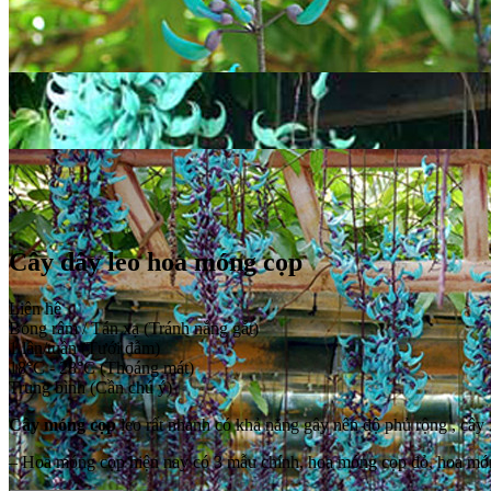
Cây dây leo hoa móng cọp
Liên hệ
Bóng râm / Tán xạ (Tránh nắng gắt)
1 lần/tuần (Tưới đẫm)
18°C - 28°C (Thoáng mát)
Trung bình (Cần chú ý)
Cây móng cọp
leo rất nhanh có khả năng gây nên độ phủ rộng , cây
– Hoa móng cọp hiện nay có 3 mẫu chính, hoa móng cọp đỏ, hoa mó