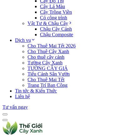
Cây Đô Thị
Cây Lá Màu
Cây Trồng Viền
Cỏ công trình
Vật Tư & Chậu Cây
Chậu Cây Cảnh
Chậu Composite
Dịch vụ
Cho Thuê Mai Tết 2026
Cho Thuê Cây Xanh
Cho thuê cây cảnh
Tường Cây Xanh
TƯỜNG CÂY GIẢ
Tiểu Cảnh Sân Vườn
Cho Thuê Mai Tết
Trang Trí Ban Công
Tin tức & Kiến Thức
Liên hệ
Tư vấn ngay