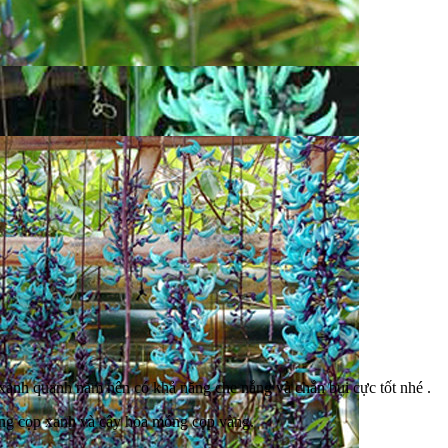
 xanh quanh năm nên có khả năng che nắng và chắn bụi cực tốt nhé .
ng cọp xanh và cây hoa móng cọp vàng.