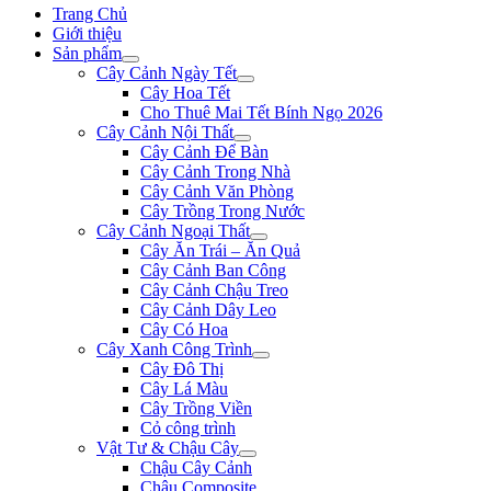
Trang Chủ
Giới thiệu
Sản phẩm
Cây Cảnh Ngày Tết
Cây Hoa Tết
Cho Thuê Mai Tết Bính Ngọ 2026
Cây Cảnh Nội Thất
Cây Cảnh Để Bàn
Cây Cảnh Trong Nhà
Cây Cảnh Văn Phòng
Cây Trồng Trong Nước
Cây Cảnh Ngoại Thất
Cây Ăn Trái – Ăn Quả
Cây Cảnh Ban Công
Cây Cảnh Chậu Treo
Cây Cảnh Dây Leo
Cây Có Hoa
Cây Xanh Công Trình
Cây Đô Thị
Cây Lá Màu
Cây Trồng Viền
Cỏ công trình
Vật Tư & Chậu Cây
Chậu Cây Cảnh
Chậu Composite