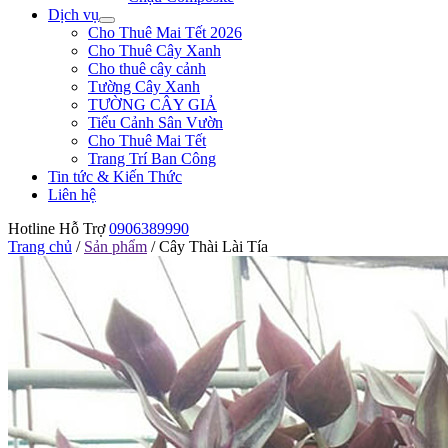
Dịch vụ
Cho Thuê Mai Tết 2026
Cho Thuê Cây Xanh
Cho thuê cây cảnh
Tường Cây Xanh
TƯỜNG CÂY GIẢ
Tiểu Cảnh Sân Vườn
Cho Thuê Mai Tết
Trang Trí Ban Công
Tin tức & Kiến Thức
Liên hệ
Hotline Hỗ Trợ
0906389990
Trang chủ
/
Sản phẩm
/
Cây Thài Lài Tía