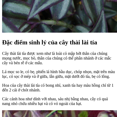
Đặc điểm sinh lý của cây thài lài tía
Cây thài lài tía được xem như là loài cỏ mập bởi thân của chúng
mọng nước, mọc bò, thân của chúng có thể phân nhánh ở các mắc
cây và bén rễ ở các mấu.
Lá mọc so le, có bẹ, phiến lá hình bầu dục, chóp nhọn, mặt trên màu
lục, có sọc ở mép và ở giữa, lằn giữa, mặt dưới đỏ tía, bẹ có lông.
Hoa của cây thài lài tía có bong nhỉ, xanh tía hay màu hồng chỉ từ 1
đến 2 cái ở chót nhánh.
Các cánh hoa như dính với nhau, sáu nhị bằng nhau, cây có quả
nang nhỏ chứa nhiều hạt và có vỏ ngoài của hạt.