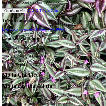
trí sân vườn, công viên hay trường học…
ZALO
Tư vấn Zalo
Yêu cầu tư vấn
Tư vấn mua hàng
Liên hệ có giá ưu đãi
Hotline: 0906389990
Cam kết chất lượng
Giao nhanh 24h-72h
Đổi trả 5 ngày
Cam kết chất lượng
Tận tâm phục vụ
Miễn phí giao HCM
Mô tả Chi Tiết
Mô tả cây thài lài tía
Loài cây này có tên thường gọi là
cây thài lài tía
Tên khoa học là Tradescantia pallida