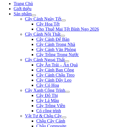
Trang Chủ
Giới thiệu
Sản phẩm
Cây Cảnh Ngày Tết
Cây Hoa Tết
Cho Thuê Mai Tết Bính Ngọ 2026
Cây Cảnh Nội Thất
Cây Cảnh Để Bàn
Cây Cảnh Trong Nhà
Cây Cảnh Văn Phòng
Cây Trồng Trong Nước
Cây Cảnh Ngoại Thất
Cây Ăn Trái – Ăn Quả
Cây Cảnh Ban Công
Cây Cảnh Chậu Treo
Cây Cảnh Dây Leo
Cây Có Hoa
Cây Xanh Công Trình
Cây Đô Thị
Cây Lá Màu
Cây Trồng Viền
Cỏ công trình
Vật Tư & Chậu Cây
Chậu Cây Cảnh
Chậu Composite