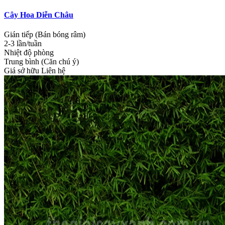
Cây Hoa Diễn Châu
Gián tiếp (Bán bóng râm)
2-3 lần/tuần
Nhiệt độ phòng
Trung bình (Căn chú ý)
Giá sở hữu
Liên hệ