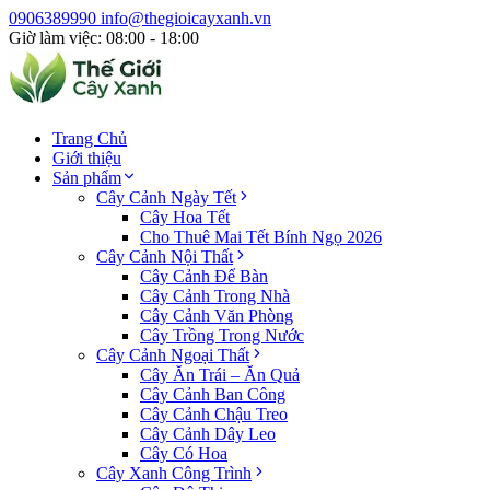
0906389990
info@thegioicayxanh.vn
Giờ làm việc: 08:00 - 18:00
Trang Chủ
Giới thiệu
Sản phẩm
Cây Cảnh Ngày Tết
Cây Hoa Tết
Cho Thuê Mai Tết Bính Ngọ 2026
Cây Cảnh Nội Thất
Cây Cảnh Để Bàn
Cây Cảnh Trong Nhà
Cây Cảnh Văn Phòng
Cây Trồng Trong Nước
Cây Cảnh Ngoại Thất
Cây Ăn Trái – Ăn Quả
Cây Cảnh Ban Công
Cây Cảnh Chậu Treo
Cây Cảnh Dây Leo
Cây Có Hoa
Cây Xanh Công Trình