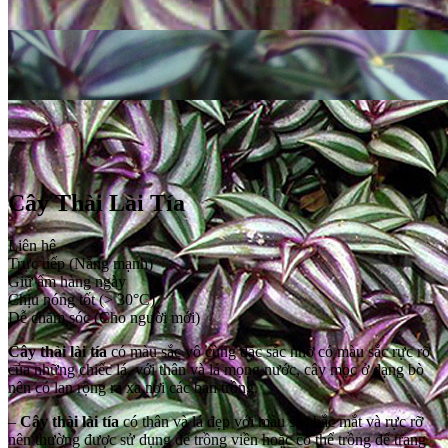
Cây Thài Lài Tía
Liên hệ
Trực tiếp (Nắng mạnh)
Giữ ẩm hàng ngày
Chịu nóng tốt (> 30°C)
Dễ chăm sóc (Cho người mới)
Cây thài lài tía
có màu sắc vô cùng đặc sắc nhờ có màu sắc rực rỡ
của những chiếc lá, với thân và lá mọng nước, cây mọc ở dạng bò
nên có lan rộng ra xa nơi các bạn trồng.
–
Cây thài lài tía
có thân và lá đẹp với màu sắc bắc mắt và rực rỡ
nên thường được sử dụng để trồng viền hoặc có thể trồng để trang