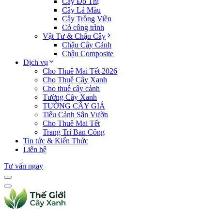
Cây Đô Thị
Cây Lá Màu
Cây Trồng Viền
Cỏ công trình
Vật Tư & Chậu Cây
Chậu Cây Cảnh
Chậu Composite
Dịch vụ
Cho Thuê Mai Tết 2026
Cho Thuê Cây Xanh
Cho thuê cây cảnh
Tường Cây Xanh
TƯỜNG CÂY GIẢ
Tiểu Cảnh Sân Vườn
Cho Thuê Mai Tết
Trang Trí Ban Công
Tin tức & Kiến Thức
Liên hệ
Tư vấn ngay