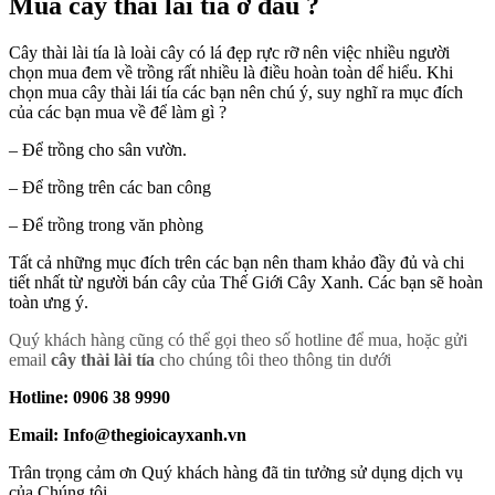
Mua cây thài lài tía ở đâu ?
Cây thài lài tía là loài cây có lá đẹp rực rỡ nên việc nhiều người
chọn mua đem về trồng rất nhiều là điều hoàn toàn dể hiểu. Khi
chọn mua cây thài lái tía các bạn nên chú ý, suy nghĩ ra mục đích
của các bạn mua về để làm gì ?
– Để trồng cho sân vườn.
– Để trồng trên các ban công
– Để trồng trong văn phòng
Tất cả những mục đích trên các bạn nên tham khảo đầy đủ và chi
tiết nhất từ người bán cây của Thế Giới Cây Xanh. Các bạn sẽ hoàn
toàn ưng ý.
Quý khách hàng cũng có thể gọi theo số hotline để mua, hoặc gửi
email
cây thài lài tía
cho chúng tôi theo thông tin dưới
Hotline: 0906 38 9990
Email: Info@thegioicayxanh.vn
Trân trọng cảm ơn Quý khách hàng đã tin tưởng sử dụng dịch vụ
của Chúng tôi..