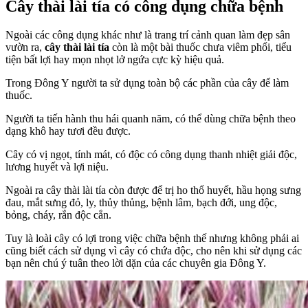
Cây thài lài tía có công dụng chữa bệnh
Ngoài các công dụng khác như là trang trí cảnh quan làm đẹp sân
vườn ra,
cây thài lài tía
còn là một bài thuốc chưa viêm phổi, tiểu
tiện bất lợi hay mọn nhọt lở ngứa cực kỳ hiệu quả.
Trong Đông Y người ta sử dụng toàn bộ các phần của cây để làm
thuốc.
Người ta tiến hành thu hái quanh năm, có thể dùng chữa bệnh theo
dạng khô hay tươi đều được.
Cây có vị ngọt, tính mát, có độc có công dụng thanh nhiệt giải độc,
lương huyết và lợi niệu.
Ngoài ra cây thài lài tía còn được để trị ho thổ huyết, hầu họng sưng
đau, mắt sưng đỏ, ly, thủy thủng, bệnh lâm, bạch đới, ung độc,
bỏng, cháy, rắn độc cắn.
Tuy là loài cây có lợi trong việc chữa bệnh thế nhưng không phải ai
cũng biết cách sử dụng vì cây có chứa độc, cho nên khi sử dụng các
bạn nên chú ý tuân theo lời dặn của các chuyên gia Đông Y.