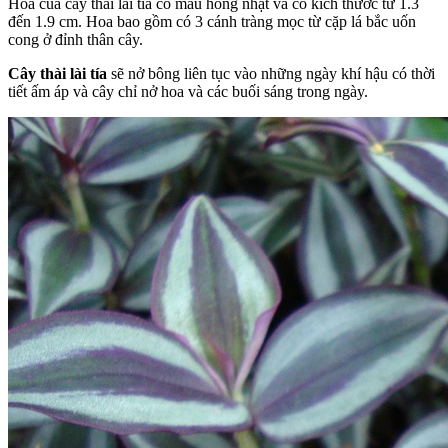
Hoa của cây thài lài tía có màu hồng nhạt và có kích thước từ 1.3
đến 1.9 cm. Hoa bao gồm có 3 cánh tràng mọc từ cặp lá bắc uốn
cong ở đỉnh thân cây.
Cây thài lài tía
sẽ nở bông liên tục vào những ngày khí hậu có thời
tiết ấm áp và cây chỉ nở hoa và các buối sáng trong ngày.