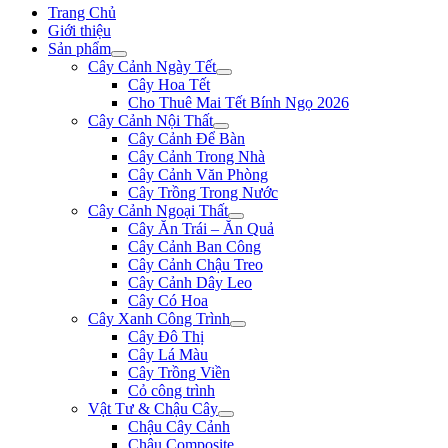
Trang Chủ
Giới thiệu
Sản phẩm
Cây Cảnh Ngày Tết
Cây Hoa Tết
Cho Thuê Mai Tết Bính Ngọ 2026
Cây Cảnh Nội Thất
Cây Cảnh Để Bàn
Cây Cảnh Trong Nhà
Cây Cảnh Văn Phòng
Cây Trồng Trong Nước
Cây Cảnh Ngoại Thất
Cây Ăn Trái – Ăn Quả
Cây Cảnh Ban Công
Cây Cảnh Chậu Treo
Cây Cảnh Dây Leo
Cây Có Hoa
Cây Xanh Công Trình
Cây Đô Thị
Cây Lá Màu
Cây Trồng Viền
Cỏ công trình
Vật Tư & Chậu Cây
Chậu Cây Cảnh
Chậu Composite