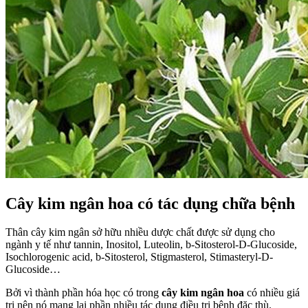
Cây kim ngân hoa có tác dụng chữa bệnh
Thân cây kim ngân sở hữu nhiều dược chất được sử dụng cho
ngành y tế như tannin, Inositol, Luteolin, b-Sitosterol-D-Glucoside,
Isochlorogenic acid, b-Sitosterol, Stigmasterol, Stimasteryl-D-
Glucoside…
Bởi vì thành phần hóa học có trong
cây kim ngân hoa
có nhiều giá
trị nên nó mang lại phần nhiều tác dụng điều trị bệnh đặc thù.