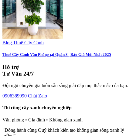
Blog Thuê Cây Cảnh
Thuê Cây Cảnh Văn Phòng tại Quận 3 | Báo Giá Mới Nhất 2025
Hỗ trợ
Tư Vấn 24/7
Đội ngũ chuyên gia luôn sẵn sàng giải đáp mọi thắc mắc của bạn.
0906389990
Chát Zalo
Thi công cây xanh chuyên nghiệp
Văn phòng • Gia đình • Không gian xanh
"Đồng hành cùng Quý khách kiến tạo không gian sống xanh lý
tưởng"