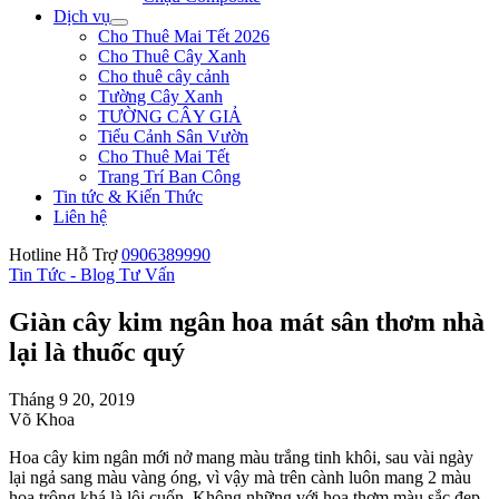
Dịch vụ
Cho Thuê Mai Tết 2026
Cho Thuê Cây Xanh
Cho thuê cây cảnh
Tường Cây Xanh
TƯỜNG CÂY GIẢ
Tiểu Cảnh Sân Vườn
Cho Thuê Mai Tết
Trang Trí Ban Công
Tin tức & Kiến Thức
Liên hệ
Hotline Hỗ Trợ
0906389990
Tin Tức - Blog Tư Vấn
Giàn cây kim ngân hoa mát sân thơm nhà
lại là thuốc quý
Tháng 9 20, 2019
Võ Khoa
Hoa cây kim ngân mới nở mang màu trắng tinh khôi, sau vài ngày
lại ngả sang màu vàng óng, vì vậy mà trên cành luôn mang 2 màu
hoa trông khá là lôi cuốn. Không những với hoa thơm màu sắc đẹp,