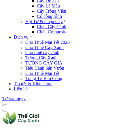
Cây Đô Thị
Cây Lá Màu
Cây Trồng Viền
Cỏ công trình
Vật Tư & Chậu Cây
Chậu Cây Cảnh
Chậu Composite
Dịch vụ
Cho Thuê Mai Tết 2026
Cho Thuê Cây Xanh
Cho thuê cây cảnh
Tường Cây Xanh
TƯỜNG CÂY GIẢ
Tiểu Cảnh Sân Vườn
Cho Thuê Mai Tết
Trang Trí Ban Công
Tin tức & Kiến Thức
Liên hệ
Tư vấn ngay