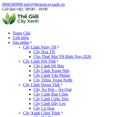
0906389990
info@thegioicayxanh.vn
Giờ làm việc: 08:00 - 18:00
Trang Chủ
Giới thiệu
Sản phẩm
Cây Cảnh Ngày Tết
Cây Hoa Tết
Cho Thuê Mai Tết Bính Ngọ 2026
Cây Cảnh Nội Thất
Cây Cảnh Để Bàn
Cây Cảnh Trong Nhà
Cây Cảnh Văn Phòng
Cây Trồng Trong Nước
Cây Cảnh Ngoại Thất
Cây Ăn Trái – Ăn Quả
Cây Cảnh Ban Công
Cây Cảnh Chậu Treo
Cây Cảnh Dây Leo
Cây Có Hoa
Cây Xanh Công Trình