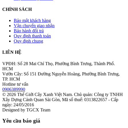
CHÍNH SÁCH
Bảo mật khách hàng
Vận chuyển giao nhận
Bảo hành đổi trả
Quy định thanh toán
Quy định chung
LIÊN HỆ
VPĐH: Số 28 Mai Chí Thọ, Phường Bình Trưng, Thành Phố.
HCM
Vườn Cây: Số 151 Đường Nguyễn Hoàng, Phường Bình Trưng,
TP. HCM
Hotline tư vấn
0906389990
© 2026
Thế Giới Cây Xanh Việt Nam
. Chủ quản: Công ty TNHH
Xây Dựng Cảnh Quan Sài Gòn, Mã số thuế: 0313822657 - Cấp
ngày: 24/05/2016
Designed by
TGCX Team
Yêu cầu báo giá