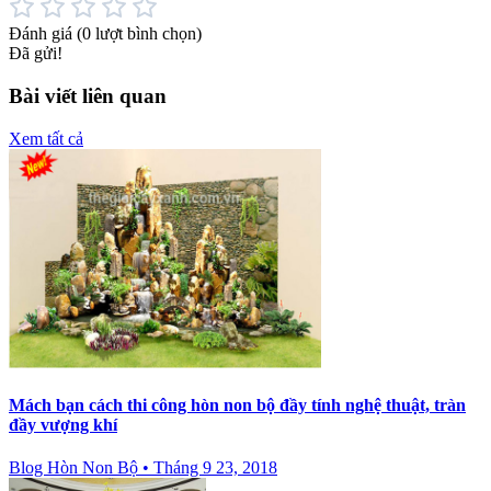
Đánh giá
(0 lượt bình chọn)
Đã gửi!
Bài viết liên quan
Xem tất cả
Mách bạn cách thi công hòn non bộ đầy tính nghệ thuật, tràn
đầy vượng khí
Blog Hòn Non Bộ
•
Tháng 9 23, 2018