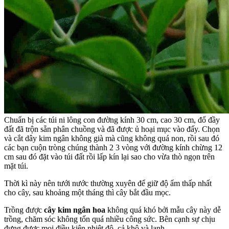
Chuẩn bị các túi ni lông con đường kính 30 cm, cao 30 cm, đổ đầy
đất đã trộn sẵn phân chuồng và đã được ủ hoại mục vào đấy. Chọn
và cắt dây kim ngân không già mà cũng không quá non, rồi sau đó
các bạn cuộn tròng chúng thành 2 3 vòng với đường kính chừng 12
cm sau đó đặt vào túi đất rồi lấp kín lại sao cho vừa thò ngọn trên
mặt túi.
Thời kì này nên tưới nước thường xuyên để giữ độ ẩm thấp nhất
cho cây, sau khoảng một tháng thì cây bắt đầu mọc.
Trồng được
cây kim ngân hoa
không quá khó bởi mẫu cây này dễ
trồng, chăm sóc không tốn quá nhiều công sức. Bên cạnh sự chịu
đựng được mọi điều kiện nhiệt độ, cả khô và lạnh.