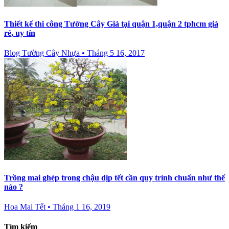
Thiết kế thi công Tường Cây Giả tại quận 1,quận 2 tphcm giá
rẻ, uy tín
Blog Tường Cây Nhựa
•
Tháng 5 16, 2017
Trồng mai ghép trong chậu dịp tết cần quy trình chuẩn như thế
nào ?
Hoa Mai Tết
•
Tháng 1 16, 2019
Tìm kiếm