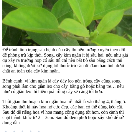
Để tránh tình trạng sâu bệnh của cây thì nên tường xuyên theo dõi
để phòng trừ kịp thời. Song, cây kim ngân ít bị sâu hại, nếu như giả
dụ xảy ra trường hợp có sâu thì chỉ nên bắt bỏ sâu bằng cách thủ
công, không được sử dụng tới thuốc trừ sâu để đảm bảo tính dược
chất an toàn của cây kim ngân.
Bênh cạnh, vì kim ngân là cây dây leo nên trồng cây cũng song
song phải làm cho giàn leo cho cây, bằng gỗ hoặc bằng tre… nếu
như có giàn leo thì hiệu quả trồng cây sẽ càng tốt hơn.
Thời gian thu hoạch kim ngân hoa trễ nhất là vào tháng 4, tháng 5.
Khoảng thời kì này hoa nở cực đẹp, các bạn có thể dùng kéo cắt.
Sau đó để riêng hoa vì hoa mang công dụng tốt hơn, còn cành thì
chặt thành khúc từ 2 – 3cm. Sau đó đem phơi hoặc sấy khô để sử
dụng dần.